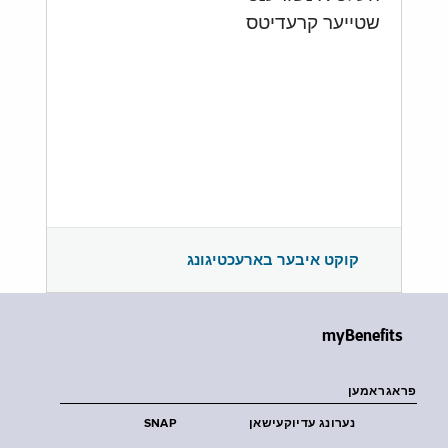
שטייער קרעדיטס
קוקט איבער בארעכטיגונג
myBenefits
פראגראמען
נערונג עדיוקעישאן
SNAP