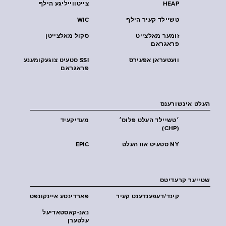
HEAP
צייטווייליגע הילף
טשיילד קעיר הילף
WIC
זומער מאלצייט
סקול מאלצייטן
פראגראם
וועטעראן אפעירס
SSI סטעיט צוגעקומענע
פראגראם
העלט אינשורענס
׳טשיילד העלט פּלוס׳
מעדיקעיד
(CHP)
NY סטעיט אוו העלט
EPIC
שטייער קרעדיטס
קינד/דעפענדענט קעיר
פארדינטע איינקונפט
נאנ-קאסטאדיעל
עלטערן