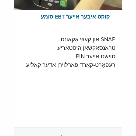
קוקט איבער אייער EBT סומע
SNAP און קעש אקאונט
טראנסאקשאן היסטאריע
טוישט אייער PIN
רעפּאָרט-קאַרד פארלוירן אדער קאליע