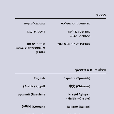
לעגאל
פּריוואטקייט פּאליסי
צוגענגליכקייט
פארשטענדליכע
דיסקלעימער
אקאמאדאציע
פארבינדט זיך מיט אונז
פרייהייט פון
אינפארמאציע געזעץ
(FOIL)
וועלט אויס א שפראך
English
Español (Spanish)
中文 (Chinese)
العربية (Arabic)
русский (Russian)
Kreyòl Ayisyen
(Haitian-Creole)
한국어 (Korean)
Italiano (Italian)