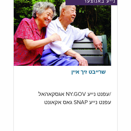
נייע באנוצער
שרייבט זיך איין
/עפנט נייע NY.GOV אגסקאהאל
עפנט נייע SNAP גאס אקאונט