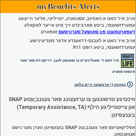
myBenefits Alerts
אויב איר האט א האוזינג, עסנווארג, יוטיליטי, אדער הייצונג
עמערדזשענסי, ביטע פארבינדט זיך מיט אייער לאקאלע
דעפארטמענט פון סאושעל סערוויסעס
זאפארט.
אויב איר האט א לעבנס-דראענדע אדער מעדיצינישע
עמערדזשענסי, ביטע רופט 911.
איר האט די מעגליכקייט צו שענקען לעבן. דריקט דא פאר מער
אינפארמאציע.
באזוכט די ארבעטער היים בלאט
וויכטיגע טוישונגען צו ערזעצונג פאר געגנב;עטע SNAP
און צייטווייליגע הילף (Temporary Assistance, TA)
בענעפיטן:
אפליקאציעס פאר געגנב;טע SNAP בענעפיטן ווערן מער נישט
אנגענומען.