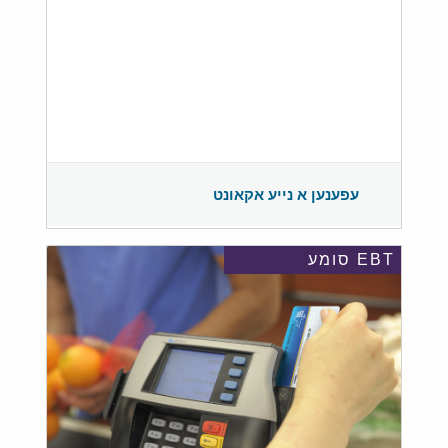
עפענען א נייע אקאונט
EBT סומע