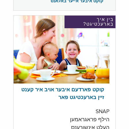
קוקט איבער אייער באלאנס
בין איך
בארעכטיגט?
קוקט פארדעם איבער אויב איר קענט
זיין בארעכטיגט פאר
SNAP
הילף פראגראמען
העלט אינשורענס