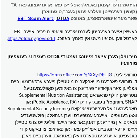
הויזגעזינדער קענען נאכאלץ אפּלייען פאר אן ערזעצונג פאר TA
(קעש) בענעפיטן וועלכע זענען געגנב;ט געווארן.
פאר מער אינפארמאציע, באזוכט
EBT Scam Alert | OTDA
.
באשיצן אייער בענעפיטן לערנט איבער ווי אזוי צו פרירן אייער EBT
קארטל ווען עס איז נישט אין באנוץ. באזוכט
https://otda.ny.gov/5261
.
מיר ווילן הערן אייער מיינונג! נעמט די OTDA רעגירונג בענעפיטן
סורוועי!
סורוועי לינק:
https://forms.office.com/g/iXXyiDETtG
.
די סורוועי פארבעט ניו יארקער צו מיטטיילן זייערע ערפארונגען ביים
אפּלייען פאר און/אדער פארזעצן צו באקומען סאָפּלעמענטעל
נוּטרישען הילף פראגראם (Supplemental Nutrition Assistance
Program, SNAP), פובליק הילף (Public Assistance, PA) און
סאָפּלעמענטעל סעקיוריטי אינקאָם (Supplemental Security Income,
SSI) בענעפיטן. אייערע ענטפערס ווערן געהאלטן פולשטענדיג
אנאנים, און מיר זענען דאנקבאר פאר אייער וויליגקייט צו מיטטיילן
אייער ערפארונג ביים אפּלייען פאר- און פארזעצן צו באקומען די
בענעפיטן. אייערע ענטפערס וועלן באטראכט ווערן ביים מאכן