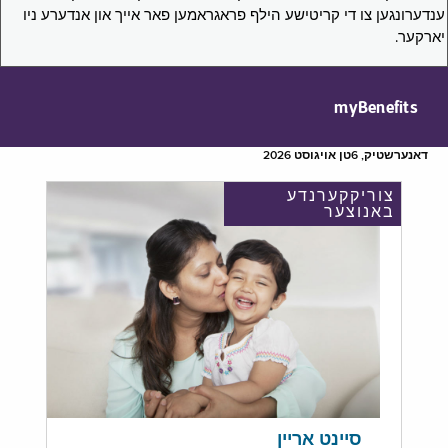
ענדערונגען צו די קריטישע הילף פראגראמען פאר אייך און אנדערע ניו
יארקער.
myBenefits
דאנערשטיק, 6טן אויגוסט 2026
צוריקקערנדע
באנוצער
סיינט אריין