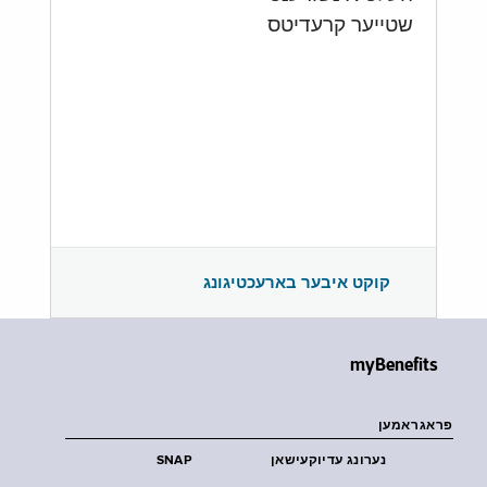
שטייער קרעדיטס
קוקט איבער בארעכטיגונג
myBenefits
פראגראמען
נערונג עדיוקעישאן
SNAP