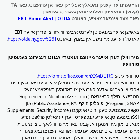
הויזגעזינדער קענען נאכאלץ אפּלייען פאר אן ערזעצונג פאר TA
(קעש) בענעפיטן וועלכע זענען געגנב;ט געווארן.
פאר מער אינפארמאציע, באזוכט
EBT Scam Alert | OTDA
.
באשיצן אייער בענעפיטן לערנט איבער ווי אזוי צו פרירן אייער EBT
קארטל ווען עס איז נישט אין באנוץ. באזוכט
https://otda.ny.gov/5261
.
מיר ווילן הערן אייער מיינונג! נעמט די OTDA רעגירונג בענעפיטן
סורוועי!
סורוועי לינק:
https://forms.office.com/g/iXXyiDETtG
.
די סורוועי פארבעט ניו יארקער צו מיטטיילן זייערע ערפארונגען ביים
אפּלייען פאר און/אדער פארזעצן צו באקומען סאָפּלעמענטעל
נוּטרישען הילף פראגראם (Supplemental Nutrition Assistance
Program, SNAP), פובליק הילף (Public Assistance, PA) און
סאָפּלעמענטעל סעקיוריטי אינקאָם (Supplemental Security Income,
SSI) בענעפיטן. אייערע ענטפערס ווערן געהאלטן פולשטענדיג
אנאנים, און מיר זענען דאנקבאר פאר אייער וויליגקייט צו מיטטיילן
אייער ערפארונג ביים אפּלייען פאר- און פארזעצן צו באקומען די
בענעפיטן. אייערע ענטפערס וועלן באטראכט ווערן ביים מאכן