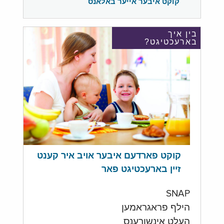
קוקט איבער אייער באלאנס
בין איך
בארעכטיגט?
קוקט פארדעם איבער אויב איר קענט
זיין בארעכטיגט פאר
SNAP
הילף פראגראמען
העלט אינשורענס