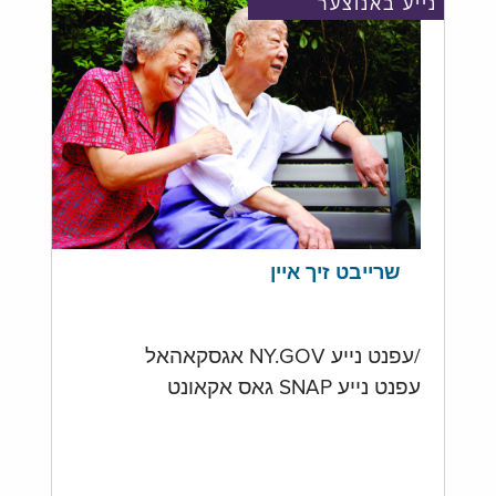
נייע באנוצער
שרייבט זיך איין
/עפנט נייע NY.GOV אגסקאהאל
עפנט נייע SNAP גאס אקאונט