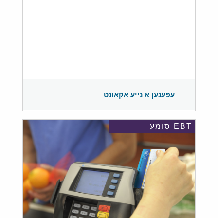
עפענען א נייע אקאונט
EBT סומע