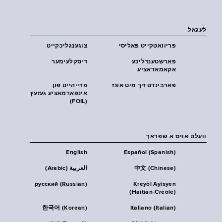
לעגאל
פּריוואטקייט פּאליסי
צוגענגליכקייט
פארשטענדליכע
דיסקלעימער
אקאמאדאציע
פארבינדט זיך מיט אונז
פרייהייט פון
אינפארמאציע געזעץ
(FOIL)
וועלט אויס א שפראך
English
Español (Spanish)
中文 (Chinese)
العربية (Arabic)
русский (Russian)
Kreyòl Ayisyen
(Haitian-Creole)
한국어 (Korean)
Italiano (Italian)