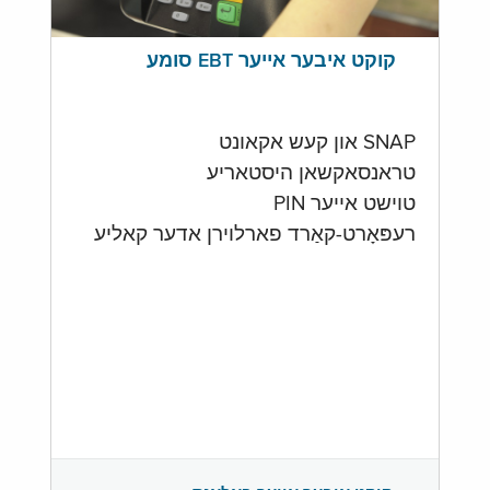
קוקט איבער אייער EBT סומע
SNAP און קעש אקאונט
טראנסאקשאן היסטאריע
טוישט אייער PIN
רעפּאָרט-קאַרד פארלוירן אדער קאליע