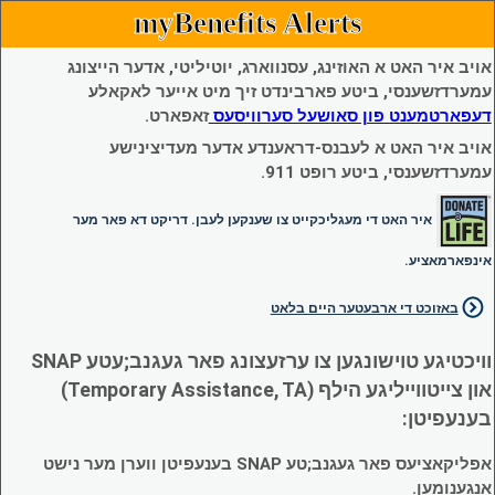
myBenefits Alerts
אויב איר האט א האוזינג, עסנווארג, יוטיליטי, אדער הייצונג
עמערדזשענסי, ביטע פארבינדט זיך מיט אייער לאקאלע
דעפארטמענט פון סאושעל סערוויסעס
זאפארט.
אויב איר האט א לעבנס-דראענדע אדער מעדיצינישע
עמערדזשענסי, ביטע רופט 911.
איר האט די מעגליכקייט צו שענקען לעבן. דריקט דא פאר מער
אינפארמאציע.
באזוכט די ארבעטער היים בלאט
וויכטיגע טוישונגען צו ערזעצונג פאר געגנב;עטע SNAP
און צייטווייליגע הילף (Temporary Assistance, TA)
בענעפיטן:
אפליקאציעס פאר געגנב;טע SNAP בענעפיטן ווערן מער נישט
אנגענומען.