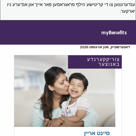
ענדערונגען צו די קריטישע הילף פראגראמען פאר אייך און אנדערע ניו
יארקער.
myBenefits
דאנערשטיק, 6טן אויגוסט 2026
צוריקקערנדע
באנוצער
סיינט אריין