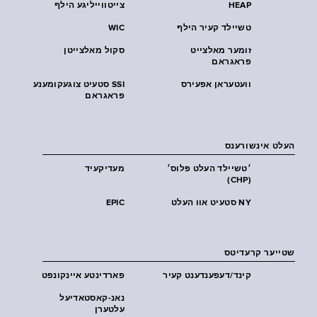
HEAP
צייטווייליגע הילף
טשיילד קעיר הילף
WIC
זומער מאלצייט
סקול מאלצייטן
פראגראם
וועטעראן אפעירס
SSI סטעיט צוגעקומענע
פראגראם
העלט אינשורענס
׳טשיילד העלט פּלוס׳
מעדיקעיד
(CHP)
NY סטעיט אוו העלט
EPIC
שטייער קרעדיטס
קינד/דעפענדענט קעיר
פארדינטע איינקונפט
נאנ-קאסטאדיעל
עלטערן