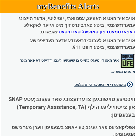
myBenefits Alerts
אויב איר האט א האוזינג, עסנווארג, יוטיליטי, אדער הייצונג
עמערדזשענסי, ביטע פארבינדט זיך מיט אייער לאקאלע
דעפארטמענט פון סאושעל סערוויסעס
זאפארט.
אויב איר האט א לעבנס-דראענדע אדער מעדיצינישע
עמערדזשענסי, ביטע רופט 911.
איר האט די מעגליכקייט צו שענקען לעבן. דריקט דא פאר מער
אינפארמאציע.
באזוכט די ארבעטער היים בלאט
וויכטיגע טוישונגען צו ערזעצונג פאר געגנב;עטע SNAP
און צייטווייליגע הילף (Temporary Assistance, TA)
בענעפיטן:
אפליקאציעס פאר געגנב;טע SNAP בענעפיטן ווערן מער נישט
אנגענומען.