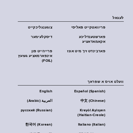
לעגאל
פּריוואטקייט פּאליסי
צוגענגליכקייט
פארשטענדליכע
דיסקלעימער
אקאמאדאציע
פארבינדט זיך מיט אונז
פרייהייט פון
אינפארמאציע געזעץ
(FOIL)
וועלט אויס א שפראך
English
Español (Spanish)
中文 (Chinese)
العربية (Arabic)
русский (Russian)
Kreyòl Ayisyen
(Haitian-Creole)
한국어 (Korean)
Italiano (Italian)