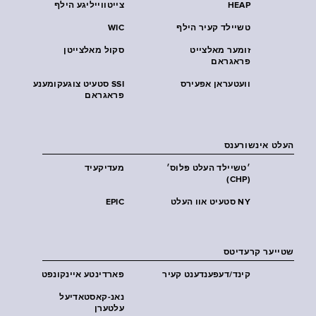
HEAP
צייטווייליגע הילף
טשיילד קעיר הילף
WIC
זומער מאלצייט
סקול מאלצייטן
פראגראם
וועטעראן אפעירס
SSI סטעיט צוגעקומענע
פראגראם
העלט אינשורענס
׳טשיילד העלט פּלוס׳
מעדיקעיד
(CHP)
NY סטעיט אוו העלט
EPIC
שטייער קרעדיטס
קינד/דעפענדענט קעיר
פארדינטע איינקונפט
נאנ-קאסטאדיעל
עלטערן