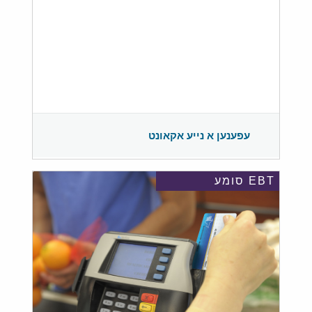
עפענען א נייע אקאונט
EBT סומע