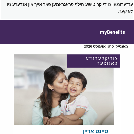
ענדערונגען צו די קריטישע הילף פראגראמען פאר אייך און אנדערע ניו
יארקער.
myBenefits
מאָנטיק, 10טן אויגוסט 2026
צוריקקערנדע
באנוצער
סיינט אריין