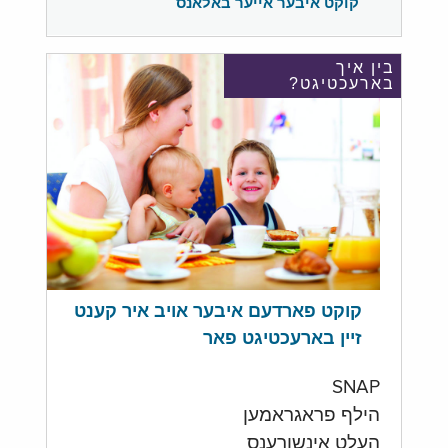
קוקט איבער אייער באלאנס
בין איך
בארעכטיגט?
קוקט פארדעם איבער אויב איר קענט
זיין בארעכטיגט פאר
SNAP
הילף פראגראמען
העלט אינשורענס