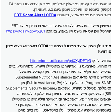
הויזגעזינדער קענען נאכאלץ אפּלייען פאר אן ערזעצונג פאר TA
(קעש) בענעפיטן וועלכע זענען געגנב;ט געווארן.
פאר מער אינפארמאציע, באזוכט
EBT Scam Alert | OTDA
.
באשיצן אייער בענעפיטן לערנט איבער ווי אזוי צו פרירן אייער EBT
קארטל ווען עס איז נישט אין באנוץ. באזוכט
https://otda.ny.gov/5261
.
מיר ווילן הערן אייער מיינונג! נעמט די OTDA רעגירונג בענעפיטן
סורוועי!
סורוועי לינק:
https://forms.office.com/g/iXXyiDETtG
.
די סורוועי פארבעט ניו יארקער צו מיטטיילן זייערע ערפארונגען ביים
אפּלייען פאר און/אדער פארזעצן צו באקומען סאָפּלעמענטעל
נוּטרישען הילף פראגראם (Supplemental Nutrition Assistance
Program, SNAP), פובליק הילף (Public Assistance, PA) און
סאָפּלעמענטעל סעקיוריטי אינקאָם (Supplemental Security Income,
SSI) בענעפיטן. אייערע ענטפערס ווערן געהאלטן פולשטענדיג
אנאנים, און מיר זענען דאנקבאר פאר אייער וויליגקייט צו מיטטיילן
אייער ערפארונג ביים אפּלייען פאר- און פארזעצן צו באקומען די
בענעפיטן. אייערע ענטפערס וועלן באטראכט ווערן ביים מאכן