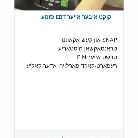
קוקט איבער אייער EBT סומע
SNAP און קעש אקאונט
טראנסאקשאן היסטאריע
טוישט אייער PIN
רעפּאָרט-קאַרד פארלוירן אדער קאליע