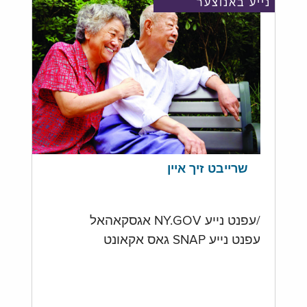
נייע באנוצער
שרייבט זיך איין
/עפנט נייע NY.GOV אגסקאהאל
עפנט נייע SNAP גאס אקאונט