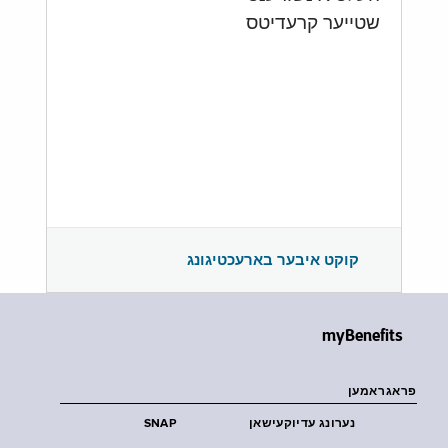
שטייער קרעדיטס
קוקט איבער בארעכטיגונג
myBenefits
פראגראמען
נערונג עדיוקעישאן
SNAP