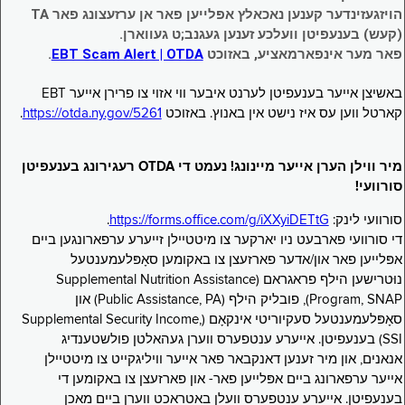
הויזגעזינדער קענען נאכאלץ אפּלייען פאר אן ערזעצונג פאר TA
(קעש) בענעפיטן וועלכע זענען געגנב;ט געווארן.
פאר מער אינפארמאציע, באזוכט
EBT Scam Alert | OTDA
.
באשיצן אייער בענעפיטן לערנט איבער ווי אזוי צו פרירן אייער EBT
קארטל ווען עס איז נישט אין באנוץ. באזוכט
https://otda.ny.gov/5261
.
מיר ווילן הערן אייער מיינונג! נעמט די OTDA רעגירונג בענעפיטן
סורוועי!
סורוועי לינק:
https://forms.office.com/g/iXXyiDETtG
.
די סורוועי פארבעט ניו יארקער צו מיטטיילן זייערע ערפארונגען ביים
אפּלייען פאר און/אדער פארזעצן צו באקומען סאָפּלעמענטעל
נוּטרישען הילף פראגראם (Supplemental Nutrition Assistance
Program, SNAP), פובליק הילף (Public Assistance, PA) און
סאָפּלעמענטעל סעקיוריטי אינקאָם (Supplemental Security Income,
SSI) בענעפיטן. אייערע ענטפערס ווערן געהאלטן פולשטענדיג
אנאנים, און מיר זענען דאנקבאר פאר אייער וויליגקייט צו מיטטיילן
אייער ערפארונג ביים אפּלייען פאר- און פארזעצן צו באקומען די
בענעפיטן. אייערע ענטפערס וועלן באטראכט ווערן ביים מאכן