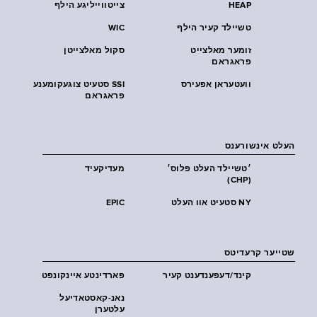
HEAP
צייטווייליגע הילף
טשיילד קעיר הילף
WIC
זומער מאלצייט
סקול מאלצייטן
פראגראם
וועטעראן אפעירס
SSI סטעיט צוגעקומענע
פראגראם
העלט אינשורענס
׳טשיילד העלט פּלוס׳
מעדיקעיד
(CHP)
NY סטעיט אוו העלט
EPIC
שטייער קרעדיטס
קינד/דעפענדענט קעיר
פארדינטע איינקונפט
נאנ-קאסטאדיעל
עלטערן