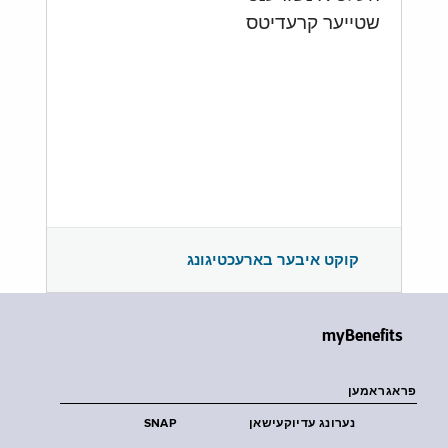
שטייער קרעדיטס
קוקט איבער בארעכטיגונג
myBenefits
פראגראמען
נערונג עדיוקעישאן
SNAP