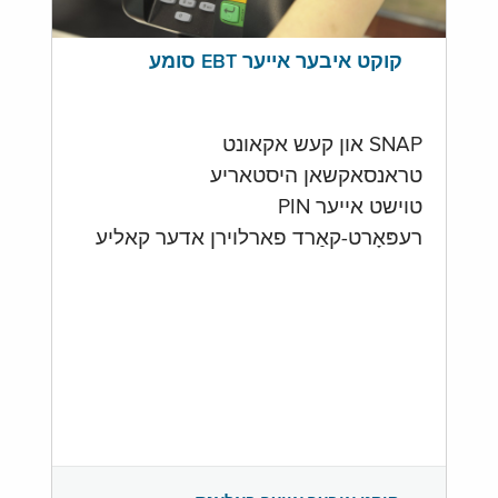
קוקט איבער אייער EBT סומע
SNAP און קעש אקאונט
טראנסאקשאן היסטאריע
טוישט אייער PIN
רעפּאָרט-קאַרד פארלוירן אדער קאליע