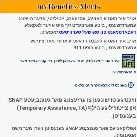
myBenefits Alerts
אויב איר האט א האוזינג, עסנווארג, יוטיליטי, אדער הייצונג
עמערדזשענסי, ביטע פארבינדט זיך מיט אייער לאקאלע
דעפארטמענט פון סאושעל סערוויסעס
זאפארט.
אויב איר האט א לעבנס-דראענדע אדער מעדיצינישע
עמערדזשענסי, ביטע רופט 911.
איר האט די מעגליכקייט צו שענקען לעבן. דריקט דא פאר מער
אינפארמאציע.
באזוכט די ארבעטער היים בלאט
וויכטיגע טוישונגען צו ערזעצונג פאר געגנב;עטע SNAP
און צייטווייליגע הילף (Temporary Assistance, TA)
בענעפיטן:
אפליקאציעס פאר געגנב;טע SNAP בענעפיטן ווערן מער נישט
אנגענומען.