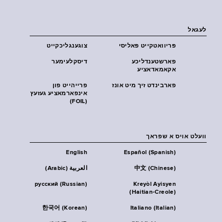
לעגאל
פּריוואטקייט פּאליסי
צוגענגליכקייט
פארשטענדליכע
דיסקלעימער
אקאמאדאציע
פארבינדט זיך מיט אונז
פרייהייט פון
אינפארמאציע געזעץ
(FOIL)
וועלט אויס א שפראך
English
Español (Spanish)
中文 (Chinese)
العربية (Arabic)
русский (Russian)
Kreyòl Ayisyen
(Haitian-Creole)
한국어 (Korean)
Italiano (Italian)