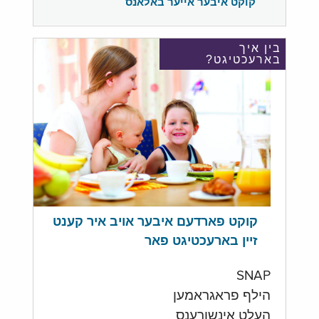
קוקט איבער אייער באלאנס
בין איך
בארעכטיגט?
קוקט פארדעם איבער אויב איר קענט
זיין בארעכטיגט פאר
SNAP
הילף פראגראמען
העלט אינשורענס