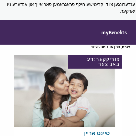
ענדערונגען צו די קריטישע הילף פראגראמען פאר אייך און אנדערע ניו
יארקער.
myBenefits
שבת, 8טן אויגוסט 2026
צוריקקערנדע
באנוצער
סיינט אריין