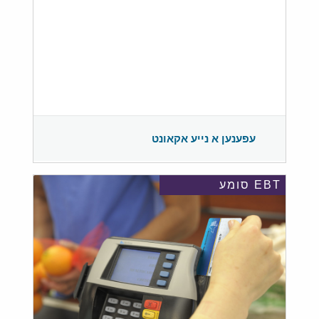
עפענען א נייע אקאונט
EBT סומע