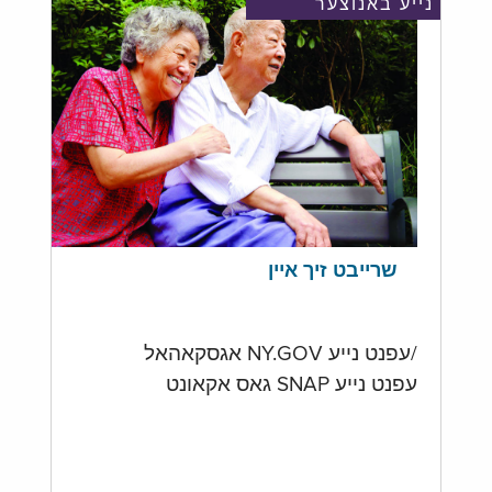
נייע באנוצער
שרייבט זיך איין
/עפנט נייע NY.GOV אגסקאהאל
עפנט נייע SNAP גאס אקאונט