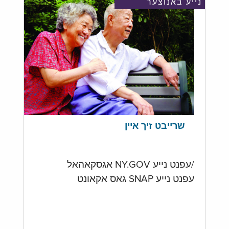
נייע באנוצער
שרייבט זיך איין
/עפנט נייע NY.GOV אגסקאהאל
עפנט נייע SNAP גאס אקאונט