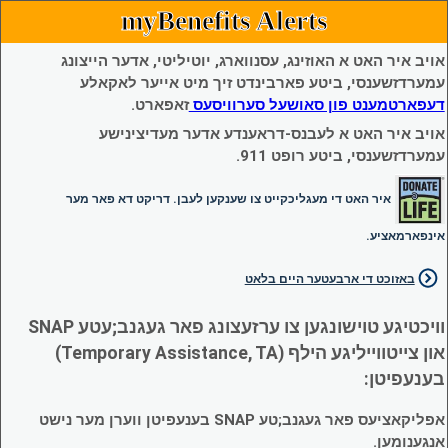
myBenefits Alerts
אויב איר האט א האוזינג, עסנווארג, יוטיליטי, אדער הייצונג
עמערדזשענסי, ביטע פארבינדט זיך מיט אייער לאקאלע
דעפארטמענט פון סאושעל סערוויסעס
זאפארט.
אויב איר האט א לעבנס-דראענדע אדער מעדיצינישע
עמערדזשענסי, ביטע רופט 911.
איר האט די מעגליכקייט צו שענקען לעבן. דריקט דא פאר מער
אינפארמאציע.
באזוכט די ארבעטער היים בלאט
וויכטיגע טוישונגען צו ערזעצונג פאר געגנב;עטע SNAP
און צייטווייליגע הילף (Temporary Assistance, TA)
בענעפיטן:
אפליקאציעס פאר געגנב;טע SNAP בענעפיטן ווערן מער נישט
אנגענומען.