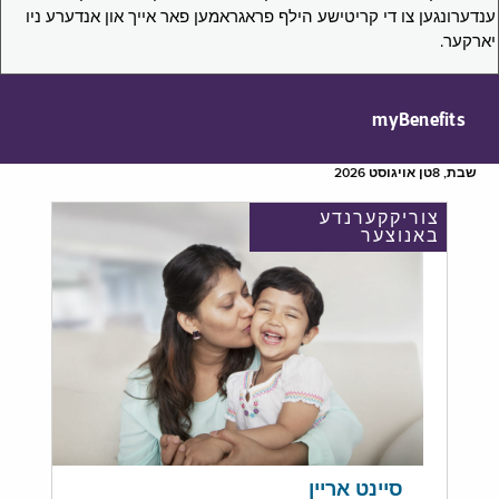
ענדערונגען צו די קריטישע הילף פראגראמען פאר אייך און אנדערע ניו
יארקער.
myBenefits
שבת, 8טן אויגוסט 2026
צוריקקערנדע
באנוצער
סיינט אריין