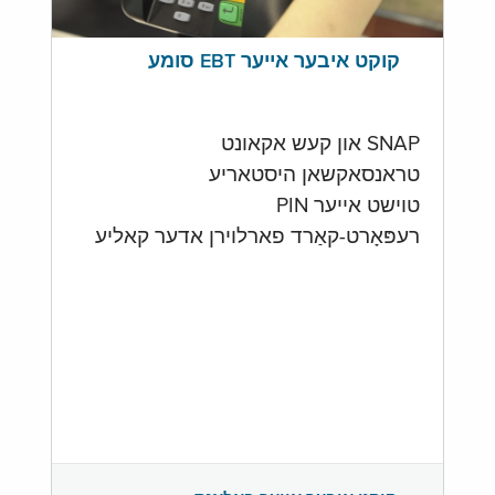
קוקט איבער אייער EBT סומע
SNAP און קעש אקאונט
טראנסאקשאן היסטאריע
טוישט אייער PIN
רעפּאָרט-קאַרד פארלוירן אדער קאליע