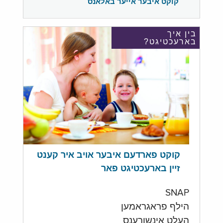
קוקט איבער אייער באלאנס
בין איך
בארעכטיגט?
קוקט פארדעם איבער אויב איר קענט
זיין בארעכטיגט פאר
SNAP
הילף פראגראמען
העלט אינשורענס