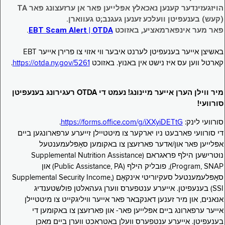
הויזגעזינדער קענען נאכאלץ אפּלייען פאר אן ערזעצונג פאר TA
(קעש) בענעפיטן וועלכע זענען געגנב;ט געווארן.
פאר מער אינפארמאציע, באזוכט
EBT Scam Alert | OTDA
.
באשיצן אייער בענעפיטן לערנט איבער ווי אזוי צו פרירן אייער EBT
קארטל ווען עס איז נישט אין באנוץ. באזוכט
https://otda.ny.gov/5261
.
מיר ווילן הערן אייער מיינונג! נעמט די OTDA רעגירונג בענעפיטן
סורוועי!
סורוועי לינק:
https://forms.office.com/g/iXXyiDETtG
.
די סורוועי פארבעט ניו יארקער צו מיטטיילן זייערע ערפארונגען ביים
אפּלייען פאר און/אדער פארזעצן צו באקומען סאָפּלעמענטעל
נוּטרישען הילף פראגראם (Supplemental Nutrition Assistance
Program, SNAP), פובליק הילף (Public Assistance, PA) און
סאָפּלעמענטעל סעקיוריטי אינקאָם (Supplemental Security Income,
SSI) בענעפיטן. אייערע ענטפערס ווערן געהאלטן פולשטענדיג
אנאנים, און מיר זענען דאנקבאר פאר אייער וויליגקייט צו מיטטיילן
אייער ערפארונג ביים אפּלייען פאר- און פארזעצן צו באקומען די
בענעפיטן. אייערע ענטפערס וועלן באטראכט ווערן ביים מאכן