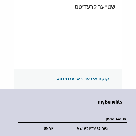
שטייער קרעדיטס
קוקט איבער בארעכטיגונג
myBenefits
פראגראמען
נערונג עדיוקעישאן
SNAP