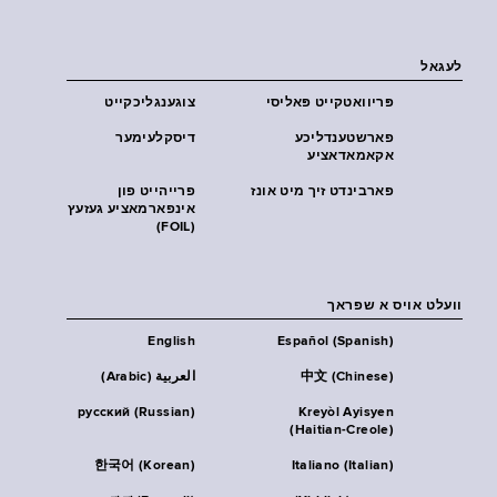
לעגאל
פּריוואטקייט פּאליסי
צוגענגליכקייט
פארשטענדליכע
דיסקלעימער
אקאמאדאציע
פארבינדט זיך מיט אונז
פרייהייט פון
אינפארמאציע געזעץ
(FOIL)
וועלט אויס א שפראך
English
Español (Spanish)
中文 (Chinese)
العربية (Arabic)
русский (Russian)
Kreyòl Ayisyen
(Haitian-Creole)
한국어 (Korean)
Italiano (Italian)