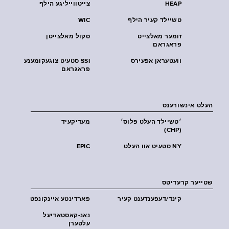
HEAP
צייטווייליגע הילף
טשיילד קעיר הילף
WIC
זומער מאלצייט
סקול מאלצייטן
פראגראם
וועטעראן אפעירס
SSI סטעיט צוגעקומענע
פראגראם
העלט אינשורענס
׳טשיילד העלט פּלוס׳
מעדיקעיד
(CHP)
NY סטעיט אוו העלט
EPIC
שטייער קרעדיטס
קינד/דעפענדענט קעיר
פארדינטע איינקונפט
נאנ-קאסטאדיעל
עלטערן