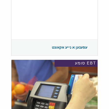
עפענען א נייע אקאונט
EBT סומע