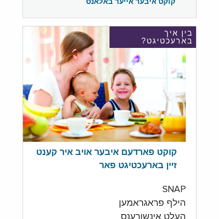
קוקט איבער אייער באלאנס
בין איך
בארעכטיגט?
קוקט פארדעם איבער אויב איר קענט
זיין בארעכטיגט פאר
SNAP
הילף פראגראמען
העלט אינשורענס