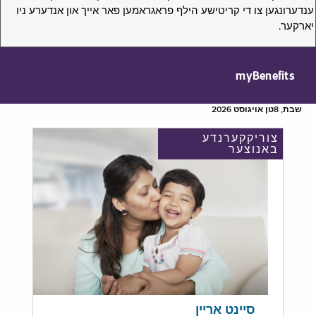
ענדערונגען צו די קריטישע הילף פראגראמען פאר אייך און אנדערע ניו
יארקער.
myBenefits
שבת, 8טן אויגוסט 2026
צוריקקערנדע
באנוצער
סיינט אריין