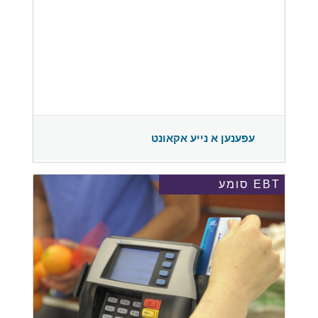
עפענען א נייע אקאונט
EBT סומע