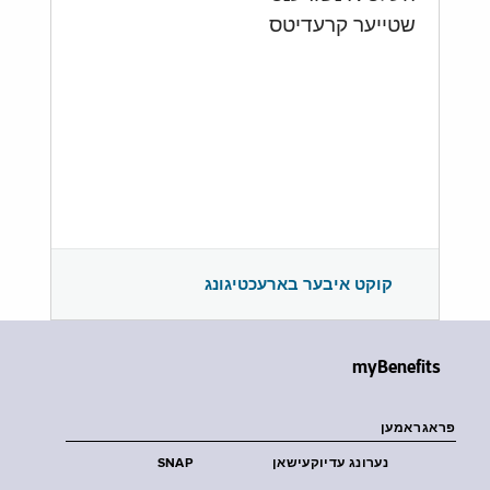
שטייער קרעדיטס
קוקט איבער בארעכטיגונג
myBenefits
פראגראמען
נערונג עדיוקעישאן
SNAP