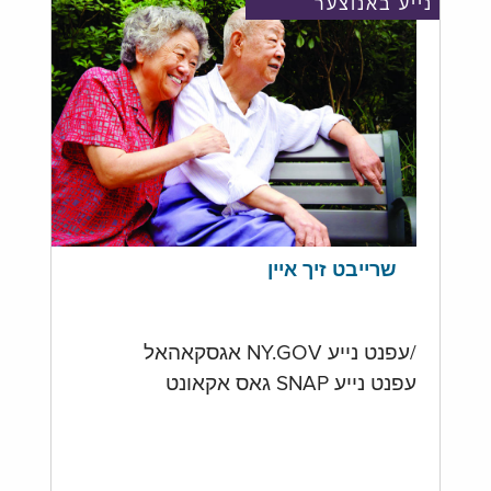
נייע באנוצער
שרייבט זיך איין
/עפנט נייע NY.GOV אגסקאהאל
עפנט נייע SNAP גאס אקאונט