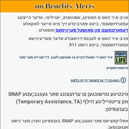
myBenefits Alerts
אויב איר האט א האוזינג, עסנווארג, יוטיליטי, אדער הייצונג
עמערדזשענסי, ביטע פארבינדט זיך מיט אייער לאקאלע
דעפארטמענט פון סאושעל סערוויסעס
זאפארט.
אויב איר האט א לעבנס-דראענדע אדער מעדיצינישע
עמערדזשענסי, ביטע רופט 911.
איר האט די מעגליכקייט צו שענקען לעבן. דריקט דא פאר מער
אינפארמאציע.
באזוכט די ארבעטער היים בלאט
וויכטיגע טוישונגען צו ערזעצונג פאר געגנב;עטע SNAP
און צייטווייליגע הילף (Temporary Assistance, TA)
בענעפיטן:
אפליקאציעס פאר געגנב;טע SNAP בענעפיטן ווערן מער נישט
אנגענומען.