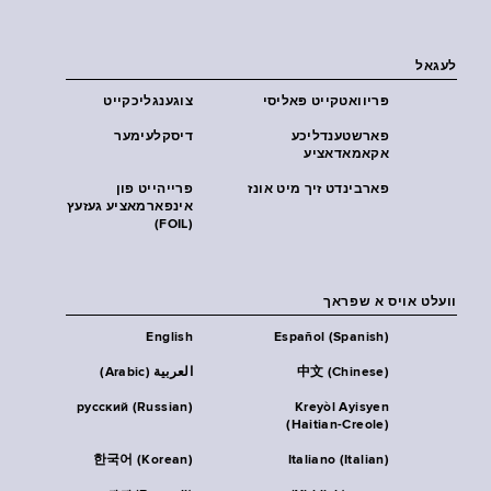
לעגאל
פּריוואטקייט פּאליסי
צוגענגליכקייט
פארשטענדליכע
דיסקלעימער
אקאמאדאציע
פארבינדט זיך מיט אונז
פרייהייט פון
אינפארמאציע געזעץ
(FOIL)
וועלט אויס א שפראך
English
Español (Spanish)
中文 (Chinese)
العربية (Arabic)
русский (Russian)
Kreyòl Ayisyen
(Haitian-Creole)
한국어 (Korean)
Italiano (Italian)