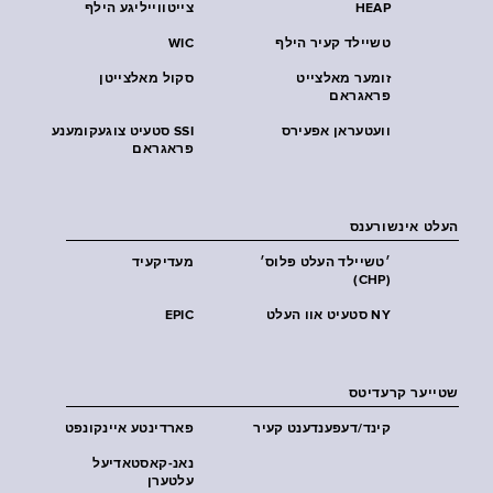
HEAP
צייטווייליגע הילף
טשיילד קעיר הילף
WIC
זומער מאלצייט
סקול מאלצייטן
פראגראם
וועטעראן אפעירס
SSI סטעיט צוגעקומענע
פראגראם
העלט אינשורענס
׳טשיילד העלט פּלוס׳
מעדיקעיד
(CHP)
NY סטעיט אוו העלט
EPIC
שטייער קרעדיטס
קינד/דעפענדענט קעיר
פארדינטע איינקונפט
נאנ-קאסטאדיעל
עלטערן