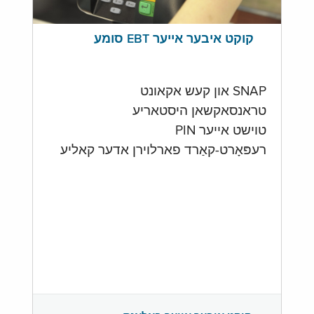
קוקט איבער אייער EBT סומע
SNAP און קעש אקאונט
טראנסאקשאן היסטאריע
טוישט אייער PIN
רעפּאָרט-קאַרד פארלוירן אדער קאליע