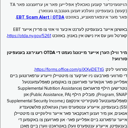
הויזגעזינדער קענען נאכאלץ אפּלייען פאר אן ערזעצונג פאר TA
(קעש) בענעפיטן וועלכע זענען געגנב;ט געווארן.
פאר מער אינפארמאציע, באזוכט
EBT Scam Alert | OTDA
.
באשיצן אייער בענעפיטן לערנט איבער ווי אזוי צו פרירן אייער EBT
קארטל ווען עס איז נישט אין באנוץ. באזוכט
https://otda.ny.gov/5261
.
מיר ווילן הערן אייער מיינונג! נעמט די OTDA רעגירונג בענעפיטן
סורוועי!
סורוועי לינק:
https://forms.office.com/g/iXXyiDETtG
.
די סורוועי פארבעט ניו יארקער צו מיטטיילן זייערע ערפארונגען ביים
אפּלייען פאר און/אדער פארזעצן צו באקומען סאָפּלעמענטעל
נוּטרישען הילף פראגראם (Supplemental Nutrition Assistance
Program, SNAP), פובליק הילף (Public Assistance, PA) און
סאָפּלעמענטעל סעקיוריטי אינקאָם (Supplemental Security Income,
SSI) בענעפיטן. אייערע ענטפערס ווערן געהאלטן פולשטענדיג
אנאנים, און מיר זענען דאנקבאר פאר אייער וויליגקייט צו מיטטיילן
אייער ערפארונג ביים אפּלייען פאר- און פארזעצן צו באקומען די
בענעפיטן. אייערע ענטפערס וועלן באטראכט ווערן ביים מאכן