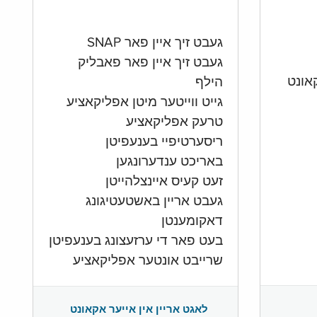
געבט זיך איין פאר SNAP
געבט זיך איין פאר פאבליק
הילף
גייט ווייטער מיטן אפליקאציע
טרעק אפליקאציע
ריסערטיפיי בענעפיטן
באריכט ענדערונגען
זעט קעיס איינצלהייטן
געבט אריין באשטעטיגונג
דאקומענטן
בעט פאר די ערזעצונג בענעפיטן
שרייבט אונטער אפליקאציע
לאגט אריין אין אייער אקאונט