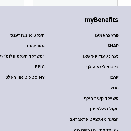
myBenefits
פראגראמען
העלט אינשורענס
SNAP
מעדיקעיד
נערונג עדיוקעישאן
׳טשיילד העלט פּלוס׳ (CHP)
צייטווייליגע הילף
EPIC
HEAP
NY סטעיט אוו העלט
WIC
טשיילד קעיר הילף
סקול מאלצייטן
זומער מאלצייט פראגראם
SSI סטעיט צוגעקומענע