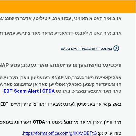
אויב איר האט א האוזינג, עסנווארג, יוטיליטי, אדער הייצונג
אויב איר האט א לעבנס-דראענדע אדער מעדיצינישע עמערדזשענס
באזוכט די ארבעטער היים בלאט
וויכטיגע טוישונגען צו ערזעצונג פאר געגנב;עטע SNAP און צייטווייליגע הילף (Temporary Assistance, TA) בענעפיטן:
אפליקאציעס פאר געגנב;טע SNAP בענעפיטן ווערן מער נישט אנגענומען.
הויזגעזינדער קענען נאכאלץ אפּלייען פאר אן ערזעצונג פאר TA (קעש) בענעפיטן וועלכע זענען געגנב;ט געווארן.
פאר מער אינפארמאציע, באזוכט
EBT Scam Alert | OTDA
.
באשיצן אייער בענעפיטן לערנט איבער ווי אזוי צו פרירן אייער EBT קארטל ווען עס איז נישט אין באנוץ. באזוכט
מיר ווילן הערן אייער מיינונג! נעמט די OTDA רעגירונג בענעפיטן סורוועי!
סורוועי לינק:
https://forms.office.com/g/iXXyiDETtG
.