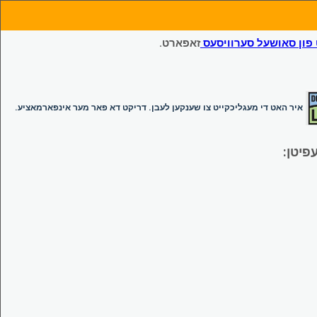
ון סאושעל סערוויסעס
זאפארט.
איר האט די מעגליכקייט צו שענקען לעבן. דריקט דא פאר מער אינפארמאציע.