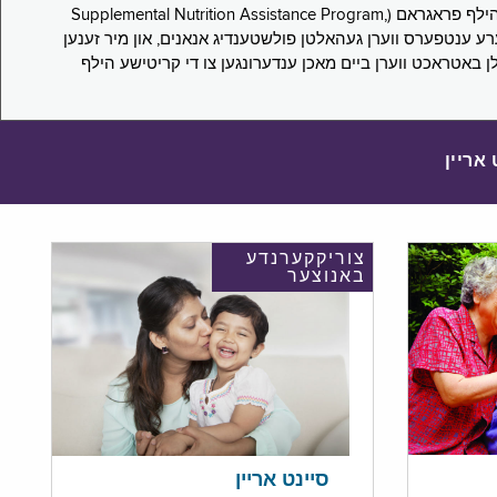
די סורוועי פארבעט ניו יארקער צו מיטטיילן זייערע ערפארונגען ביים אפּלייען פאר און/אדער פארזעצן צו באקומען סאָפּלעמענטעל נוּטרישען הילף פראגראם (Supplemental Nutrition Assistance Program,
Pub) און סאָפּלעמענטעל סעקיוריטי אינקאָם (Supplemental Security Income, SSI) בענעפיטן. אייערע ענטפערס ווערן געהאלטן פולשטענדיג אנאנים, און מיר זענען
לן באטראכט ווערן ביים מאכן ענדערונגען צו די קריטישע הילף
 אריין
צוריקקערנדע
באנוצער
סיינט אריין