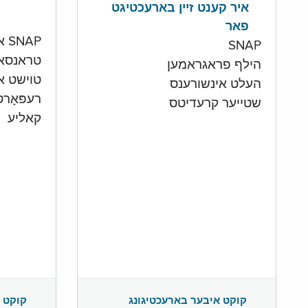
איר קענט זיין בארעכטיגט
פאר
SNAP און קעש אקאונט
SNAP
טראנסא
הילף פראגראמען
טוישט איי
העלט אינשורענס
רעפּאָר
שטייער קרעדיטס
קאליע
קוקט 
קוקט איבער בארעכטיגונג