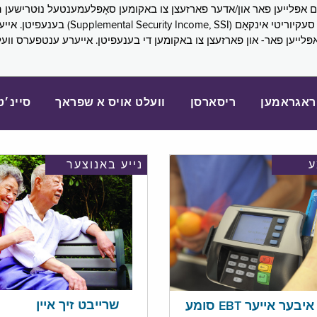
SNAP), פובליק הילף (lic Assistance, PA
אפּלייען פאר- און פארזעצן צו באקומען די בענעפיטן. אייערע ענטפערס ווע
ראגראמען
ריסארסן
וועלט אויס א שפראך
סיינ׳ט
נייע באנוצער
שרייבט זיך איין
בער אייער EBT סומע