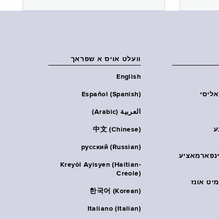
וועלט אויס א שפראך
English
אליסי
Español (Spanish)
العربية (Arabic)
ע
中文 (Chinese)
русский (Russian)
אינפארמאציע
Kreyòl Ayisyen (Haitian-
Creole)
יט אונז
한국어 (Korean)
Italiano (Italian)