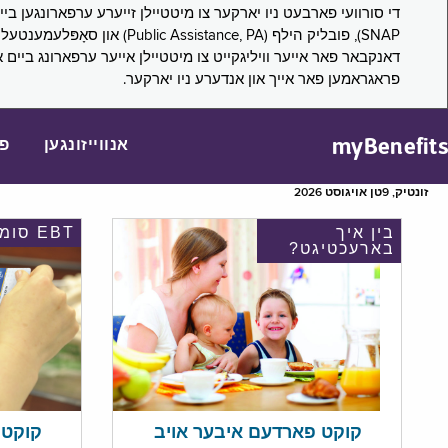
דאנקבאר פאר אייער וויליגקייט צו מיטטיילן אייער ערפארונג ביים 
פראגראמען פאר אייך און אנדערע ניו יארקער.
myBenefits
אנווייזונגען
פ
זונטיק, 9טן אויגוסט 2026
בין איך
EBT סומע
בארעכטיגט?
קוקט אי
קוקט פארדעם איבער אויב