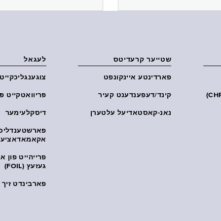
שטייער קרעדיטס
לעגאל
פארדינטע איינקונפט
צוגענגליכקייט
קינד/דעפענדענט קעיר
פּריוואטקייט פּ
נאנ-קאסטאדיעל עלטערן
דיסקלעימער
פארשטענדליכ
אקאמאדאציע
פרייהייט פון 
געזעץ (FOIL)
פארבינדט זיך מ