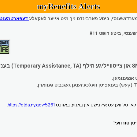
myBenefits Alerts
 עמערדזשענסי, ביטע פארבינדט זיך מיט אייער לאקאלע
דעפארטמענט פ
י, ביטע רופט 911.
.
https://otda.ny.gov/5261