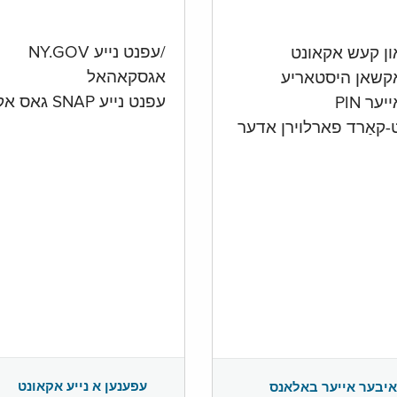
/עפנט נייע NY.GOV
אגסקאהאל
קשאן היסטאריע
עפנט נייע SNAP גאס אקאונט
ער PIN
ט-קאַרד פארלוירן אדער
עפענען א נייע אקאונט
איבער אייער באלאנס