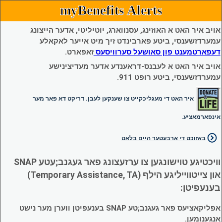
myBenefits Alerts
אויב איר האט א האוזינג, עסנווארג, יוטיליטי, אדער הייצונג
עמערדזשענסי, ביטע פארבינדט זיך מיט אייער לאקאלע
דעפארטמענט פון סאושעל סערוויסעס
זאפארט.
אויב איר האט א לעבנס-דראענדע אדער מעדיצינישע
עמערדזשענסי, ביטע רופט 911.
איר האט די מעגליכקייט צו שענקען לעבן. דריקט דא פאר מער
אינפארמאציע.
באזוכט די ארבעטער היים בלאט
וויכטיגע טוישונגען צו ערזעצונג פאר געגנב;עטע SNAP
און צייטווייליגע הילף (Temporary Assistance, TA)
בענעפיטן:
אפליקאציעס פאר געגנב;טע SNAP בענעפיטן ווערן מער נישט
אנגענומען.