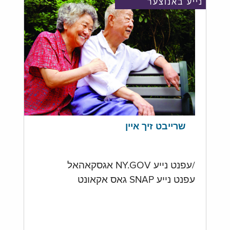
נייע באנוצער
שרייבט זיך איין
/עפנט נייע NY.GOV אגסקאהאל
עפנט נייע SNAP גאס אקאונט