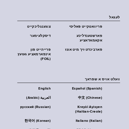
לעגאל
פּריוואטקייט פּאליסי
צוגענגליכקייט
פארשטענדליכע
דיסקלעימער
אקאמאדאציע
פארבינדט זיך מיט אונז
פרייהייט פון
אינפארמאציע געזעץ
(FOIL)
וועלט אויס א שפראך
English
Español (Spanish)
中文 (Chinese)
العربية (Arabic)
русский (Russian)
Kreyòl Ayisyen
(Haitian-Creole)
한국어 (Korean)
Italiano (Italian)