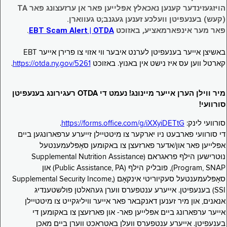
הויזגעזינדער קענען נאכאלץ אפּלייען פאר אן ערזעצונג פאר TA
(קעש) בענעפיטן וועלכע זענען געגנב;ט געווארן.
פאר מער אינפארמאציע, באזוכט
EBT Scam Alert | OTDA
.
באשיצן אייער בענעפיטן לערנט איבער ווי אזוי צו פרירן אייער EBT
קארטל ווען עס איז נישט אין באנוץ. באזוכט
https://otda.ny.gov/5261
.
מיר ווילן הערן אייער מיינונג! נעמט די OTDA רעגירונג בענעפיטן
סורוועי!
סורוועי לינק:
https://forms.office.com/g/iXXyiDETtG
.
די סורוועי פארבעט ניו יארקער צו מיטטיילן זייערע ערפארונגען ביים
אפּלייען פאר און/אדער פארזעצן צו באקומען סאָפּלעמענטעל
נוּטרישען הילף פראגראם (Supplemental Nutrition Assistance
Program, SNAP), פובליק הילף (Public Assistance, PA) און
סאָפּלעמענטעל סעקיוריטי אינקאָם (Supplemental Security Income,
SSI) בענעפיטן. אייערע ענטפערס ווערן געהאלטן פולשטענדיג
אנאנים, און מיר זענען דאנקבאר פאר אייער וויליגקייט צו מיטטיילן
אייער ערפארונג ביים אפּלייען פאר- און פארזעצן צו באקומען די
בענעפיטן. אייערע ענטפערס וועלן באטראכט ווערן ביים מאכן