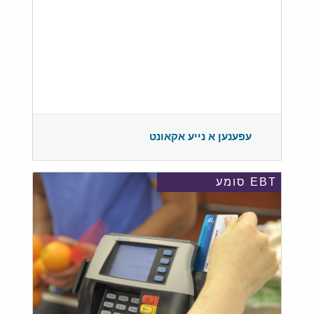
עפענען א נייע אקאונט
EBT סומע