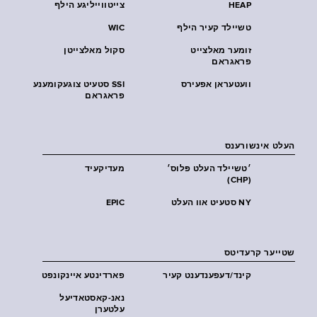
HEAP
צייטווייליגע הילף
טשיילד קעיר הילף
WIC
זומער מאלצייט
סקול מאלצייטן
פראגראם
וועטעראן אפעירס
SSI סטעיט צוגעקומענע
פראגראם
העלט אינשורענס
׳טשיילד העלט פּלוס׳
מעדיקעיד
(CHP)
NY סטעיט אוו העלט
EPIC
שטייער קרעדיטס
קינד/דעפענדענט קעיר
פארדינטע איינקונפט
נאנ-קאסטאדיעל
עלטערן