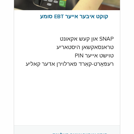
קוקט איבער אייער EBT סומע
SNAP און קעש אקאונט
טראנסאקשאן היסטאריע
טוישט אייער PIN
רעפּאָרט-קאַרד פארלוירן אדער קאליע