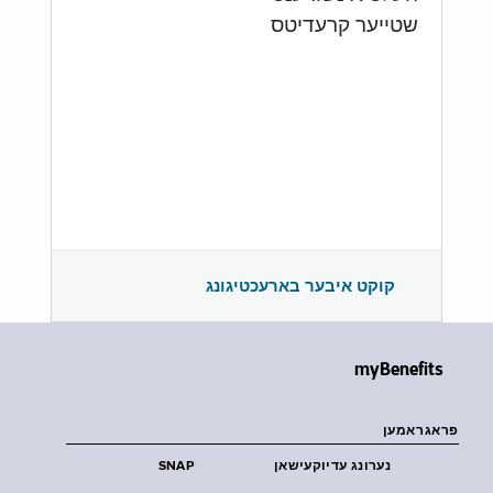
שטייער קרעדיטס
קוקט איבער בארעכטיגונג
myBenefits
פראגראמען
נערונג עדיוקעישאן
SNAP