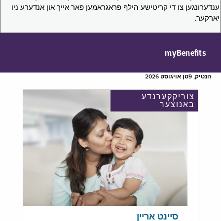
ענדערונגען צו די קריטישע הילף פראגראמען פאר אייך און אנדערע ניו
יארקער.
myBenefits
זונטיק, 9טן אויגוסט 2026
צוריקקערנדע
באנוצער
סיינט אריין