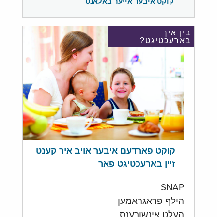
קוקט איבער אייער באלאנס
בין איך
בארעכטיגט?
קוקט פארדעם איבער אויב איר קענט
זיין בארעכטיגט פאר
SNAP
הילף פראגראמען
העלט אינשורענס