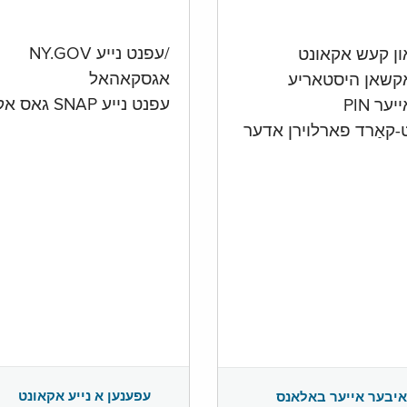
/עפנט נייע NY.GOV
אגסקאהאל
קשאן היסטאריע
עפנט נייע SNAP גאס אקאונט
ער PIN
ט-קאַרד פארלוירן אדער
עפענען א נייע אקאונט
איבער אייער באלאנס