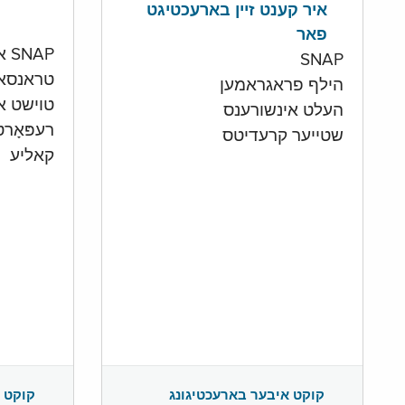
איר קענט זיין בארעכטיגט
פאר
SNAP און קעש אקאונט
SNAP
טראנסא
הילף פראגראמען
טוישט איי
העלט אינשורענס
רעפּאָר
שטייער קרעדיטס
קאליע
קוקט 
קוקט איבער בארעכטיגונג