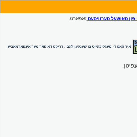
ון סאושעל סערוויסעס
זאפארט.
איר האט די מעגליכקייט צו שענקען לעבן. דריקט דא פאר מער אינפארמאציע.