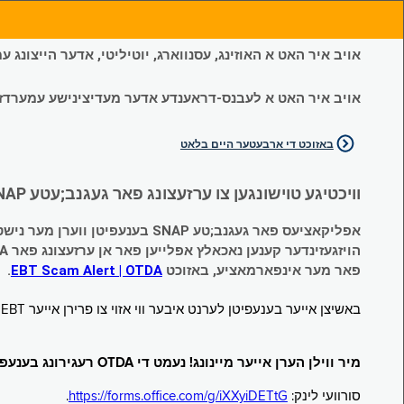
אויב איר האט א האוזינג, עסנווארג, יוטיליטי, אדער הייצונג
אויב איר האט א לעבנס-דראענדע אדער מעדיצינישע עמערדזשענס
באזוכט די ארבעטער היים בלאט
וויכטיגע טוישונגען צו ערזעצונג פאר געגנב;עטע SNAP און צייטווייליגע הילף (Temporary Assistance, TA) בענעפיטן:
אפליקאציעס פאר געגנב;טע SNAP בענעפיטן ווערן מער נישט אנגענומען.
הויזגעזינדער קענען נאכאלץ אפּלייען פאר אן ערזעצונג פאר TA (קעש) בענעפיטן וועלכע זענען געגנב;ט געווארן.
פאר מער אינפארמאציע, באזוכט
EBT Scam Alert | OTDA
.
באשיצן אייער בענעפיטן לערנט איבער ווי אזוי צו פרירן אייער EBT קארטל ווען עס איז נישט אין באנוץ. באזוכט
מיר ווילן הערן אייער מיינונג! נעמט די OTDA רעגירונג בענעפיטן סורוועי!
סורוועי לינק:
https://forms.office.com/g/iXXyiDETtG
.