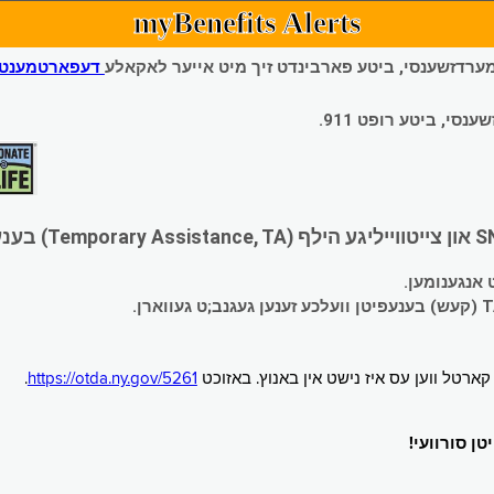
myBenefits Alerts
 עמערדזשענסי, ביטע פארבינדט זיך מיט אייער לאקאלע
דעפארטמענט פ
י, ביטע רופט 911.
.
https://otda.ny.gov/5261