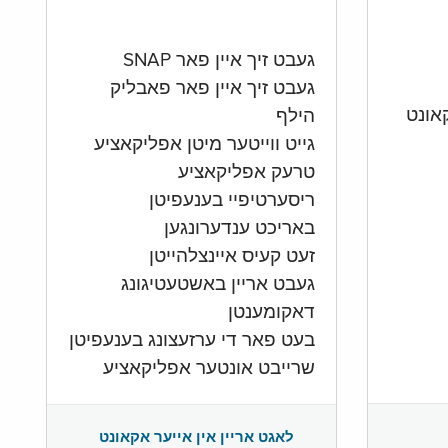
געבט זיך איין פאר SNAP
געבט זיך איין פאר פאבליק
הילף
גייט ווייטער מיטן אפליקאציע
טרעק אפליקאציע
ריסערטיפיי בענעפיטן
באריכט ענדערונגען
זעט קעיס איינצלהייטן
געבט אריין באשטעטיגונג
דאקומענטן
בעט פאר די ערזעצונג בענעפיטן
שרייבט אונטער אפליקאציע
לאגט אריין אין אייער אקאונט