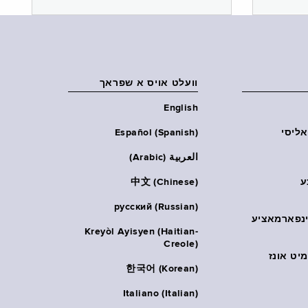
וועלט אויס א שפראך
English
אליסי
Español (Spanish)
العربية (Arabic)
ע
中文 (Chinese)
русский (Russian)
אינפארמאציע
Kreyòl Ayisyen (Haitian-
Creole)
יט אונז
한국어 (Korean)
Italiano (Italian)