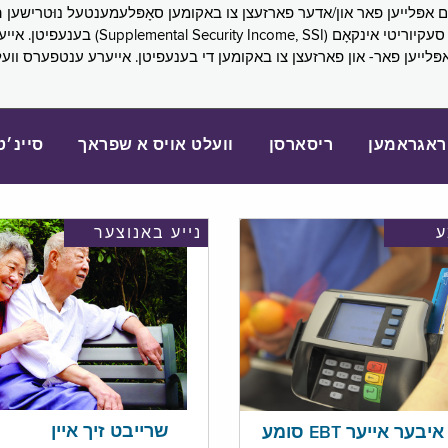
SNAP), פובליק הילף (lic Assistance, PA
אפּלייען פאר- און פארזעצן צו באקומען די בענעפיטן. אייערע ענטפערס ווע
ראגראמען
ריסארסן
וועלט אויס א שפראך
סיינ׳ט
נייע באנוצער
שרייבט זיך איין
בער אייער EBT סומע