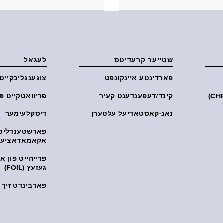
שטייער קרעדיטס
לעגאל
פארדינטע איינקונפט
צוגענגליכקייט
קינד/דעפענדענט קעיר
פּריוואטקייט פּ
נאנ-קאסטאדיעל עלטערן
דיסקלעימער
פארשטענדליכ
אקאמאדאציע
פרייהייט פון 
געזעץ (FOIL)
פארבינדט זיך מ