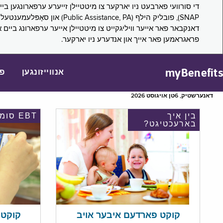
דאנקבאר פאר אייער וויליגקייט צו מיטטיילן אייער ערפארונג ביים 
פראגראמען פאר אייך און אנדערע ניו יארקער.
myBenefits
אנווייזונגען
פ
דאנערשטיק, 6טן אויגוסט 2026
בין איך
EBT סומע
בארעכטיגט?
קוקט אי
קוקט פארדעם איבער אויב