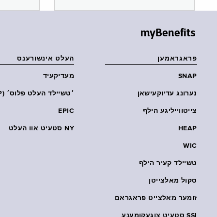
myBenefits
פראגראמען
העלט אינשורענס
SNAP
מעדיקעיד
נערונג עדיוקעישאן
׳טשיילד העלט פּלוס׳ (CHP)
צייטווייליגע הילף
EPIC
HEAP
NY סטעיט אוו העלט
WIC
טשיילד קעיר הילף
סקול מאלצייטן
זומער מאלצייט פראגראם
SSI סטעיט צוגעקומענע