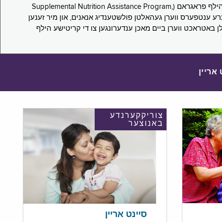
די סורוועי פארבעט ניו יארקער צו מיטטיילן זייערע ערפארונגען ביים אפּלייען פאר און/אדער פארזעצן צו באקומען סאָפּלעמענטעל נוּטרישען הילף פראגראם (Supplemental Nutrition Assistance Program,
Pub) און סאָפּלעמענטעל סעקיוריטי אינקאָם (Supplemental Security Income, SSI) בענעפיטן. אייערע ענטפערס ווערן געהאלטן פולשטענדיג אנאנים, און מיר זענען
לן באטראכט ווערן ביים מאכן ענדערונגען צו די קריטישע הילף
 אריין
צוריקקערנדע
באנוצער
סיינט אריין