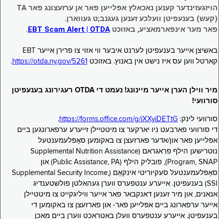
הויזגעזינדער קענען נאכאלץ אפּלייען פאר אן ערזעצונג פאר TA
(קעש) בענעפיטן וועלכע זענען געגנב;ט געווארן.
פאר מער אינפארמאציע, באזוכט
EBT Scam Alert | OTDA
.
באשיצן אייער בענעפיטן לערנט איבער ווי אזוי צו פרירן אייער EBT
קארטל ווען עס איז נישט אין באנוץ. באזוכט
https://otda.ny.gov/5261
.
מיר ווילן הערן אייער מיינונג! נעמט די OTDA רעגירונג בענעפיטן
סורוועי!
סורוועי לינק:
https://forms.office.com/g/iXXyiDETtG
.
די סורוועי פארבעט ניו יארקער צו מיטטיילן זייערע ערפארונגען ביים
אפּלייען פאר און/אדער פארזעצן צו באקומען סאָפּלעמענטעל
נוּטרישען הילף פראגראם (Supplemental Nutrition Assistance
Program, SNAP), פובליק הילף (Public Assistance, PA) און
סאָפּלעמענטעל סעקיוריטי אינקאָם (Supplemental Security Income,
SSI) בענעפיטן. אייערע ענטפערס ווערן געהאלטן פולשטענדיג
אנאנים, און מיר זענען דאנקבאר פאר אייער וויליגקייט צו מיטטיילן
אייער ערפארונג ביים אפּלייען פאר- און פארזעצן צו באקומען די
בענעפיטן. אייערע ענטפערס וועלן באטראכט ווערן ביים מאכן