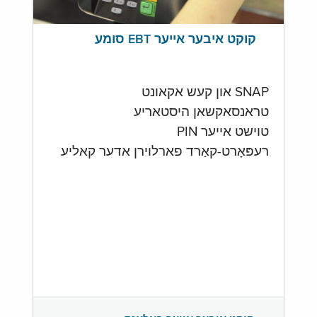
קוקט איבער אייער EBT סומע
SNAP און קעש אקאונט
טראנסאקשאן היסטאריע
טוישט אייער PIN
רעפּאָרט-קאַרד פארלוירן אדער קאליע