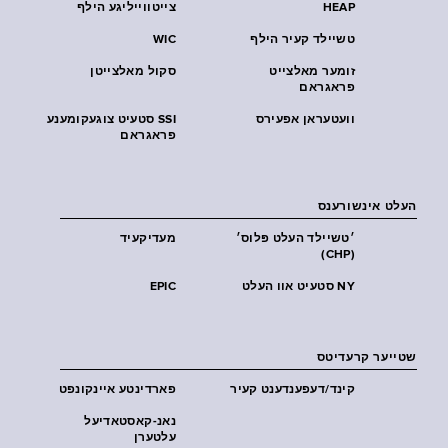
HEAP
צייטווייליגע הילף
טשיילד קעיר הילף
WIC
זומער מאלצייט
סקול מאלצייטן
פראגראם
וועטעראן אפעירס
SSI סטעיט צוגעקומענע
פראגראם
העלט אינשורענס
׳טשיילד העלט פּלוס׳
מעדיקעיד
(CHP)
NY סטעיט אוו העלט
EPIC
שטייער קרעדיטס
קינד/דעפענדענט קעיר
פארדינטע איינקונפט
נאנ-קאסטאדיעל
עלטערן