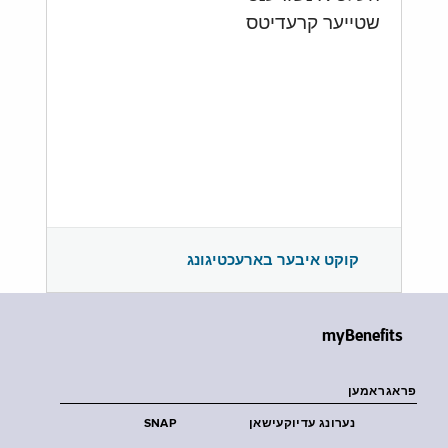
שטייער קרעדיטס
קוקט איבער בארעכטיגונג
myBenefits
פראגראמען
נערונג עדיוקעישאן
SNAP