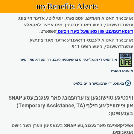
myBenefits Alerts
אויב איר האט א האוזינג, עסנווארג, יוטיליטי, אדער הייצונג
עמערדזשענסי, ביטע פארבינדט זיך מיט אייער לאקאלע
דעפארטמענט פון סאושעל סערוויסעס
זאפארט.
אויב איר האט א לעבנס-דראענדע אדער מעדיצינישע
עמערדזשענסי, ביטע רופט 911.
איר האט די מעגליכקייט צו שענקען לעבן. דריקט דא פאר מער
אינפארמאציע.
באזוכט די ארבעטער היים בלאט
וויכטיגע טוישונגען צו ערזעצונג פאר געגנב;עטע SNAP
און צייטווייליגע הילף (Temporary Assistance, TA)
בענעפיטן:
אפליקאציעס פאר געגנב;טע SNAP בענעפיטן ווערן מער נישט
אנגענומען.