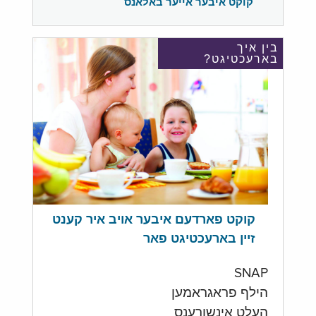
קוקט איבער אייער באלאנס
בין איך
בארעכטיגט?
קוקט פארדעם איבער אויב איר קענט
זיין בארעכטיגט פאר
SNAP
הילף פראגראמען
העלט אינשורענס