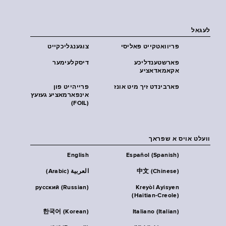
לעגאל
פּריוואטקייט פּאליסי
צוגענגליכקייט
פארשטענדליכע
דיסקלעימער
אקאמאדאציע
פארבינדט זיך מיט אונז
פרייהייט פון
אינפארמאציע געזעץ
(FOIL)
וועלט אויס א שפראך
English
Español (Spanish)
中文 (Chinese)
العربية (Arabic)
русский (Russian)
Kreyòl Ayisyen
(Haitian-Creole)
한국어 (Korean)
Italiano (Italian)