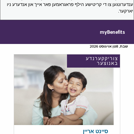
ענדערונגען צו די קריטישע הילף פראגראמען פאר אייך און אנדערע ניו
יארקער.
myBenefits
שבת, 8טן אויגוסט 2026
צוריקקערנדע
באנוצער
סיינט אריין