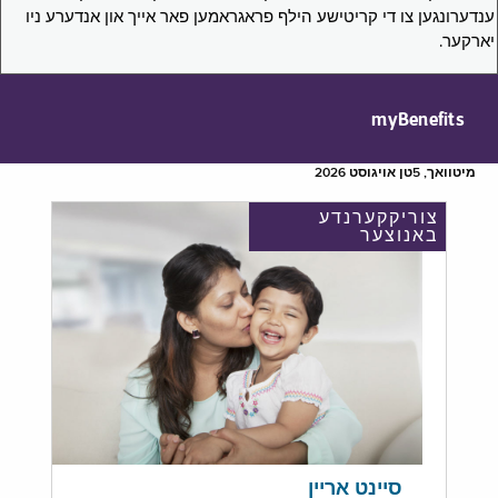
ענדערונגען צו די קריטישע הילף פראגראמען פאר אייך און אנדערע ניו
יארקער.
myBenefits
מיטוואך, 5טן אויגוסט 2026
צוריקקערנדע
באנוצער
סיינט אריין