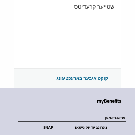
שטייער קרעדיטס
קוקט איבער בארעכטיגונג
myBenefits
פראגראמען
נערונג עדיוקעישאן
SNAP