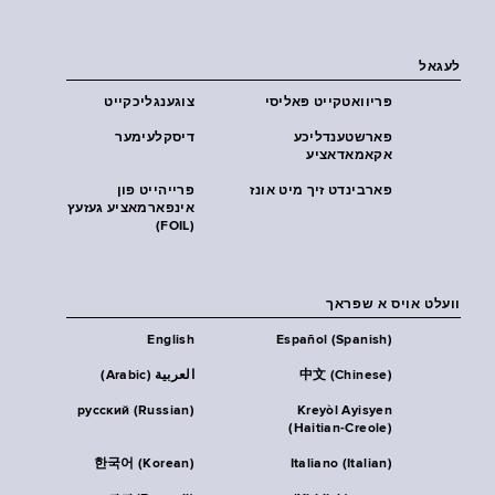
לעגאל
פּריוואטקייט פּאליסי
צוגענגליכקייט
פארשטענדליכע
דיסקלעימער
אקאמאדאציע
פארבינדט זיך מיט אונז
פרייהייט פון
אינפארמאציע געזעץ
(FOIL)
וועלט אויס א שפראך
English
Español (Spanish)
中文 (Chinese)
العربية (Arabic)
русский (Russian)
Kreyòl Ayisyen
(Haitian-Creole)
한국어 (Korean)
Italiano (Italian)