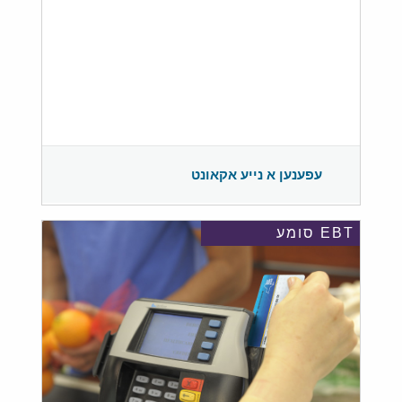
עפענען א נייע אקאונט
EBT סומע