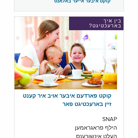
קוקט איבער אייער באלאנס
בין איך
בארעכטיגט?
קוקט פארדעם איבער אויב איר קענט
זיין בארעכטיגט פאר
SNAP
הילף פראגראמען
העלט אינשורענס