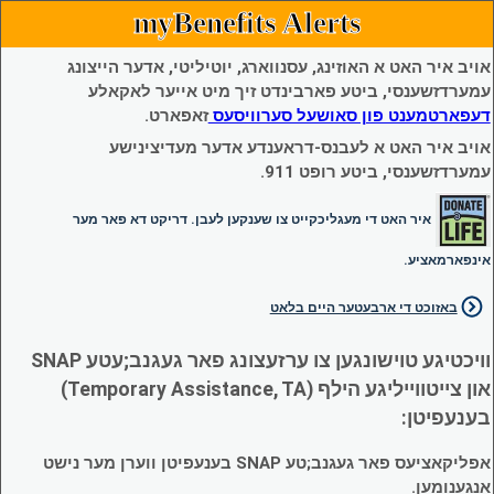
myBenefits Alerts
אויב איר האט א האוזינג, עסנווארג, יוטיליטי, אדער הייצונג
עמערדזשענסי, ביטע פארבינדט זיך מיט אייער לאקאלע
דעפארטמענט פון סאושעל סערוויסעס
זאפארט.
אויב איר האט א לעבנס-דראענדע אדער מעדיצינישע
עמערדזשענסי, ביטע רופט 911.
איר האט די מעגליכקייט צו שענקען לעבן. דריקט דא פאר מער
אינפארמאציע.
באזוכט די ארבעטער היים בלאט
וויכטיגע טוישונגען צו ערזעצונג פאר געגנב;עטע SNAP
און צייטווייליגע הילף (Temporary Assistance, TA)
בענעפיטן:
אפליקאציעס פאר געגנב;טע SNAP בענעפיטן ווערן מער נישט
אנגענומען.