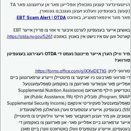
הויזגעזינדער קענען נאכאלץ אפּלייען פאר אן ערזעצונג פאר TA
(קעש) בענעפיטן וועלכע זענען געגנב;ט געווארן.
פאר מער אינפארמאציע, באזוכט
EBT Scam Alert | OTDA
.
באשיצן אייער בענעפיטן לערנט איבער ווי אזוי צו פרירן אייער EBT
קארטל ווען עס איז נישט אין באנוץ. באזוכט
https://otda.ny.gov/5261
.
מיר ווילן הערן אייער מיינונג! נעמט די OTDA רעגירונג בענעפיטן
סורוועי!
סורוועי לינק:
https://forms.office.com/g/iXXyiDETtG
.
די סורוועי פארבעט ניו יארקער צו מיטטיילן זייערע ערפארונגען ביים
אפּלייען פאר און/אדער פארזעצן צו באקומען סאָפּלעמענטעל
נוּטרישען הילף פראגראם (Supplemental Nutrition Assistance
Program, SNAP), פובליק הילף (Public Assistance, PA) און
סאָפּלעמענטעל סעקיוריטי אינקאָם (Supplemental Security Income,
SSI) בענעפיטן. אייערע ענטפערס ווערן געהאלטן פולשטענדיג
אנאנים, און מיר זענען דאנקבאר פאר אייער וויליגקייט צו מיטטיילן
אייער ערפארונג ביים אפּלייען פאר- און פארזעצן צו באקומען די
בענעפיטן. אייערע ענטפערס וועלן באטראכט ווערן ביים מאכן