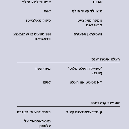
HEAP
צייטווייליגע הילף
טשיילד קעיר הילף
WIC
זומער מאלצייט
סקול מאלצייטן
פראגראם
וועטעראן אפעירס
SSI סטעיט צוגעקומענע
פראגראם
העלט אינשורענס
׳טשיילד העלט פּלוס׳
מעדיקעיד
(CHP)
NY סטעיט אוו העלט
EPIC
שטייער קרעדיטס
קינד/דעפענדענט קעיר
פארדינטע איינקונפט
נאנ-קאסטאדיעל
עלטערן