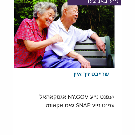
נייע באנוצער
שרייבט זיך איין
/עפנט נייע NY.GOV אגסקאהאל
עפנט נייע SNAP גאס אקאונט