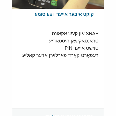
קוקט איבער אייער EBT סומע
SNAP און קעש אקאונט
טראנסאקשאן היסטאריע
טוישט אייער PIN
רעפּאָרט-קאַרד פארלוירן אדער קאליע