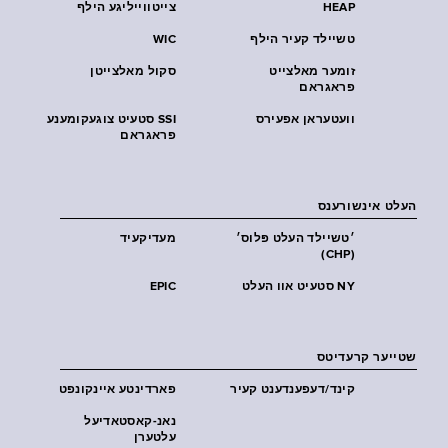
HEAP
צייטווייליגע הילף
טשיילד קעיר הילף
WIC
זומער מאלצייט
סקול מאלצייטן
פראגראם
וועטעראן אפעירס
SSI סטעיט צוגעקומענע
פראגראם
העלט אינשורענס
׳טשיילד העלט פּלוס׳
מעדיקעיד
(CHP)
NY סטעיט אוו העלט
EPIC
שטייער קרעדיטס
קינד/דעפענדענט קעיר
פארדינטע איינקונפט
נאנ-קאסטאדיעל
עלטערן