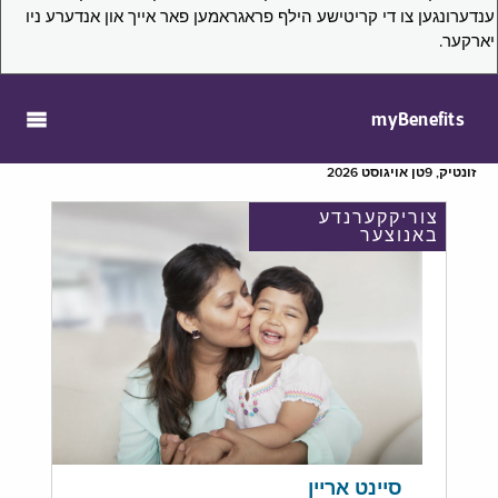
ענדערונגען צו די קריטישע הילף פראגראמען פאר אייך און אנדערע ניו
יארקער.
myBenefits
זונטיק, 9טן אויגוסט 2026
צוריקקערנדע
באנוצער
סיינט אריין