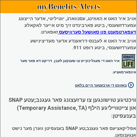
myBenefits Alerts
אויב איר האט א האוזינג, עסנווארג, יוטיליטי, אדער הייצונג
עמערדזשענסי, ביטע פארבינדט זיך מיט אייער לאקאלע
דעפארטמענט פון סאושעל סערוויסעס
זאפארט.
אויב איר האט א לעבנס-דראענדע אדער מעדיצינישע
עמערדזשענסי, ביטע רופט 911.
איר האט די מעגליכקייט צו שענקען לעבן. דריקט דא פאר מער
אינפארמאציע.
באזוכט די ארבעטער היים בלאט
וויכטיגע טוישונגען צו ערזעצונג פאר געגנב;עטע SNAP
און צייטווייליגע הילף (Temporary Assistance, TA)
בענעפיטן:
אפליקאציעס פאר געגנב;טע SNAP בענעפיטן ווערן מער נישט
אנגענומען.