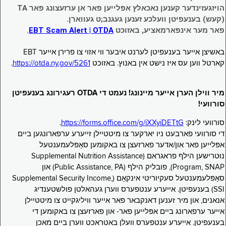
הויזגעזינדער קענען נאכאלץ אפּלייען פאר אן ערזעצונג פאר TA
(קעש) בענעפיטן וועלכע זענען געגנב;ט געווארן.
פאר מער אינפארמאציע, באזוכט
EBT Scam Alert | OTDA
.
באשיצן אייער בענעפיטן לערנט איבער ווי אזוי צו פרירן אייער EBT
קארטל ווען עס איז נישט אין באנוץ. באזוכט
https://otda.ny.gov/5261
.
מיר ווילן הערן אייער מיינונג! נעמט די OTDA רעגירונג בענעפיטן
סורוועי!
סורוועי לינק:
https://forms.office.com/g/iXXyiDETtG
.
די סורוועי פארבעט ניו יארקער צו מיטטיילן זייערע ערפארונגען ביים
אפּלייען פאר און/אדער פארזעצן צו באקומען סאָפּלעמענטעל
נוּטרישען הילף פראגראם (Supplemental Nutrition Assistance
Program, SNAP), פובליק הילף (Public Assistance, PA) און
סאָפּלעמענטעל סעקיוריטי אינקאָם (Supplemental Security Income,
SSI) בענעפיטן. אייערע ענטפערס ווערן געהאלטן פולשטענדיג
אנאנים, און מיר זענען דאנקבאר פאר אייער וויליגקייט צו מיטטיילן
אייער ערפארונג ביים אפּלייען פאר- און פארזעצן צו באקומען די
בענעפיטן. אייערע ענטפערס וועלן באטראכט ווערן ביים מאכן