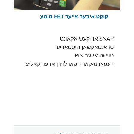
קוקט איבער אייער EBT סומע
SNAP און קעש אקאונט
טראנסאקשאן היסטאריע
טוישט אייער PIN
רעפּאָרט-קאַרד פארלוירן אדער קאליע