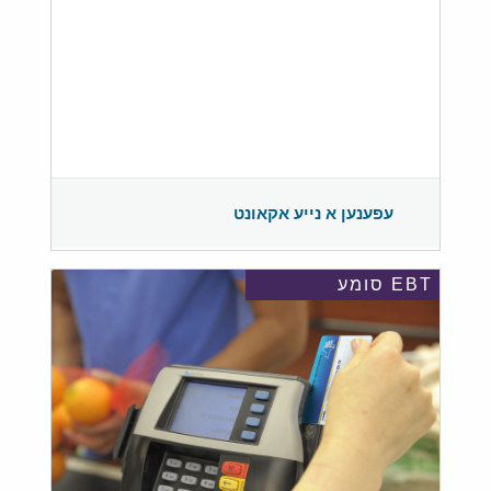
עפענען א נייע אקאונט
EBT סומע