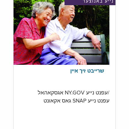
נייע באנוצער
שרייבט זיך איין
/עפנט נייע NY.GOV אגסקאהאל
עפנט נייע SNAP גאס אקאונט