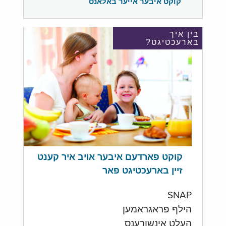
קוקט איבער אייער באלאנס
בין איך
בארעכטיגט?
קוקט פארדעם איבער אויב איר קענט
זיין בארעכטיגט פאר
SNAP
הילף פראגראמען
העלט אינשורענס