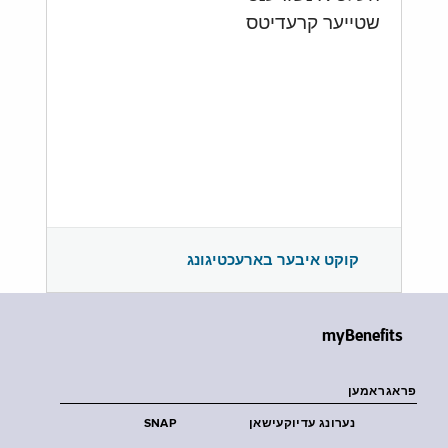
שטייער קרעדיטס
קוקט איבער בארעכטיגונג
myBenefits
פראגראמען
נערונג עדיוקעישאן
SNAP