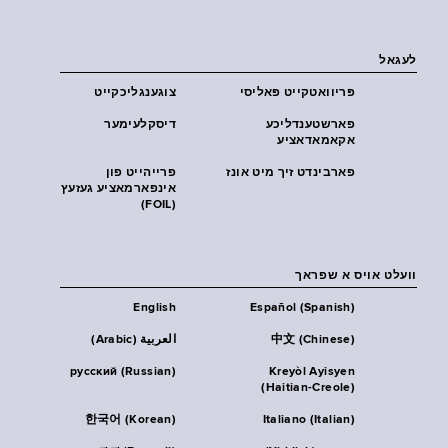
לעגאל
פּריוואטקייט פּאליסי
צוגענגליכקייט
פארשטענדליכע
דיסקלעימער
אקאמאדאציע
פארבינדט זיך מיט אונז
פרייהייט פון
אינפארמאציע געזעץ
(FOIL)
וועלט אויס א שפראך
English
Español (Spanish)
中文 (Chinese)
العربية (Arabic)
русский (Russian)
Kreyòl Ayisyen
(Haitian-Creole)
한국어 (Korean)
Italiano (Italian)