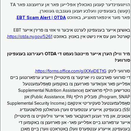
הויזגעזינדער קענען נאכאלץ אפּלייען פאר אן ערזעצונג פאר TA
(קעש) בענעפיטן וועלכע זענען געגנב;ט געווארן.
פאר מער אינפארמאציע, באזוכט
EBT Scam Alert | OTDA
.
באשיצן אייער בענעפיטן לערנט איבער ווי אזוי צו פרירן אייער EBT
קארטל ווען עס איז נישט אין באנוץ. באזוכט
https://otda.ny.gov/5261
.
מיר ווילן הערן אייער מיינונג! נעמט די OTDA רעגירונג בענעפיטן
סורוועי!
סורוועי לינק:
https://forms.office.com/g/iXXyiDETtG
.
די סורוועי פארבעט ניו יארקער צו מיטטיילן זייערע ערפארונגען ביים
אפּלייען פאר און/אדער פארזעצן צו באקומען סאָפּלעמענטעל
נוּטרישען הילף פראגראם (Supplemental Nutrition Assistance
Program, SNAP), פובליק הילף (Public Assistance, PA) און
סאָפּלעמענטעל סעקיוריטי אינקאָם (Supplemental Security Income,
SSI) בענעפיטן. אייערע ענטפערס ווערן געהאלטן פולשטענדיג
אנאנים, און מיר זענען דאנקבאר פאר אייער וויליגקייט צו מיטטיילן
אייער ערפארונג ביים אפּלייען פאר- און פארזעצן צו באקומען די
בענעפיטן. אייערע ענטפערס וועלן באטראכט ווערן ביים מאכן