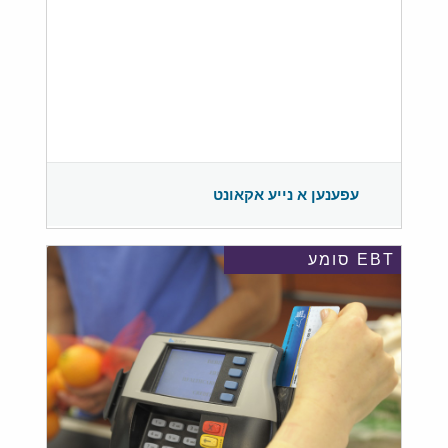
עפענען א נייע אקאונט
EBT סומע