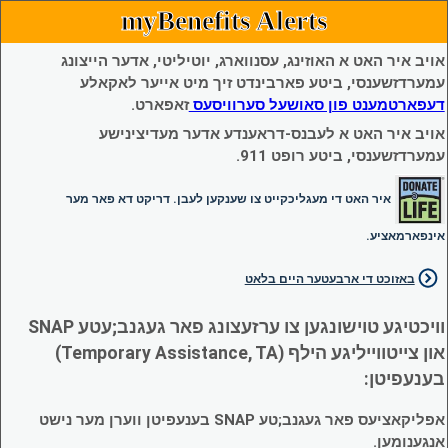
myBenefits Alerts
אויב איר האט א האוזינג, עסנווארג, יוטיליטי, אדער הייצונג
עמערדזשענסי, ביטע פארבינדט זיך מיט אייער לאקאלע
דעפארטמענט פון סאושעל סערוויסעס
זאפארט.
אויב איר האט א לעבנס-דראענדע אדער מעדיצינישע
עמערדזשענסי, ביטע רופט 911.
איר האט די מעגליכקייט צו שענקען לעבן. דריקט דא פאר מער
אינפארמאציע.
באזוכט די ארבעטער היים בלאט
וויכטיגע טוישונגען צו ערזעצונג פאר געגנב;עטע SNAP
און צייטווייליגע הילף (Temporary Assistance, TA)
בענעפיטן:
אפליקאציעס פאר געגנב;טע SNAP בענעפיטן ווערן מער נישט
אנגענומען.