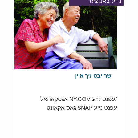
נייע באנוצער
שרייבט זיך איין
/עפנט נייע NY.GOV אגסקאהאל
עפנט נייע SNAP גאס אקאונט