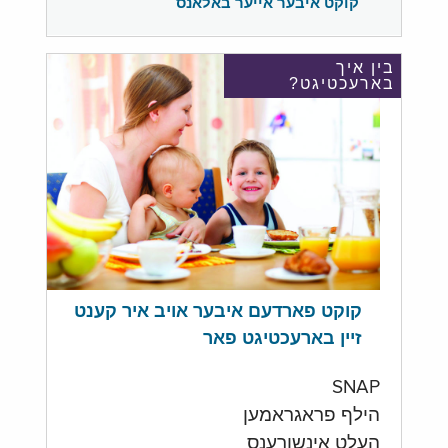
קוקט איבער אייער באלאנס
בין איך
בארעכטיגט?
קוקט פארדעם איבער אויב איר קענט
זיין בארעכטיגט פאר
SNAP
הילף פראגראמען
העלט אינשורענס