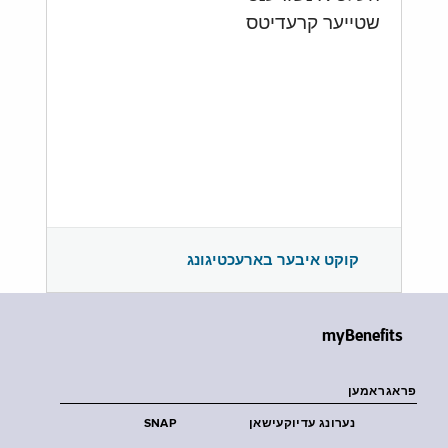
שטייער קרעדיטס
קוקט איבער בארעכטיגונג
myBenefits
פראגראמען
נערונג עדיוקעישאן
SNAP