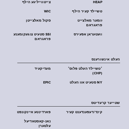
HEAP
צייטווייליגע הילף
טשיילד קעיר הילף
WIC
זומער מאלצייט
סקול מאלצייטן
פראגראם
וועטעראן אפעירס
SSI סטעיט צוגעקומענע
פראגראם
העלט אינשורענס
׳טשיילד העלט פּלוס׳
מעדיקעיד
(CHP)
NY סטעיט אוו העלט
EPIC
שטייער קרעדיטס
קינד/דעפענדענט קעיר
פארדינטע איינקונפט
נאנ-קאסטאדיעל
עלטערן