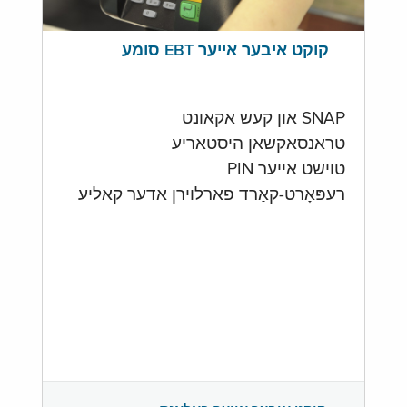
קוקט איבער אייער EBT סומע
SNAP און קעש אקאונט
טראנסאקשאן היסטאריע
טוישט אייער PIN
רעפּאָרט-קאַרד פארלוירן אדער קאליע