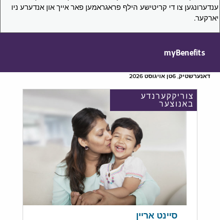
ענדערונגען צו די קריטישע הילף פראגראמען פאר אייך און אנדערע ניו
יארקער.
myBenefits
דאנערשטיק, 6טן אויגוסט 2026
צוריקקערנדע
באנוצער
סיינט אריין