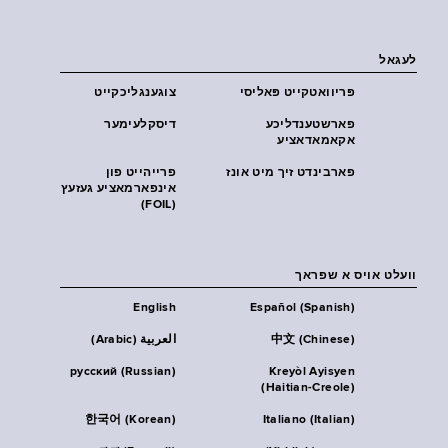
לעגאל
פּריוואטקייט פּאליסי
צוגענגליכקייט
פארשטענדליכע
דיסקלעימער
אקאמאדאציע
פארבינדט זיך מיט אונז
פרייהייט פון
אינפארמאציע געזעץ
(FOIL)
וועלט אויס א שפראך
English
Español (Spanish)
中文 (Chinese)
العربية (Arabic)
русский (Russian)
Kreyòl Ayisyen
(Haitian-Creole)
한국어 (Korean)
Italiano (Italian)