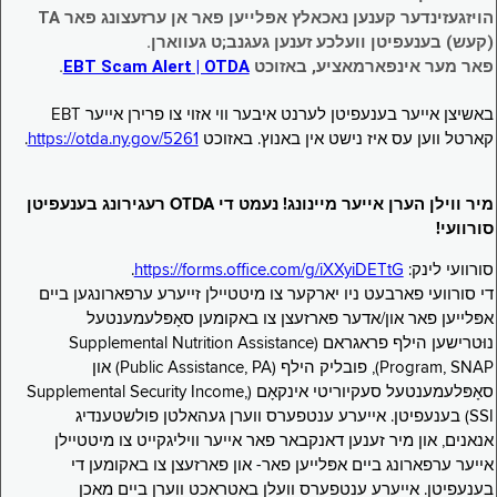
הויזגעזינדער קענען נאכאלץ אפּלייען פאר אן ערזעצונג פאר TA
(קעש) בענעפיטן וועלכע זענען געגנב;ט געווארן.
פאר מער אינפארמאציע, באזוכט
EBT Scam Alert | OTDA
.
באשיצן אייער בענעפיטן לערנט איבער ווי אזוי צו פרירן אייער EBT
קארטל ווען עס איז נישט אין באנוץ. באזוכט
https://otda.ny.gov/5261
.
מיר ווילן הערן אייער מיינונג! נעמט די OTDA רעגירונג בענעפיטן
סורוועי!
סורוועי לינק:
https://forms.office.com/g/iXXyiDETtG
.
די סורוועי פארבעט ניו יארקער צו מיטטיילן זייערע ערפארונגען ביים
אפּלייען פאר און/אדער פארזעצן צו באקומען סאָפּלעמענטעל
נוּטרישען הילף פראגראם (Supplemental Nutrition Assistance
Program, SNAP), פובליק הילף (Public Assistance, PA) און
סאָפּלעמענטעל סעקיוריטי אינקאָם (Supplemental Security Income,
SSI) בענעפיטן. אייערע ענטפערס ווערן געהאלטן פולשטענדיג
אנאנים, און מיר זענען דאנקבאר פאר אייער וויליגקייט צו מיטטיילן
אייער ערפארונג ביים אפּלייען פאר- און פארזעצן צו באקומען די
בענעפיטן. אייערע ענטפערס וועלן באטראכט ווערן ביים מאכן