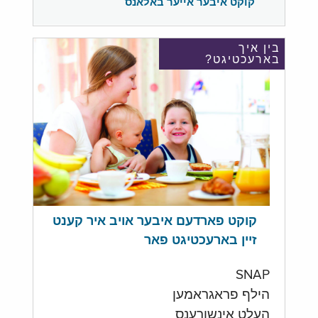
קוקט איבער אייער באלאנס
בין איך
בארעכטיגט?
קוקט פארדעם איבער אויב איר קענט
זיין בארעכטיגט פאר
SNAP
הילף פראגראמען
העלט אינשורענס