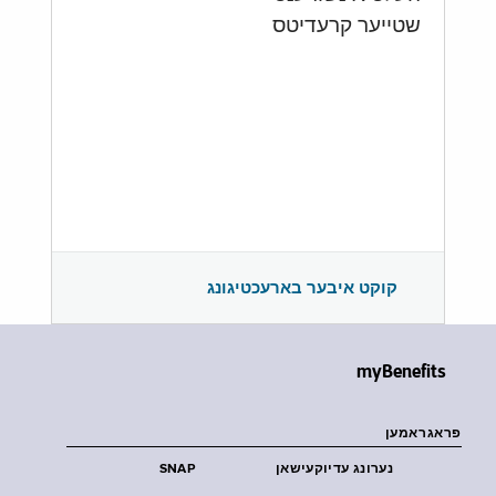
שטייער קרעדיטס
קוקט איבער בארעכטיגונג
myBenefits
פראגראמען
נערונג עדיוקעישאן
SNAP