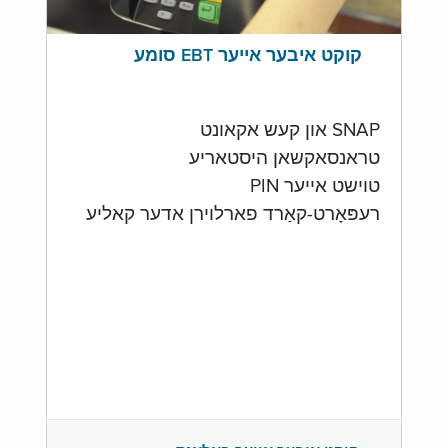
קוקט איבער אייער EBT סומע
SNAP און קעש אקאונט
טראנסאקשאן היסטאריע
טוישט אייער PIN
רעפּאָרט-קאַרד פארלוירן אדער קאליע