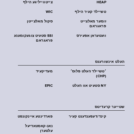
HEAP
צייטווייליגע הילף
טשיילד קעיר הילף
WIC
זומער מאלצייט
סקול מאלצייטן
פראגראם
וועטעראן אפעירס
SSI סטעיט צוגעקומענע
פראגראם
העלט אינשורענס
׳טשיילד העלט פּלוס׳
מעדיקעיד
(CHP)
NY סטעיט אוו העלט
EPIC
שטייער קרעדיטס
קינד/דעפענדענט קעיר
פארדינטע איינקונפט
נאנ-קאסטאדיעל
עלטערן