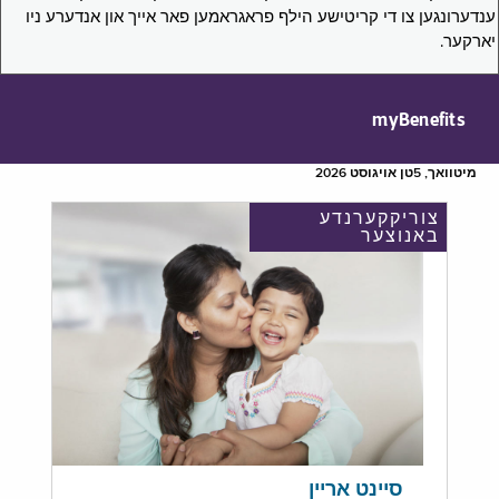
ענדערונגען צו די קריטישע הילף פראגראמען פאר אייך און אנדערע ניו
יארקער.
myBenefits
מיטוואך, 5טן אויגוסט 2026
צוריקקערנדע
באנוצער
סיינט אריין