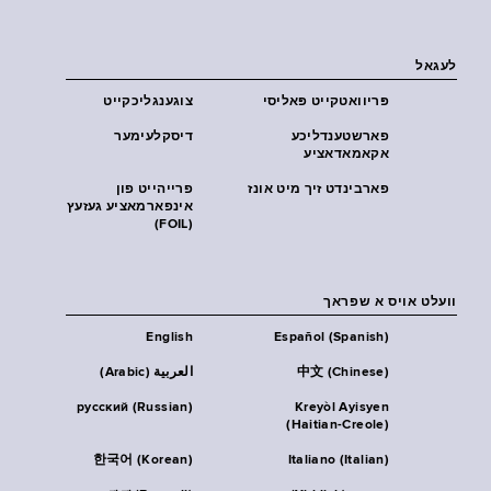
לעגאל
פּריוואטקייט פּאליסי
צוגענגליכקייט
פארשטענדליכע
דיסקלעימער
אקאמאדאציע
פארבינדט זיך מיט אונז
פרייהייט פון
אינפארמאציע געזעץ
(FOIL)
וועלט אויס א שפראך
English
Español (Spanish)
中文 (Chinese)
العربية (Arabic)
русский (Russian)
Kreyòl Ayisyen
(Haitian-Creole)
한국어 (Korean)
Italiano (Italian)