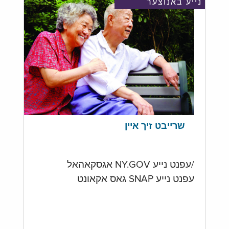
נייע באנוצער
שרייבט זיך איין
/עפנט נייע NY.GOV אגסקאהאל
עפנט נייע SNAP גאס אקאונט