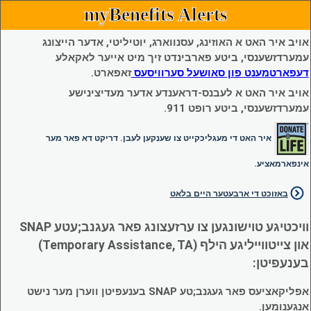
myBenefits Alerts
אויב איר האט א האוזינג, עסנווארג, יוטיליטי, אדער הייצונג
עמערדזשענסי, ביטע פארבינדט זיך מיט אייער לאקאלע
דעפארטמענט פון סאושעל סערוויסעס
זאפארט.
אויב איר האט א לעבנס-דראענדע אדער מעדיצינישע
עמערדזשענסי, ביטע רופט 911.
איר האט די מעגליכקייט צו שענקען לעבן. דריקט דא פאר מער
אינפארמאציע.
באזוכט די ארבעטער היים בלאט
וויכטיגע טוישונגען צו ערזעצונג פאר געגנב;עטע SNAP
און צייטווייליגע הילף (Temporary Assistance, TA)
בענעפיטן:
אפליקאציעס פאר געגנב;טע SNAP בענעפיטן ווערן מער נישט
אנגענומען.