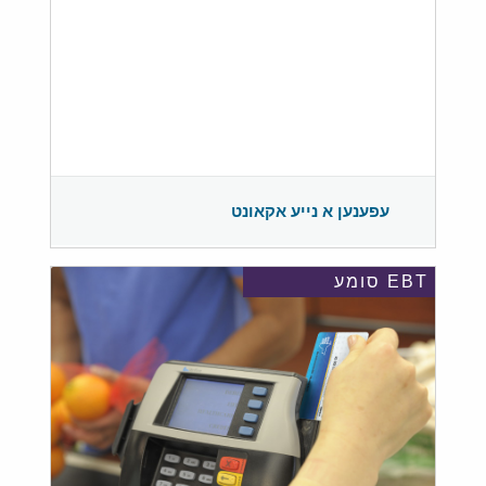
עפענען א נייע אקאונט
EBT סומע