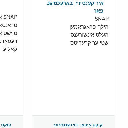
איר קענט זיין בארעכטיגט
פאר
SNAP און קעש אקאונט
SNAP
טראנסא
הילף פראגראמען
טוישט איי
העלט אינשורענס
רעפּאָר
שטייער קרעדיטס
קאליע
קוקט 
קוקט איבער בארעכטיגונג