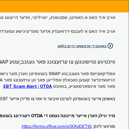
אויב איר האט א האוזינג, עסנווארג, יוטיליטי, אדער הייצונג
אויב איר האט א לעבנס-דראענדע אדער מעדיצינישע עמערדזשענס
באזוכט די ארבעטער היים בלאט
וויכטיגע טוישונגען צו ערזעצונג פאר געגנב;עטע SNAP און צייטווייליגע הילף (Temporary Assistance, TA) בענעפיטן:
אפליקאציעס פאר געגנב;טע SNAP בענעפיטן ווערן מער נישט אנגענומען.
הויזגעזינדער קענען נאכאלץ אפּלייען פאר אן ערזעצונג פאר TA (קעש) בענעפיטן וועלכע זענען געגנב;ט געווארן.
פאר מער אינפארמאציע, באזוכט
EBT Scam Alert | OTDA
.
באשיצן אייער בענעפיטן לערנט איבער ווי אזוי צו פרירן אייער EBT קארטל ווען עס איז נישט אין באנוץ. באזוכט
מיר ווילן הערן אייער מיינונג! נעמט די OTDA רעגירונג בענעפיטן סורוועי!
סורוועי לינק:
https://forms.office.com/g/iXXyiDETtG
.