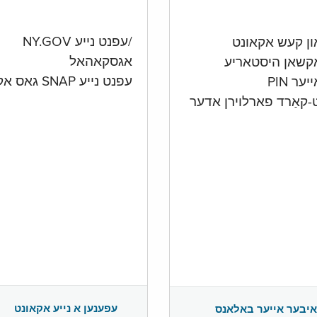
/עפנט נייע NY.GOV
אגסקאהאל
קשאן היסטאריע
עפנט נייע SNAP גאס אקאונט
ער PIN
ט-קאַרד פארלוירן אדער
עפענען א נייע אקאונט
איבער אייער באלאנס