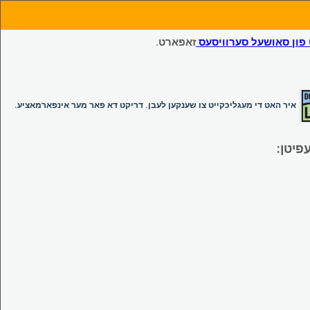
ון סאושעל סערוויסעס
זאפארט.
איר האט די מעגליכקייט צו שענקען לעבן. דריקט דא פאר מער אינפארמאציע.