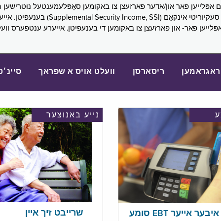
SNAP), פובליק הילף (lic Assistance, PA
אפּלייען פאר- און פארזעצן צו באקומען די בענעפיטן. אייערע ענטפערס ווע
ראגראמען
ריסארסן
וועלט אויס א שפראך
סיינ׳ט
נייע באנוצער
שרייבט זיך איין
בער אייער EBT סומע