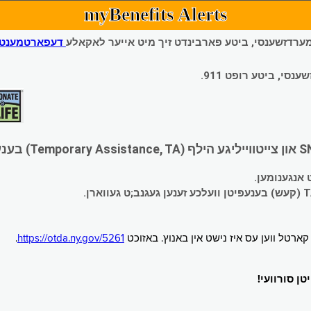
myBenefits Alerts
 עמערדזשענסי, ביטע פארבינדט זיך מיט אייער לאקאלע
דעפארטמענט פ
י, ביטע רופט 911.
.
https://otda.ny.gov/5261