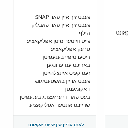
געבט זיך איין פאר SNAP
געבט זיך איין פאר פאבליק
הילף
גייט ווייטער מיטן אפליקאציע
טרעק אפליקאציע
ריסערטיפיי בענעפיטן
באריכט ענדערונגען
זעט קעיס איינצלהייטן
געבט אריין באשטעטיגונג
דאקומענטן
בעט פאר די ערזעצונג בענעפיטן
שרייבט אונטער אפליקאציע
לאגט אריין אין אייער אקאונט