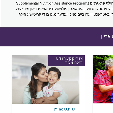
די סורוועי פארבעט ניו יארקער צו מיטטיילן זייערע ערפארונגען ביים אפּלייען פאר און/אדער פארזעצן צו באקומען סאָפּלעמענטעל נוּטרישען הילף פראגראם (Supplemental Nutrition Assistance Program,
Pub) און סאָפּלעמענטעל סעקיוריטי אינקאָם (Supplemental Security Income, SSI) בענעפיטן. אייערע ענטפערס ווערן געהאלטן פולשטענדיג אנאנים, און מיר זענען
לן באטראכט ווערן ביים מאכן ענדערונגען צו די קריטישע הילף
 אריין
צוריקקערנדע
באנוצער
סיינט אריין