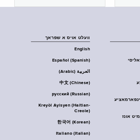
וועלט אויס א שפראך
English
אליסי
Español (Spanish)
العربية (Arabic)
ע
中文 (Chinese)
русский (Russian)
אינפארמאציע
Kreyòl Ayisyen (Haitian-
Creole)
יט אונז
한국어 (Korean)
Italiano (Italian)