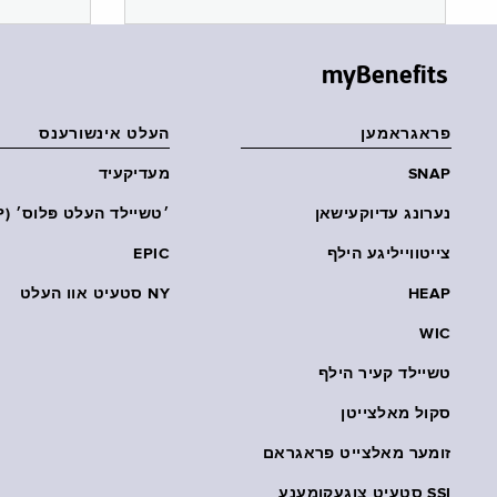
myBenefits
פראגראמען
העלט אינשורענס
SNAP
מעדיקעיד
נערונג עדיוקעישאן
׳טשיילד העלט פּלוס׳ (CHP)
צייטווייליגע הילף
EPIC
HEAP
NY סטעיט אוו העלט
WIC
טשיילד קעיר הילף
סקול מאלצייטן
זומער מאלצייט פראגראם
SSI סטעיט צוגעקומענע