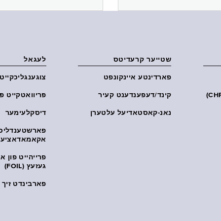
שטייער קרעדיטס
לעגאל
פארדינטע איינקונפט
צוגענגליכקייט
קינד/דעפענדענט קעיר
פּריוואטקייט פּ
נאנ-קאסטאדיעל עלטערן
דיסקלעימער
פארשטענדליכ
אקאמאדאציע
פרייהייט פון 
געזעץ (FOIL)
פארבינדט זיך מ