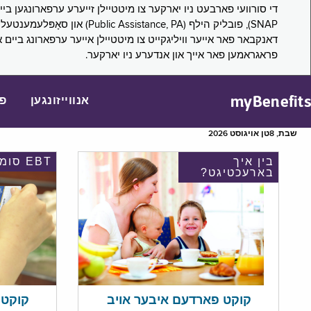
דאנקבאר פאר אייער וויליגקייט צו מיטטיילן אייער ערפארונג ביים 
פראגראמען פאר אייך און אנדערע ניו יארקער.
myBenefits
אנווייזונגען
פ
שבת, 8טן אויגוסט 2026
בין איך
EBT סומע
בארעכטיגט?
קוקט אי
קוקט פארדעם איבער אויב