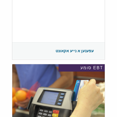
עפענען א נייע אקאונט
EBT סומע