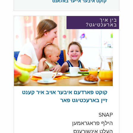
קוקט איבער אייער באלאנס
בין איך
בארעכטיגט?
קוקט פארדעם איבער אויב איר קענט
זיין בארעכטיגט פאר
SNAP
הילף פראגראמען
העלט אינשורענס