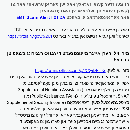
הויזגעזינדער קענען נאכאלץ אפּלייען פאר אן ערזעצונג פאר TA
(קעש) בענעפיטן וועלכע זענען געגנב;ט געווארן.
פאר מער אינפארמאציע, באזוכט
EBT Scam Alert | OTDA
.
באשיצן אייער בענעפיטן לערנט איבער ווי אזוי צו פרירן אייער EBT
קארטל ווען עס איז נישט אין באנוץ. באזוכט
https://otda.ny.gov/5261
.
מיר ווילן הערן אייער מיינונג! נעמט די OTDA רעגירונג בענעפיטן
סורוועי!
סורוועי לינק:
https://forms.office.com/g/iXXyiDETtG
.
די סורוועי פארבעט ניו יארקער צו מיטטיילן זייערע ערפארונגען ביים
אפּלייען פאר און/אדער פארזעצן צו באקומען סאָפּלעמענטעל
נוּטרישען הילף פראגראם (Supplemental Nutrition Assistance
Program, SNAP), פובליק הילף (Public Assistance, PA) און
סאָפּלעמענטעל סעקיוריטי אינקאָם (Supplemental Security Income,
SSI) בענעפיטן. אייערע ענטפערס ווערן געהאלטן פולשטענדיג
אנאנים, און מיר זענען דאנקבאר פאר אייער וויליגקייט צו מיטטיילן
אייער ערפארונג ביים אפּלייען פאר- און פארזעצן צו באקומען די
בענעפיטן. אייערע ענטפערס וועלן באטראכט ווערן ביים מאכן