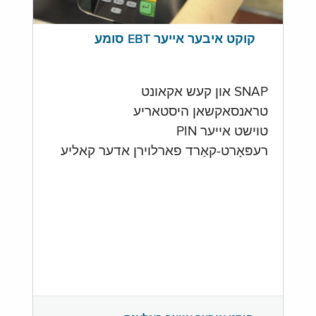
קוקט איבער אייער EBT סומע
SNAP און קעש אקאונט
טראנסאקשאן היסטאריע
טוישט אייער PIN
רעפּאָרט-קאַרד פארלוירן אדער קאליע