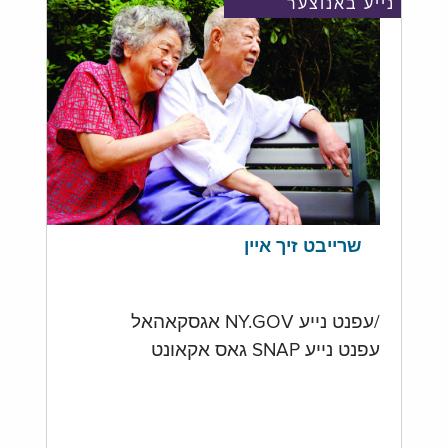
נייע באנוצער
שרייבט זיך איין
/עפנט נייע NY.GOV אגסקאהאל
עפנט נייע SNAP גאס אקאונט