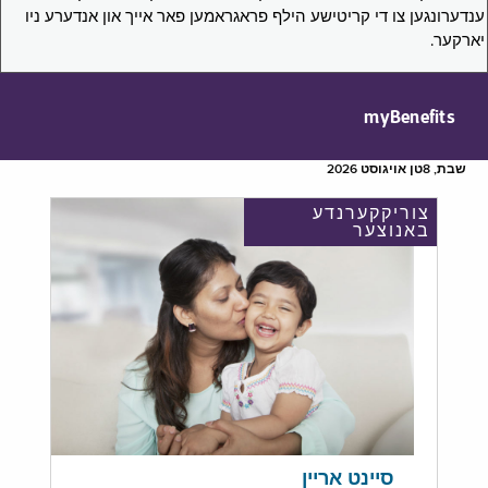
ענדערונגען צו די קריטישע הילף פראגראמען פאר אייך און אנדערע ניו
יארקער.
myBenefits
שבת, 8טן אויגוסט 2026
צוריקקערנדע
באנוצער
סיינט אריין