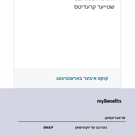
שטייער קרעדיטס
קוקט איבער בארעכטיגונג
myBenefits
פראגראמען
נערונג עדיוקעישאן
SNAP