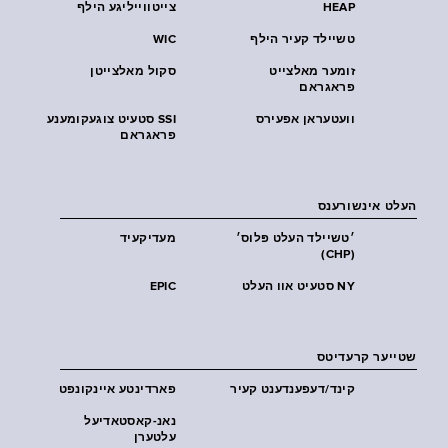
HEAP
צייטווייליגע הילף
טשיילד קעיר הילף
WIC
זומער מאלצייט
סקול מאלצייטן
פראגראם
וועטעראן אפעירס
SSI סטעיט צוגעקומענע
פראגראם
העלט אינשורענס
׳טשיילד העלט פּלוס׳
מעדיקעיד
(CHP)
NY סטעיט אוו העלט
EPIC
שטייער קרעדיטס
קינד/דעפענדענט קעיר
פארדינטע איינקונפט
נאנ-קאסטאדיעל
עלטערן