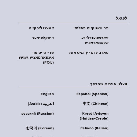
לעגאל
פּריוואטקייט פּאליסי
צוגענגליכקייט
פארשטענדליכע
דיסקלעימער
אקאמאדאציע
פארבינדט זיך מיט אונז
פרייהייט פון
אינפארמאציע געזעץ
(FOIL)
וועלט אויס א שפראך
English
Español (Spanish)
中文 (Chinese)
العربية (Arabic)
русский (Russian)
Kreyòl Ayisyen
(Haitian-Creole)
한국어 (Korean)
Italiano (Italian)