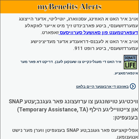
myBenefits Alerts
אויב איר האט א האוזינג, עסנווארג, יוטיליטי, אדער הייצונג
עמערדזשענסי, ביטע פארבינדט זיך מיט אייער לאקאלע
דעפארטמענט פון סאושעל סערוויסעס
זאפארט.
אויב איר האט א לעבנס-דראענדע אדער מעדיצינישע
עמערדזשענסי, ביטע רופט 911.
איר האט די מעגליכקייט צו שענקען לעבן. דריקט דא פאר מער
אינפארמאציע.
באזוכט די ארבעטער היים בלאט
וויכטיגע טוישונגען צו ערזעצונג פאר געגנב;עטע SNAP
און צייטווייליגע הילף (Temporary Assistance, TA)
בענעפיטן:
אפליקאציעס פאר געגנב;טע SNAP בענעפיטן ווערן מער נישט
אנגענומען.