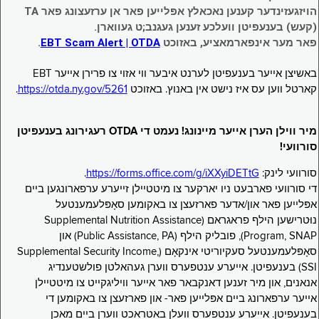
הויזגעזינדער קענען נאכאלץ אפּלייען פאר אן ערזעצונג פאר TA
(קעש) בענעפיטן וועלכע זענען געגנב;ט געווארן.
פאר מער אינפארמאציע, באזוכט
EBT Scam Alert | OTDA
.
באשיצן אייער בענעפיטן לערנט איבער ווי אזוי צו פרירן אייער EBT
קארטל ווען עס איז נישט אין באנוץ. באזוכט
https://otda.ny.gov/5261
.
מיר ווילן הערן אייער מיינונג! נעמט די OTDA רעגירונג בענעפיטן
סורוועי!
סורוועי לינק:
https://forms.office.com/g/iXXyiDETtG
.
די סורוועי פארבעט ניו יארקער צו מיטטיילן זייערע ערפארונגען ביים
אפּלייען פאר און/אדער פארזעצן צו באקומען סאָפּלעמענטעל
נוּטרישען הילף פראגראם (Supplemental Nutrition Assistance
Program, SNAP), פובליק הילף (Public Assistance, PA) און
סאָפּלעמענטעל סעקיוריטי אינקאָם (Supplemental Security Income,
SSI) בענעפיטן. אייערע ענטפערס ווערן געהאלטן פולשטענדיג
אנאנים, און מיר זענען דאנקבאר פאר אייער וויליגקייט צו מיטטיילן
אייער ערפארונג ביים אפּלייען פאר- און פארזעצן צו באקומען די
בענעפיטן. אייערע ענטפערס וועלן באטראכט ווערן ביים מאכן