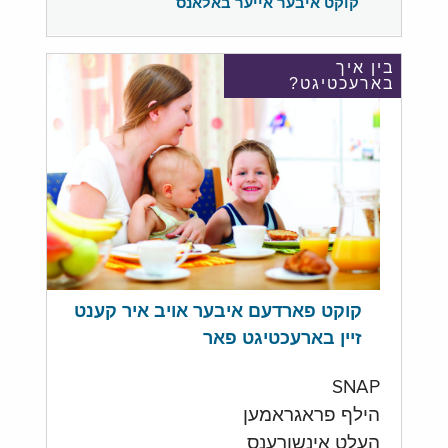
קוקט איבער אייער באלאנס
בין איך
בארעכטיגט?
קוקט פארדעם איבער אויב איר קענט
זיין בארעכטיגט פאר
SNAP
הילף פראגראמען
העלט אינשורענס