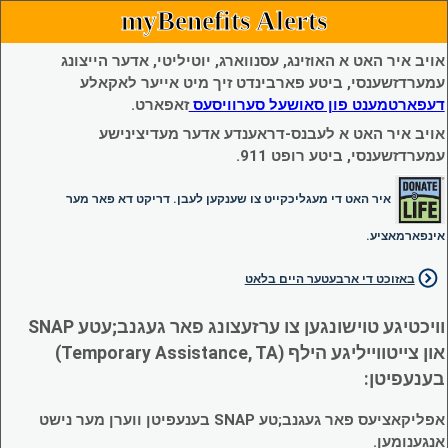
myBenefits Alerts
אויב איר האט א האוזינג, עסנווארג, יוטיליטי, אדער הייצונג
עמערדזשענסי, ביטע פארבינדט זיך מיט אייער לאקאלע
דעפארטמענט פון סאושעל סערוויסעס
זאפארט.
אויב איר האט א לעבנס-דראענדע אדער מעדיצינישע
עמערדזשענסי, ביטע רופט 911.
איר האט די מעגליכקייט צו שענקען לעבן. דריקט דא פאר מער
אינפארמאציע.
באזוכט די ארבעטער היים בלאט
וויכטיגע טוישונגען צו ערזעצונג פאר געגנב;עטע SNAP
און צייטווייליגע הילף (Temporary Assistance, TA)
בענעפיטן:
אפליקאציעס פאר געגנב;טע SNAP בענעפיטן ווערן מער נישט
אנגענומען.