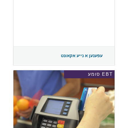
עפענען א נייע אקאונט
EBT סומע