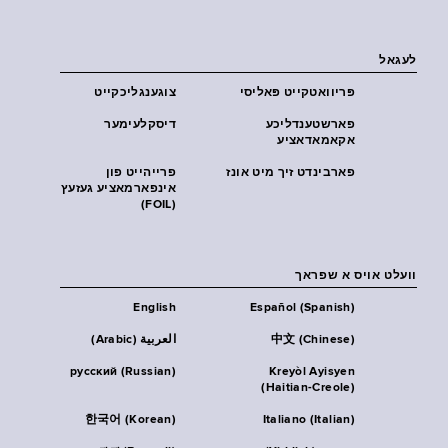
לעגאל
פּריוואטקייט פּאליסי
צוגענגליכקייט
פארשטענדליכע
דיסקלעימער
אקאמאדאציע
פארבינדט זיך מיט אונז
פרייהייט פון
אינפארמאציע געזעץ
(FOIL)
וועלט אויס א שפראך
English
Español (Spanish)
中文 (Chinese)
العربية (Arabic)
русский (Russian)
Kreyòl Ayisyen
(Haitian-Creole)
한국어 (Korean)
Italiano (Italian)