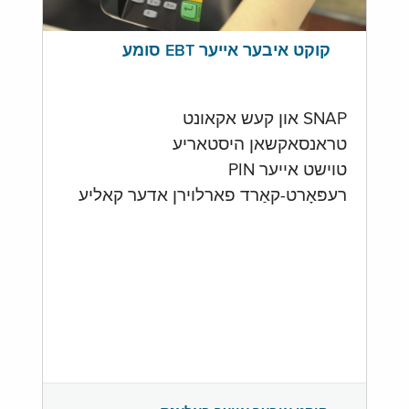
קוקט איבער אייער EBT סומע
SNAP און קעש אקאונט
טראנסאקשאן היסטאריע
טוישט אייער PIN
רעפּאָרט-קאַרד פארלוירן אדער קאליע