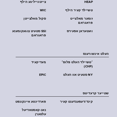
HEAP
צייטווייליגע הילף
טשיילד קעיר הילף
WIC
זומער מאלצייט
סקול מאלצייטן
פראגראם
וועטעראן אפעירס
SSI סטעיט צוגעקומענע
פראגראם
העלט אינשורענס
׳טשיילד העלט פּלוס׳
מעדיקעיד
(CHP)
NY סטעיט אוו העלט
EPIC
שטייער קרעדיטס
קינד/דעפענדענט קעיר
פארדינטע איינקונפט
נאנ-קאסטאדיעל
עלטערן