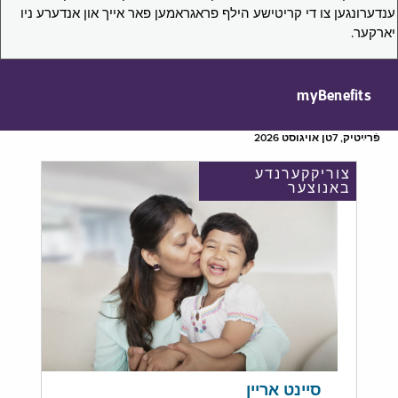
ענדערונגען צו די קריטישע הילף פראגראמען פאר אייך און אנדערע ניו
יארקער.
myBenefits
פֿרײַטיק, 7טן אויגוסט 2026
צוריקקערנדע
באנוצער
סיינט אריין