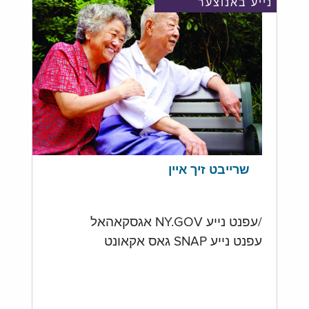
נייע באנוצער
שרייבט זיך איין
/עפנט נייע NY.GOV אגסקאהאל
עפנט נייע SNAP גאס אקאונט