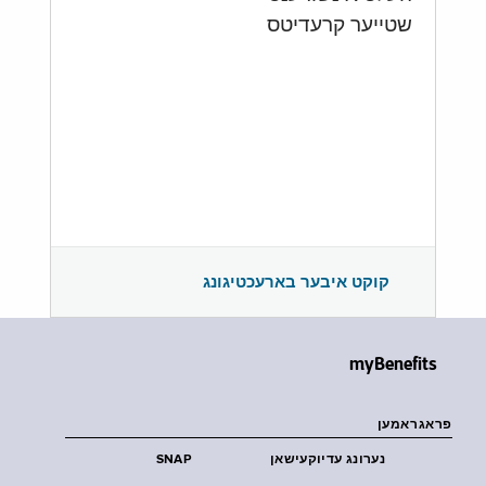
שטייער קרעדיטס
קוקט איבער בארעכטיגונג
myBenefits
פראגראמען
נערונג עדיוקעישאן
SNAP