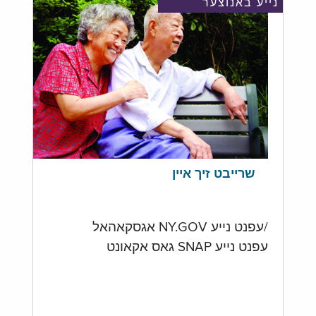
נייע באנוצער
שרייבט זיך איין
/עפנט נייע NY.GOV אגסקאהאל
עפנט נייע SNAP גאס אקאונט