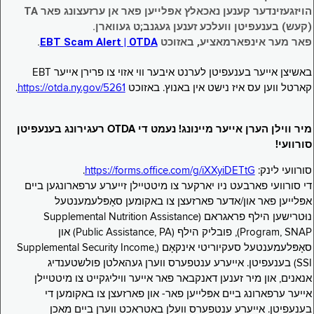
הויזגעזינדער קענען נאכאלץ אפּלייען פאר אן ערזעצונג פאר TA
(קעש) בענעפיטן וועלכע זענען געגנב;ט געווארן.
פאר מער אינפארמאציע, באזוכט
EBT Scam Alert | OTDA
.
באשיצן אייער בענעפיטן לערנט איבער ווי אזוי צו פרירן אייער EBT
קארטל ווען עס איז נישט אין באנוץ. באזוכט
https://otda.ny.gov/5261
.
מיר ווילן הערן אייער מיינונג! נעמט די OTDA רעגירונג בענעפיטן
סורוועי!
סורוועי לינק:
https://forms.office.com/g/iXXyiDETtG
.
די סורוועי פארבעט ניו יארקער צו מיטטיילן זייערע ערפארונגען ביים
אפּלייען פאר און/אדער פארזעצן צו באקומען סאָפּלעמענטעל
נוּטרישען הילף פראגראם (Supplemental Nutrition Assistance
Program, SNAP), פובליק הילף (Public Assistance, PA) און
סאָפּלעמענטעל סעקיוריטי אינקאָם (Supplemental Security Income,
SSI) בענעפיטן. אייערע ענטפערס ווערן געהאלטן פולשטענדיג
אנאנים, און מיר זענען דאנקבאר פאר אייער וויליגקייט צו מיטטיילן
אייער ערפארונג ביים אפּלייען פאר- און פארזעצן צו באקומען די
בענעפיטן. אייערע ענטפערס וועלן באטראכט ווערן ביים מאכן