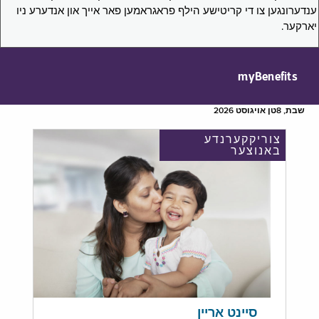
ענדערונגען צו די קריטישע הילף פראגראמען פאר אייך און אנדערע ניו
יארקער.
myBenefits
שבת, 8טן אויגוסט 2026
צוריקקערנדע
באנוצער
סיינט אריין