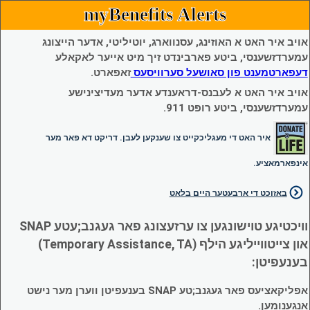
myBenefits Alerts
אויב איר האט א האוזינג, עסנווארג, יוטיליטי, אדער הייצונג
עמערדזשענסי, ביטע פארבינדט זיך מיט אייער לאקאלע
דעפארטמענט פון סאושעל סערוויסעס
זאפארט.
אויב איר האט א לעבנס-דראענדע אדער מעדיצינישע
עמערדזשענסי, ביטע רופט 911.
איר האט די מעגליכקייט צו שענקען לעבן. דריקט דא פאר מער
אינפארמאציע.
באזוכט די ארבעטער היים בלאט
וויכטיגע טוישונגען צו ערזעצונג פאר געגנב;עטע SNAP
און צייטווייליגע הילף (Temporary Assistance, TA)
בענעפיטן:
אפליקאציעס פאר געגנב;טע SNAP בענעפיטן ווערן מער נישט
אנגענומען.