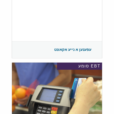
עפענען א נייע אקאונט
EBT סומע