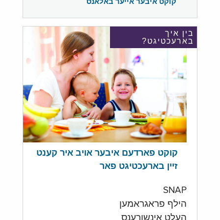
קוקט איבער אייער באלאנס
בין איך
בארעכטיגט?
קוקט פארדעם איבער אויב איר קענט
זיין בארעכטיגט פאר
SNAP
הילף פראגראמען
העלט אינשורענס