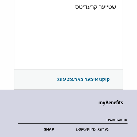
שטייער קרעדיטס
קוקט איבער בארעכטיגונג
myBenefits
פראגראמען
נערונג עדיוקעישאן
SNAP