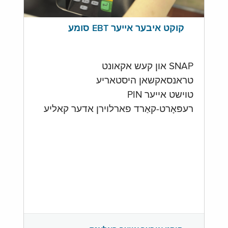
קוקט איבער אייער EBT סומע
SNAP און קעש אקאונט
טראנסאקשאן היסטאריע
טוישט אייער PIN
רעפּאָרט-קאַרד פארלוירן אדער קאליע