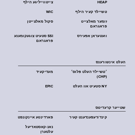
HEAP
צייטווייליגע הילף
טשיילד קעיר הילף
WIC
זומער מאלצייט
סקול מאלצייטן
פראגראם
וועטעראן אפעירס
SSI סטעיט צוגעקומענע
פראגראם
העלט אינשורענס
׳טשיילד העלט פּלוס׳
מעדיקעיד
(CHP)
NY סטעיט אוו העלט
EPIC
שטייער קרעדיטס
קינד/דעפענדענט קעיר
פארדינטע איינקונפט
נאנ-קאסטאדיעל
עלטערן