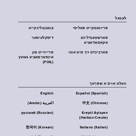
לעגאל
פּריוואטקייט פּאליסי
צוגענגליכקייט
פארשטענדליכע
דיסקלעימער
אקאמאדאציע
פארבינדט זיך מיט אונז
פרייהייט פון
אינפארמאציע געזעץ
(FOIL)
וועלט אויס א שפראך
English
Español (Spanish)
中文 (Chinese)
العربية (Arabic)
русский (Russian)
Kreyòl Ayisyen
(Haitian-Creole)
한국어 (Korean)
Italiano (Italian)