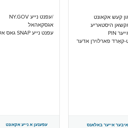
/עפנט נייע NY.GOV
אגסקאהאל
קשאן היסטאריע
עפנט נייע SNAP גאס אקאונט
ער PIN
ט-קאַרד פארלוירן אדער
עפענען א נייע אקאונט
איבער אייער באלאנס