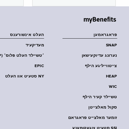
myBenefits
פראגראמען
העלט אינשורענס
SNAP
מעדיקעיד
נערונג עדיוקעישאן
׳טשיילד העלט פּלוס׳ (CHP)
צייטווייליגע הילף
EPIC
HEAP
NY סטעיט אוו העלט
WIC
טשיילד קעיר הילף
סקול מאלצייטן
זומער מאלצייט פראגראם
SSI סטעיט צוגעקומענע