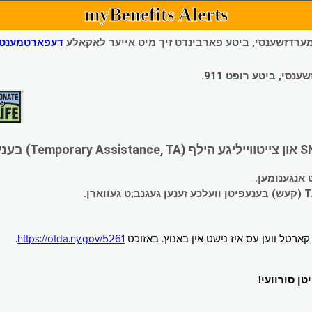
myBenefits Alerts
 עמערדזשענסי, ביטע פארבינדט זיך מיט אייער לאקאלע
דעפארטמענט פ
י, ביטע רופט 911.
.
https://otda.ny.gov/5261