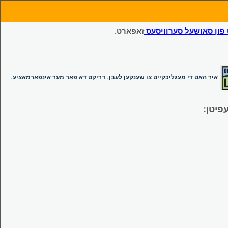
ון סאושעל סערוויסעס
זאפארט.
איר האט די מעגליכקייט צו שענקען לעבן. דריקט דא פאר מער אינפארמאציע.