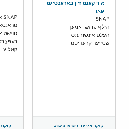
איר קענט זיין בארעכטיגט
פאר
SNAP און קעש אקאונט
SNAP
טראנסא
הילף פראגראמען
טוישט איי
העלט אינשורענס
רעפּאָר
שטייער קרעדיטס
קאליע
קוקט 
קוקט איבער בארעכטיגונג