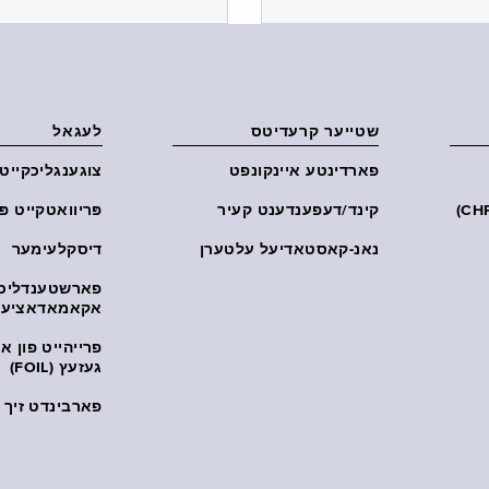
שטייער קרעדיטס
לעגאל
פארדינטע איינקונפט
צוגענגליכקייט
קינד/דעפענדענט קעיר
פּריוואטקייט פּ
נאנ-קאסטאדיעל עלטערן
דיסקלעימער
פארשטענדליכ
אקאמאדאציע
פרייהייט פון 
געזעץ (FOIL)
פארבינדט זיך מ