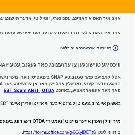
אויב איר האט א האוזינג, עסנווארג, יוטיליטי, אדער הייצונג
אויב איר האט א לעבנס-דראענדע אדער מעדיצינישע עמערדזשענס
באזוכט די ארבעטער היים בלאט
וויכטיגע טוישונגען צו ערזעצונג פאר געגנב;עטע SNAP און צייטווייליגע הילף (Temporary Assistance, TA) בענעפיטן:
אפליקאציעס פאר געגנב;טע SNAP בענעפיטן ווערן מער נישט אנגענומען.
הויזגעזינדער קענען נאכאלץ אפּלייען פאר אן ערזעצונג פאר TA (קעש) בענעפיטן וועלכע זענען געגנב;ט געווארן.
פאר מער אינפארמאציע, באזוכט
EBT Scam Alert | OTDA
.
באשיצן אייער בענעפיטן לערנט איבער ווי אזוי צו פרירן אייער EBT קארטל ווען עס איז נישט אין באנוץ. באזוכט
מיר ווילן הערן אייער מיינונג! נעמט די OTDA רעגירונג בענעפיטן סורוועי!
סורוועי לינק:
https://forms.office.com/g/iXXyiDETtG
.