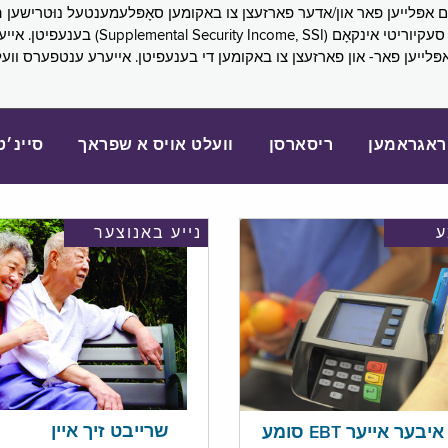
SNAP), פובליק הילף (lic Assistance, PA
אפּלייען פאר- און פארזעצן צו באקומען די בענעפיטן. אייערע ענטפערס ווע
ראגראמען
ריסארסן
וועלט אויס א שפראך
סיינ׳ט
נייע באנוצער
שרייבט זיך איין
בער אייער EBT סומע