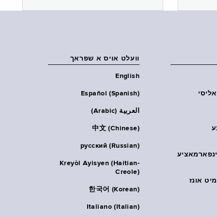
וועלט אויס א שפראך
English
אליסי
Español (Spanish)
العربية (Arabic)
ע
中文 (Chinese)
русский (Russian)
אינפארמאציע
Kreyòl Ayisyen (Haitian-
Creole)
יט אונז
한국어 (Korean)
Italiano (Italian)