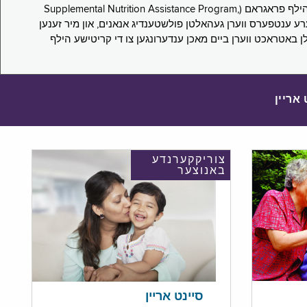
די סורוועי פארבעט ניו יארקער צו מיטטיילן זייערע ערפארונגען ביים אפּלייען פאר און/אדער פארזעצן צו באקומען סאָפּלעמענטעל נוּטרישען הילף פראגראם (Supplemental Nutrition Assistance Program,
Pub) און סאָפּלעמענטעל סעקיוריטי אינקאָם (Supplemental Security Income, SSI) בענעפיטן. אייערע ענטפערס ווערן געהאלטן פולשטענדיג אנאנים, און מיר זענען
לן באטראכט ווערן ביים מאכן ענדערונגען צו די קריטישע הילף
 אריין
צוריקקערנדע
באנוצער
סיינט אריין