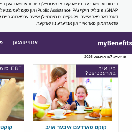
דאנקבאר פאר אייער וויליגקייט צו מיטטיילן אייער ערפארונג ביים 
פראגראמען פאר אייך און אנדערע ניו יארקער.
myBenefits
אנווייזונגען
פ
פֿרײַטיק, 7טן אויגוסט 2026
בין איך
EBT סומע
בארעכטיגט?
קוקט אי
קוקט פארדעם איבער אויב