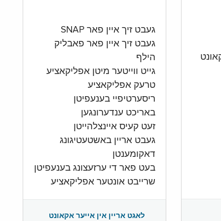
געבט זיך איין פאר SNAP
געבט זיך איין פאר פאבליק
הילף
גייט ווייטער מיטן אפליקאציע
טרעק אפליקאציע
ריסערטיפיי בענעפיטן
באריכט ענדערונגען
זעט קעיס איינצלהייטן
געבט אריין באשטעטיגונג
דאקומענטן
בעט פאר די ערזעצונג בענעפיטן
שרייבט אונטער אפליקאציע
לאגט אריין אין אייער אקאונט