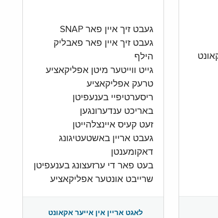
געבט זיך איין פאר SNAP
געבט זיך איין פאר פאבליק
הילף
גייט ווייטער מיטן אפליקאציע
טרעק אפליקאציע
ריסערטיפיי בענעפיטן
באריכט ענדערונגען
זעט קעיס איינצלהייטן
געבט אריין באשטעטיגונג
דאקומענטן
בעט פאר די ערזעצונג בענעפיטן
שרייבט אונטער אפליקאציע
לאגט אריין אין אייער אקאונט