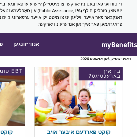
דאנקבאר פאר אייער וויליגקייט צו מיטטיילן אייער ערפארונג ביים 
פראגראמען פאר אייך און אנדערע ניו יארקער.
myBenefits
אנווייזונגען
פ
דאנערשטיק, 6טן אויגוסט 2026
בין איך
EBT סומע
בארעכטיגט?
קוקט אי
קוקט פארדעם איבער אויב