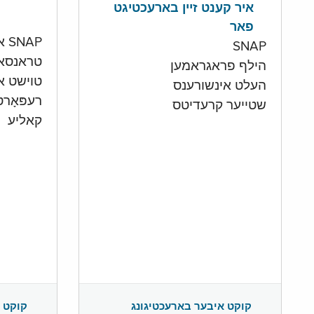
איר קענט זיין בארעכטיגט
פאר
SNAP און קעש אקאונט
SNAP
טראנסא
הילף פראגראמען
טוישט איי
העלט אינשורענס
רעפּאָר
שטייער קרעדיטס
קאליע
קוקט 
קוקט איבער בארעכטיגונג