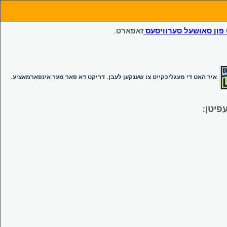
ון סאושעל סערוויסעס
זאפארט.
איר האט די מעגליכקייט צו שענקען לעבן. דריקט דא פאר מער אינפארמאציע.