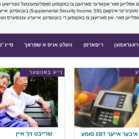
SNAP), פובליק הילף (lic Assistance, PA
אפּלייען פאר- און פארזעצן צו באקומען די בענעפיטן. אייערע ענטפערס ווע
ראגראמען
ריסארסן
וועלט אויס א שפראך
סיינ׳ט
נייע באנוצער
שרייבט זיך איין
בער אייער EBT סומע