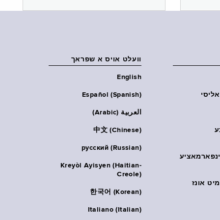
וועלט אויס א שפראך
English
אליסי
Español (Spanish)
العربية (Arabic)
ע
中文 (Chinese)
русский (Russian)
אינפארמאציע
Kreyòl Ayisyen (Haitian-
Creole)
יט אונז
한국어 (Korean)
Italiano (Italian)