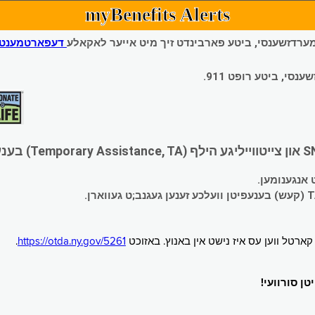
myBenefits Alerts
 עמערדזשענסי, ביטע פארבינדט זיך מיט אייער לאקאלע
דעפארטמענט פ
י, ביטע רופט 911.
.
https://otda.ny.gov/5261