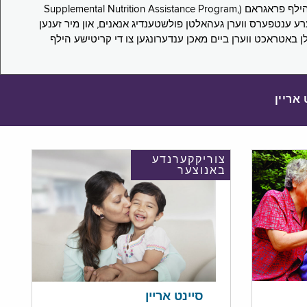
די סורוועי פארבעט ניו יארקער צו מיטטיילן זייערע ערפארונגען ביים אפּלייען פאר און/אדער פארזעצן צו באקומען סאָפּלעמענטעל נוּטרישען הילף פראגראם (Supplemental Nutrition Assistance Program,
Pub) און סאָפּלעמענטעל סעקיוריטי אינקאָם (Supplemental Security Income, SSI) בענעפיטן. אייערע ענטפערס ווערן געהאלטן פולשטענדיג אנאנים, און מיר זענען
לן באטראכט ווערן ביים מאכן ענדערונגען צו די קריטישע הילף
 אריין
צוריקקערנדע
באנוצער
סיינט אריין