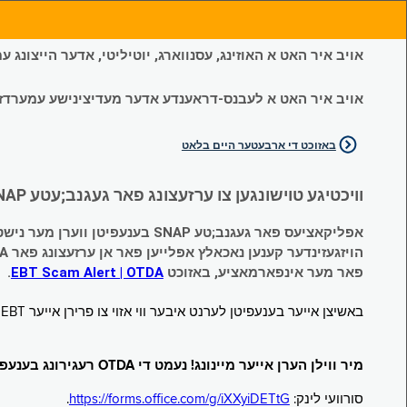
אויב איר האט א האוזינג, עסנווארג, יוטיליטי, אדער הייצונג
אויב איר האט א לעבנס-דראענדע אדער מעדיצינישע עמערדזשענס
באזוכט די ארבעטער היים בלאט
וויכטיגע טוישונגען צו ערזעצונג פאר געגנב;עטע SNAP און צייטווייליגע הילף (Temporary Assistance, TA) בענעפיטן:
אפליקאציעס פאר געגנב;טע SNAP בענעפיטן ווערן מער נישט אנגענומען.
הויזגעזינדער קענען נאכאלץ אפּלייען פאר אן ערזעצונג פאר TA (קעש) בענעפיטן וועלכע זענען געגנב;ט געווארן.
פאר מער אינפארמאציע, באזוכט
EBT Scam Alert | OTDA
.
באשיצן אייער בענעפיטן לערנט איבער ווי אזוי צו פרירן אייער EBT קארטל ווען עס איז נישט אין באנוץ. באזוכט
מיר ווילן הערן אייער מיינונג! נעמט די OTDA רעגירונג בענעפיטן סורוועי!
סורוועי לינק:
https://forms.office.com/g/iXXyiDETtG
.