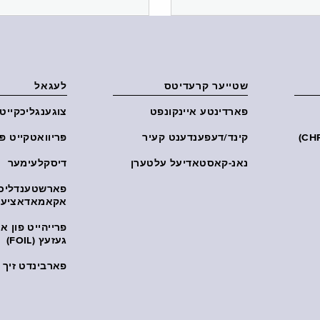
שטייער קרעדיטס
לעגאל
פארדינטע איינקונפט
צוגענגליכקייט
קינד/דעפענדענט קעיר
פּריוואטקייט פּ
נאנ-קאסטאדיעל עלטערן
דיסקלעימער
פארשטענדליכ
אקאמאדאציע
פרייהייט פון 
געזעץ (FOIL)
פארבינדט זיך מ