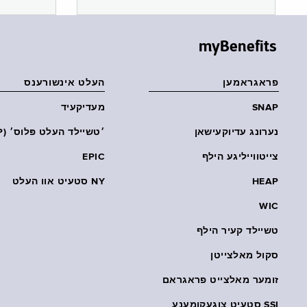
myBenefits
פראגראמען
העלט אינשורענס
SNAP
מעדיקעיד
נערונג עדיוקעישאן
׳טשיילד העלט פּלוס׳ (CHP)
צייטווייליגע הילף
EPIC
HEAP
NY סטעיט אוו העלט
WIC
טשיילד קעיר הילף
סקול מאלצייטן
זומער מאלצייט פראגראם
SSI סטעיט צוגעקומענע