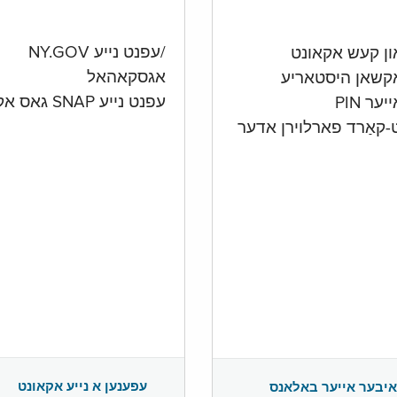
/עפנט נייע NY.GOV
אגסקאהאל
קשאן היסטאריע
עפנט נייע SNAP גאס אקאונט
ער PIN
ט-קאַרד פארלוירן אדער
עפענען א נייע אקאונט
איבער אייער באלאנס