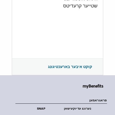
שטייער קרעדיטס
קוקט איבער בארעכטיגונג
myBenefits
פראגראמען
נערונג עדיוקעישאן
SNAP