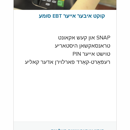
קוקט איבער אייער EBT סומע
SNAP און קעש אקאונט
טראנסאקשאן היסטאריע
טוישט אייער PIN
רעפּאָרט-קאַרד פארלוירן אדער קאליע