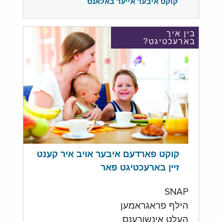
קוקט איבער אייער באלאנס
בין איך
בארעכטיגט?
קוקט פארדעם איבער אויב איר קענט
זיין בארעכטיגט פאר
SNAP
הילף פראגראמען
העלט אינשורענס