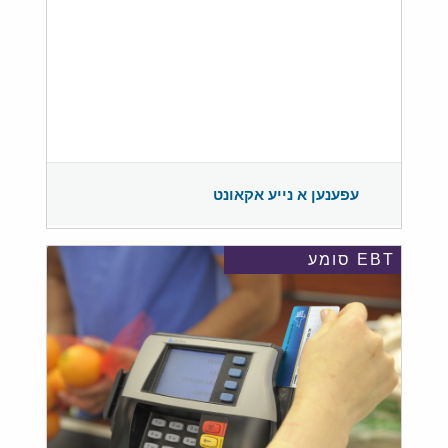
עפענען א נייע אקאונט
EBT סומע