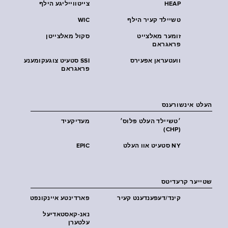
HEAP
צייטווייליגע הילף
טשיילד קעיר הילף
WIC
זומער מאלצייט
סקול מאלצייטן
פראגראם
וועטעראן אפעירס
SSI סטעיט צוגעקומענע
פראגראם
העלט אינשורענס
׳טשיילד העלט פּלוס׳
מעדיקעיד
(CHP)
NY סטעיט אוו העלט
EPIC
שטייער קרעדיטס
קינד/דעפענדענט קעיר
פארדינטע איינקונפט
נאנ-קאסטאדיעל
עלטערן