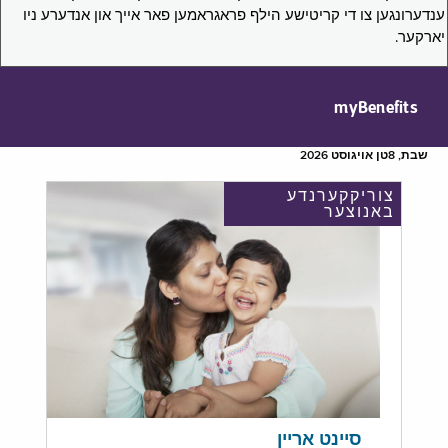
ענדערונגען צו די קריטישע הילף פראגראמען פאר אייך און אנדערע ניו
יארקער.
myBenefits
שבת, 8טן אויגוסט 2026
צוריקקערנדע
באנוצער
סיינט אריין