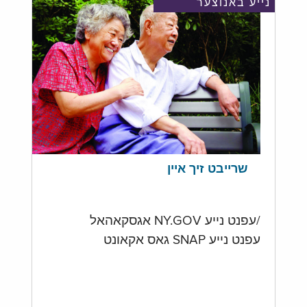
נייע באנוצער
שרייבט זיך איין
/עפנט נייע NY.GOV אגסקאהאל
עפנט נייע SNAP גאס אקאונט