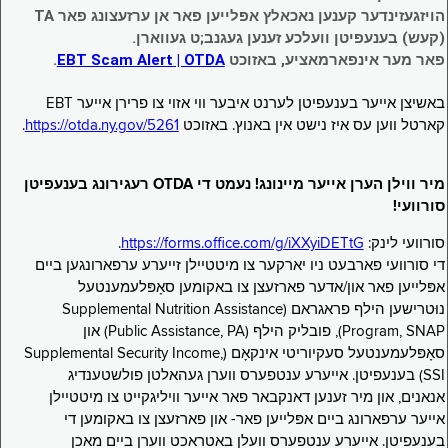
הויזגעזינדער קענען נאכאלץ אפּלייען פאר אן ערזעצונג פאר TA
(קעש) בענעפיטן וועלכע זענען געגנב;ט געווארן.
פאר מער אינפארמאציע, באזוכט
EBT Scam Alert | OTDA
.
באשיצן אייער בענעפיטן לערנט איבער ווי אזוי צו פרירן אייער EBT
קארטל ווען עס איז נישט אין באנוץ. באזוכט
https://otda.ny.gov/5261
.
מיר ווילן הערן אייער מיינונג! נעמט די OTDA רעגירונג בענעפיטן
סורוועי!
סורוועי לינק:
https://forms.office.com/g/iXXyiDETtG
.
די סורוועי פארבעט ניו יארקער צו מיטטיילן זייערע ערפארונגען ביים
אפּלייען פאר און/אדער פארזעצן צו באקומען סאָפּלעמענטעל
נוּטרישען הילף פראגראם (Supplemental Nutrition Assistance
Program, SNAP), פובליק הילף (Public Assistance, PA) און
סאָפּלעמענטעל סעקיוריטי אינקאָם (Supplemental Security Income,
SSI) בענעפיטן. אייערע ענטפערס ווערן געהאלטן פולשטענדיג
אנאנים, און מיר זענען דאנקבאר פאר אייער וויליגקייט צו מיטטיילן
אייער ערפארונג ביים אפּלייען פאר- און פארזעצן צו באקומען די
בענעפיטן. אייערע ענטפערס וועלן באטראכט ווערן ביים מאכן