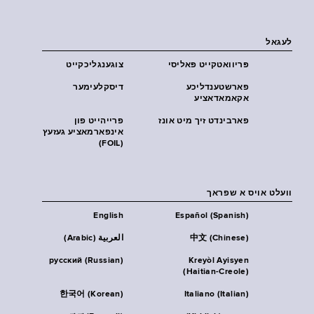
לעגאל
פּריוואטקייט פּאליסי
צוגענגליכקייט
פארשטענדליכע
דיסקלעימער
אקאמאדאציע
פארבינדט זיך מיט אונז
פרייהייט פון
אינפארמאציע געזעץ
(FOIL)
וועלט אויס א שפראך
English
Español (Spanish)
中文 (Chinese)
العربية (Arabic)
русский (Russian)
Kreyòl Ayisyen
(Haitian-Creole)
한국어 (Korean)
Italiano (Italian)