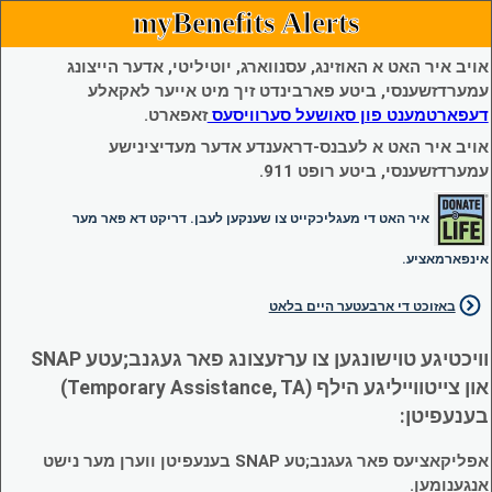
myBenefits Alerts
אויב איר האט א האוזינג, עסנווארג, יוטיליטי, אדער הייצונג
עמערדזשענסי, ביטע פארבינדט זיך מיט אייער לאקאלע
דעפארטמענט פון סאושעל סערוויסעס
זאפארט.
אויב איר האט א לעבנס-דראענדע אדער מעדיצינישע
עמערדזשענסי, ביטע רופט 911.
איר האט די מעגליכקייט צו שענקען לעבן. דריקט דא פאר מער
אינפארמאציע.
באזוכט די ארבעטער היים בלאט
וויכטיגע טוישונגען צו ערזעצונג פאר געגנב;עטע SNAP
און צייטווייליגע הילף (Temporary Assistance, TA)
בענעפיטן:
אפליקאציעס פאר געגנב;טע SNAP בענעפיטן ווערן מער נישט
אנגענומען.