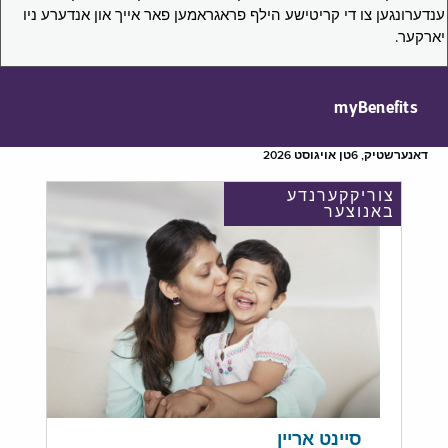
ענדערונגען צו די קריטישע הילף פראגראמען פאר אייך און אנדערע ניו
יארקער.
myBenefits
דאנערשטיק, 6טן אויגוסט 2026
צוריקקערנדע
באנוצער
סיינט אריין