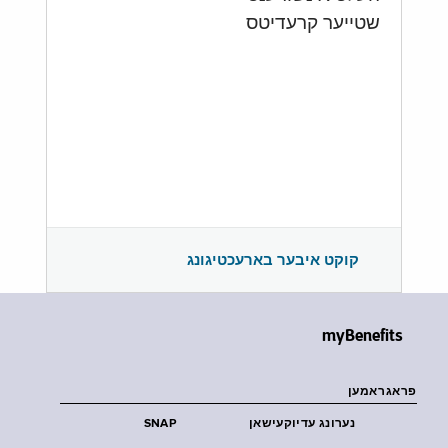
שטייער קרעדיטס
קוקט איבער בארעכטיגונג
myBenefits
פראגראמען
נערונג עדיוקעישאן
SNAP