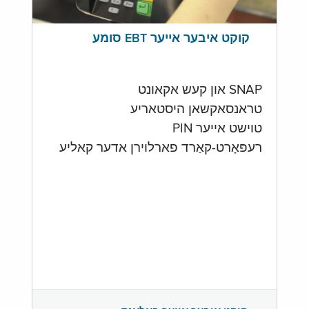
קוקט איבער אייער EBT סומע
SNAP און קעש אקאונט
טראנסאקשאן היסטאריע
טוישט אייער PIN
רעפּאָרט-קאַרד פארלוירן אדער קאליע