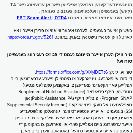
הויזגעזינדער קענען נאכאלץ אפּלייען פאר אן ערזעצונג פאר TA
(קעש) בענעפיטן וועלכע זענען געגנב;ט געווארן.
פאר מער אינפארמאציע, באזוכט
EBT Scam Alert | OTDA
.
באשיצן אייער בענעפיטן לערנט איבער ווי אזוי צו פרירן אייער EBT
קארטל ווען עס איז נישט אין באנוץ. באזוכט
https://otda.ny.gov/5261
.
מיר ווילן הערן אייער מיינונג! נעמט די OTDA רעגירונג בענעפיטן
סורוועי!
סורוועי לינק:
https://forms.office.com/g/iXXyiDETtG
.
די סורוועי פארבעט ניו יארקער צו מיטטיילן זייערע ערפארונגען ביים
אפּלייען פאר און/אדער פארזעצן צו באקומען סאָפּלעמענטעל
נוּטרישען הילף פראגראם (Supplemental Nutrition Assistance
Program, SNAP), פובליק הילף (Public Assistance, PA) און
סאָפּלעמענטעל סעקיוריטי אינקאָם (Supplemental Security Income,
SSI) בענעפיטן. אייערע ענטפערס ווערן געהאלטן פולשטענדיג
אנאנים, און מיר זענען דאנקבאר פאר אייער וויליגקייט צו מיטטיילן
אייער ערפארונג ביים אפּלייען פאר- און פארזעצן צו באקומען די
בענעפיטן. אייערע ענטפערס וועלן באטראכט ווערן ביים מאכן