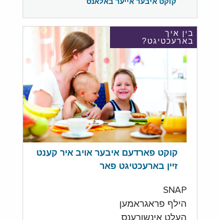
קוקט איבער אייער באלאנס
בין איך
בארעכטיגט?
קוקט פארדעם איבער אויב איר קענט
זיין בארעכטיגט פאר
SNAP
הילף פראגראמען
העלט אינשורענס