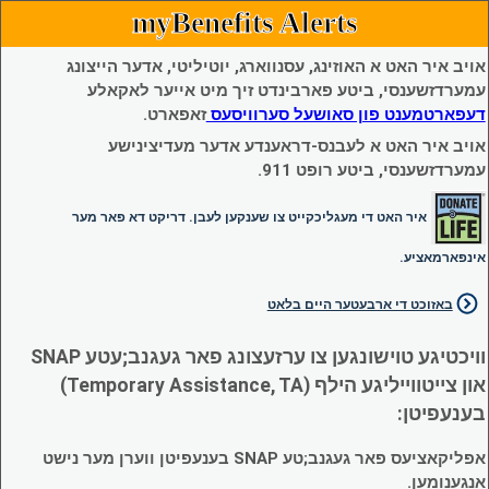
myBenefits Alerts
אויב איר האט א האוזינג, עסנווארג, יוטיליטי, אדער הייצונג
עמערדזשענסי, ביטע פארבינדט זיך מיט אייער לאקאלע
דעפארטמענט פון סאושעל סערוויסעס
זאפארט.
אויב איר האט א לעבנס-דראענדע אדער מעדיצינישע
עמערדזשענסי, ביטע רופט 911.
איר האט די מעגליכקייט צו שענקען לעבן. דריקט דא פאר מער
אינפארמאציע.
באזוכט די ארבעטער היים בלאט
וויכטיגע טוישונגען צו ערזעצונג פאר געגנב;עטע SNAP
און צייטווייליגע הילף (Temporary Assistance, TA)
בענעפיטן:
אפליקאציעס פאר געגנב;טע SNAP בענעפיטן ווערן מער נישט
אנגענומען.