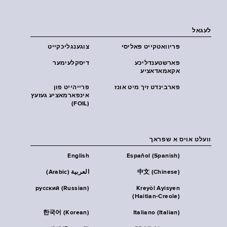
לעגאל
פּריוואטקייט פּאליסי
צוגענגליכקייט
פארשטענדליכע
דיסקלעימער
אקאמאדאציע
פארבינדט זיך מיט אונז
פרייהייט פון
אינפארמאציע געזעץ
(FOIL)
וועלט אויס א שפראך
English
Español (Spanish)
中文 (Chinese)
العربية (Arabic)
русский (Russian)
Kreyòl Ayisyen
(Haitian-Creole)
한국어 (Korean)
Italiano (Italian)