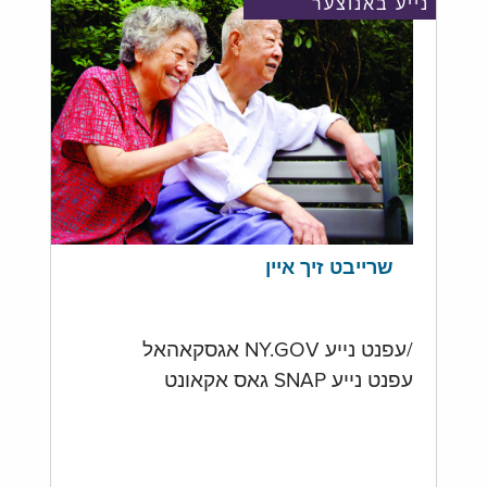
נייע באנוצער
שרייבט זיך איין
/עפנט נייע NY.GOV אגסקאהאל
עפנט נייע SNAP גאס אקאונט