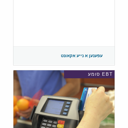
עפענען א נייע אקאונט
EBT סומע