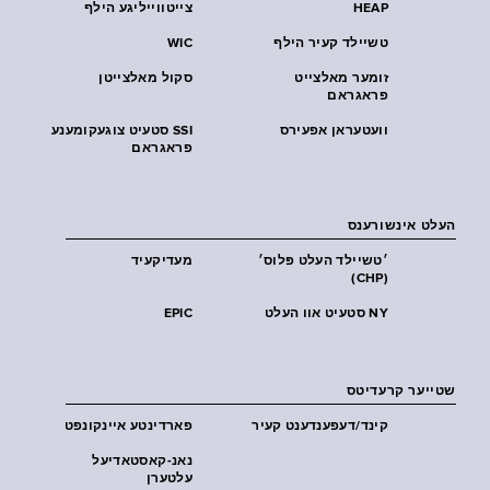
HEAP
צייטווייליגע הילף
טשיילד קעיר הילף
WIC
זומער מאלצייט
סקול מאלצייטן
פראגראם
וועטעראן אפעירס
SSI סטעיט צוגעקומענע
פראגראם
העלט אינשורענס
׳טשיילד העלט פּלוס׳
מעדיקעיד
(CHP)
NY סטעיט אוו העלט
EPIC
שטייער קרעדיטס
קינד/דעפענדענט קעיר
פארדינטע איינקונפט
נאנ-קאסטאדיעל
עלטערן