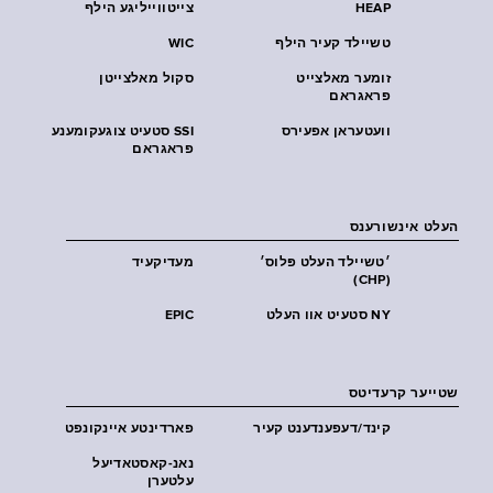
HEAP
צייטווייליגע הילף
טשיילד קעיר הילף
WIC
זומער מאלצייט
סקול מאלצייטן
פראגראם
וועטעראן אפעירס
SSI סטעיט צוגעקומענע
פראגראם
העלט אינשורענס
׳טשיילד העלט פּלוס׳
מעדיקעיד
(CHP)
NY סטעיט אוו העלט
EPIC
שטייער קרעדיטס
קינד/דעפענדענט קעיר
פארדינטע איינקונפט
נאנ-קאסטאדיעל
עלטערן