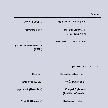
לעגאל
פּריוואטקייט פּאליסי
צוגענגליכקייט
פארשטענדליכע
דיסקלעימער
אקאמאדאציע
פארבינדט זיך מיט אונז
פרייהייט פון
אינפארמאציע געזעץ
(FOIL)
וועלט אויס א שפראך
English
Español (Spanish)
中文 (Chinese)
العربية (Arabic)
русский (Russian)
Kreyòl Ayisyen
(Haitian-Creole)
한국어 (Korean)
Italiano (Italian)