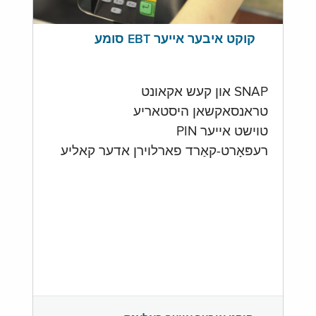
קוקט איבער אייער EBT סומע
SNAP און קעש אקאונט
טראנסאקשאן היסטאריע
טוישט אייער PIN
רעפּאָרט-קאַרד פארלוירן אדער קאליע