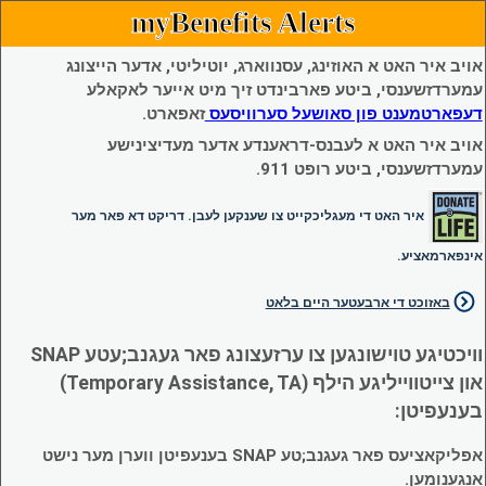
myBenefits Alerts
אויב איר האט א האוזינג, עסנווארג, יוטיליטי, אדער הייצונג
עמערדזשענסי, ביטע פארבינדט זיך מיט אייער לאקאלע
דעפארטמענט פון סאושעל סערוויסעס
זאפארט.
אויב איר האט א לעבנס-דראענדע אדער מעדיצינישע
עמערדזשענסי, ביטע רופט 911.
איר האט די מעגליכקייט צו שענקען לעבן. דריקט דא פאר מער
אינפארמאציע.
באזוכט די ארבעטער היים בלאט
וויכטיגע טוישונגען צו ערזעצונג פאר געגנב;עטע SNAP
און צייטווייליגע הילף (Temporary Assistance, TA)
בענעפיטן:
אפליקאציעס פאר געגנב;טע SNAP בענעפיטן ווערן מער נישט
אנגענומען.