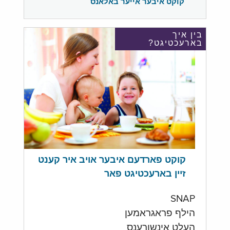
קוקט איבער אייער באלאנס
בין איך
בארעכטיגט?
קוקט פארדעם איבער אויב איר קענט
זיין בארעכטיגט פאר
SNAP
הילף פראגראמען
העלט אינשורענס