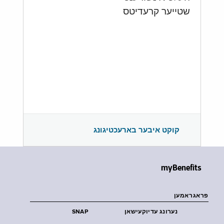
שטייער קרעדיטס
קוקט איבער בארעכטיגונג
myBenefits
פראגראמען
נערונג עדיוקעישאן
SNAP