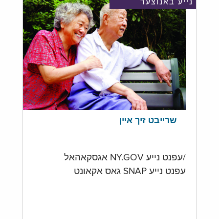
נייע באנוצער
שרייבט זיך איין
/עפנט נייע NY.GOV אגסקאהאל
עפנט נייע SNAP גאס אקאונט