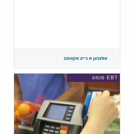
עפענען א נייע אקאונט
EBT סומע