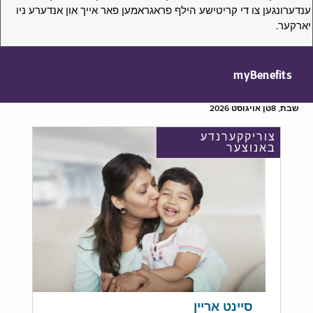
ענדערונגען צו די קריטישע הילף פראגראמען פאר אייך און אנדערע ניו
יארקער.
myBenefits
שבת, 8טן אויגוסט 2026
צוריקקערנדע
באנוצער
סיינט אריין