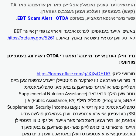
הויזגעזינדער קענען נאכאלץ אפּלייען פאר אן ערזעצונג פאר TA
(קעש) בענעפיטן וועלכע זענען געגנב;ט געווארן.
פאר מער אינפארמאציע, באזוכט
EBT Scam Alert | OTDA
.
באשיצן אייער בענעפיטן לערנט איבער ווי אזוי צו פרירן אייער EBT
קארטל ווען עס איז נישט אין באנוץ. באזוכט
https://otda.ny.gov/5261
.
מיר ווילן הערן אייער מיינונג! נעמט די OTDA רעגירונג בענעפיטן
סורוועי!
סורוועי לינק:
https://forms.office.com/g/iXXyiDETtG
.
די סורוועי פארבעט ניו יארקער צו מיטטיילן זייערע ערפארונגען ביים
אפּלייען פאר און/אדער פארזעצן צו באקומען סאָפּלעמענטעל
נוּטרישען הילף פראגראם (Supplemental Nutrition Assistance
Program, SNAP), פובליק הילף (Public Assistance, PA) און
סאָפּלעמענטעל סעקיוריטי אינקאָם (Supplemental Security Income,
SSI) בענעפיטן. אייערע ענטפערס ווערן געהאלטן פולשטענדיג
אנאנים, און מיר זענען דאנקבאר פאר אייער וויליגקייט צו מיטטיילן
אייער ערפארונג ביים אפּלייען פאר- און פארזעצן צו באקומען די
בענעפיטן. אייערע ענטפערס וועלן באטראכט ווערן ביים מאכן