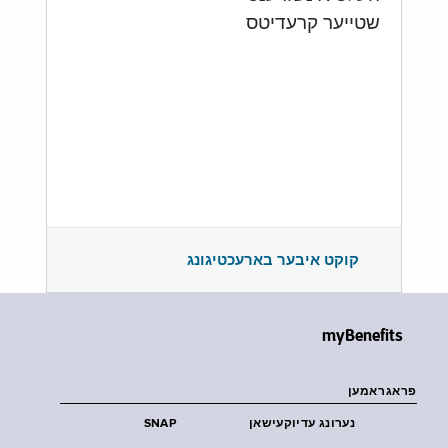
שטייער קרעדיטס
קוקט איבער בארעכטיגונג
myBenefits
פראגראמען
נערונג עדיוקעישאן
SNAP