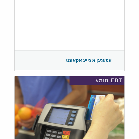
עפענען א נייע אקאונט
EBT סומע