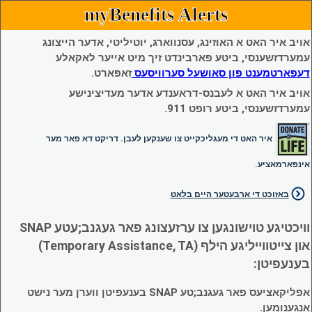
myBenefits Alerts
אויב איר האט א האוזינג, עסנווארג, יוטיליטי, אדער הייצונג
עמערדזשענסי, ביטע פארבינדט זיך מיט אייער לאקאלע
דעפארטמענט פון סאושעל סערוויסעס
זאפארט.
אויב איר האט א לעבנס-דראענדע אדער מעדיצינישע
עמערדזשענסי, ביטע רופט 911.
איר האט די מעגליכקייט צו שענקען לעבן. דריקט דא פאר מער
אינפארמאציע.
באזוכט די ארבעטער היים בלאט
וויכטיגע טוישונגען צו ערזעצונג פאר געגנב;עטע SNAP
און צייטווייליגע הילף (Temporary Assistance, TA)
בענעפיטן:
אפליקאציעס פאר געגנב;טע SNAP בענעפיטן ווערן מער נישט
אנגענומען.