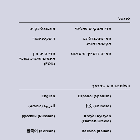
לעגאל
פּריוואטקייט פּאליסי
צוגענגליכקייט
פארשטענדליכע
דיסקלעימער
אקאמאדאציע
פארבינדט זיך מיט אונז
פרייהייט פון
אינפארמאציע געזעץ
(FOIL)
וועלט אויס א שפראך
English
Español (Spanish)
中文 (Chinese)
العربية (Arabic)
русский (Russian)
Kreyòl Ayisyen
(Haitian-Creole)
한국어 (Korean)
Italiano (Italian)