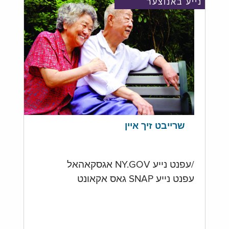
נייע באנוצער
שרייבט זיך איין
/עפנט נייע NY.GOV אגסקאהאל
עפנט נייע SNAP גאס אקאונט