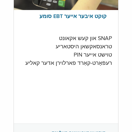
קוקט איבער אייער EBT סומע
SNAP און קעש אקאונט
טראנסאקשאן היסטאריע
טוישט אייער PIN
רעפּאָרט-קאַרד פארלוירן אדער קאליע