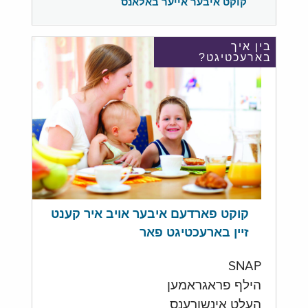
קוקט איבער אייער באלאנס
בין איך
בארעכטיגט?
קוקט פארדעם איבער אויב איר קענט
זיין בארעכטיגט פאר
SNAP
הילף פראגראמען
העלט אינשורענס