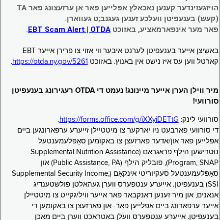
הויזגעזינדער קענען נאכאלץ אפּלייען פאר אן ערזעצונג פאר TA
(קעש) בענעפיטן וועלכע זענען געגנב;ט געווארן.
פאר מער אינפארמאציע, באזוכט
EBT Scam Alert | OTDA
.
באשיצן אייער בענעפיטן לערנט איבער ווי אזוי צו פרירן אייער EBT
קארטל ווען עס איז נישט אין באנוץ. באזוכט
https://otda.ny.gov/5261
.
מיר ווילן הערן אייער מיינונג! נעמט די OTDA רעגירונג בענעפיטן
סורוועי!
סורוועי לינק:
https://forms.office.com/g/iXXyiDETtG
.
די סורוועי פארבעט ניו יארקער צו מיטטיילן זייערע ערפארונגען ביים
אפּלייען פאר און/אדער פארזעצן צו באקומען סאָפּלעמענטעל
נוּטרישען הילף פראגראם (Supplemental Nutrition Assistance
Program, SNAP), פובליק הילף (Public Assistance, PA) און
סאָפּלעמענטעל סעקיוריטי אינקאָם (Supplemental Security Income,
SSI) בענעפיטן. אייערע ענטפערס ווערן געהאלטן פולשטענדיג
אנאנים, און מיר זענען דאנקבאר פאר אייער וויליגקייט צו מיטטיילן
אייער ערפארונג ביים אפּלייען פאר- און פארזעצן צו באקומען די
בענעפיטן. אייערע ענטפערס וועלן באטראכט ווערן ביים מאכן