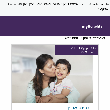
ענדערונגען צו די קריטישע הילף פראגראמען פאר אייך און אנדערע ניו
יארקער.
myBenefits
דאנערשטיק, 6טן אויגוסט 2026
צוריקקערנדע
באנוצער
סיינט אריין