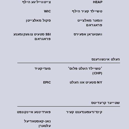
HEAP
צייטווייליגע הילף
טשיילד קעיר הילף
WIC
זומער מאלצייט
סקול מאלצייטן
פראגראם
וועטעראן אפעירס
SSI סטעיט צוגעקומענע
פראגראם
העלט אינשורענס
׳טשיילד העלט פּלוס׳
מעדיקעיד
(CHP)
NY סטעיט אוו העלט
EPIC
שטייער קרעדיטס
קינד/דעפענדענט קעיר
פארדינטע איינקונפט
נאנ-קאסטאדיעל
עלטערן