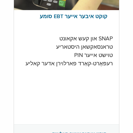
קוקט איבער אייער EBT סומע
SNAP און קעש אקאונט
טראנסאקשאן היסטאריע
טוישט אייער PIN
רעפּאָרט-קאַרד פארלוירן אדער קאליע