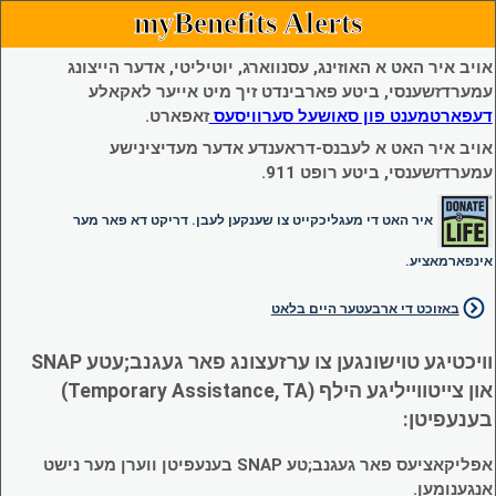
myBenefits Alerts
אויב איר האט א האוזינג, עסנווארג, יוטיליטי, אדער הייצונג
עמערדזשענסי, ביטע פארבינדט זיך מיט אייער לאקאלע
דעפארטמענט פון סאושעל סערוויסעס
זאפארט.
אויב איר האט א לעבנס-דראענדע אדער מעדיצינישע
עמערדזשענסי, ביטע רופט 911.
איר האט די מעגליכקייט צו שענקען לעבן. דריקט דא פאר מער
אינפארמאציע.
באזוכט די ארבעטער היים בלאט
וויכטיגע טוישונגען צו ערזעצונג פאר געגנב;עטע SNAP
און צייטווייליגע הילף (Temporary Assistance, TA)
בענעפיטן:
אפליקאציעס פאר געגנב;טע SNAP בענעפיטן ווערן מער נישט
אנגענומען.