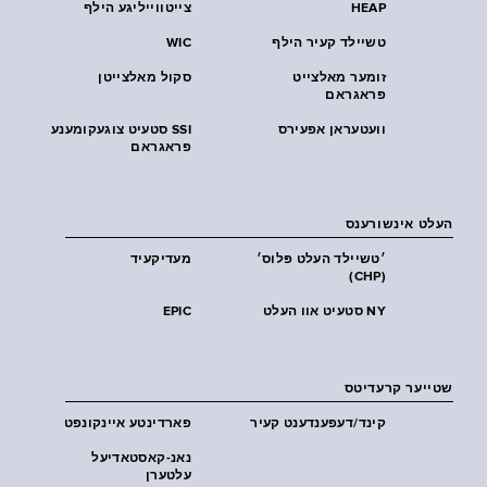
HEAP
צייטווייליגע הילף
טשיילד קעיר הילף
WIC
זומער מאלצייט
סקול מאלצייטן
פראגראם
וועטעראן אפעירס
SSI סטעיט צוגעקומענע
פראגראם
העלט אינשורענס
׳טשיילד העלט פּלוס׳
מעדיקעיד
(CHP)
NY סטעיט אוו העלט
EPIC
שטייער קרעדיטס
קינד/דעפענדענט קעיר
פארדינטע איינקונפט
נאנ-קאסטאדיעל
עלטערן