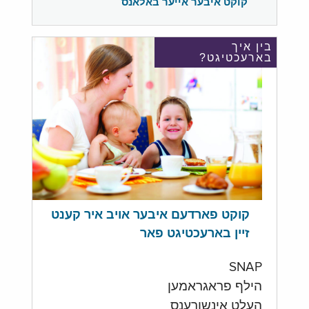
קוקט איבער אייער באלאנס
בין איך
בארעכטיגט?
קוקט פארדעם איבער אויב איר קענט
זיין בארעכטיגט פאר
SNAP
הילף פראגראמען
העלט אינשורענס