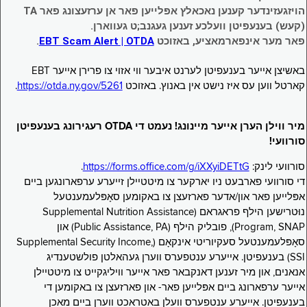
הויזגעזינדער קענען נאכאלץ אפּלייען פאר אן ערזעצונג פאר TA
(קעש) בענעפיטן וועלכע זענען געגנב;ט געווארן.
פאר מער אינפארמאציע, באזוכט
EBT Scam Alert | OTDA
.
באשיצן אייער בענעפיטן לערנט איבער ווי אזוי צו פרירן אייער EBT
קארטל ווען עס איז נישט אין באנוץ. באזוכט
https://otda.ny.gov/5261
.
מיר ווילן הערן אייער מיינונג! נעמט די OTDA רעגירונג בענעפיטן
סורוועי!
סורוועי לינק:
https://forms.office.com/g/iXXyiDETtG
.
די סורוועי פארבעט ניו יארקער צו מיטטיילן זייערע ערפארונגען ביים
אפּלייען פאר און/אדער פארזעצן צו באקומען סאָפּלעמענטעל
נוּטרישען הילף פראגראם (Supplemental Nutrition Assistance
Program, SNAP), פובליק הילף (Public Assistance, PA) און
סאָפּלעמענטעל סעקיוריטי אינקאָם (Supplemental Security Income,
SSI) בענעפיטן. אייערע ענטפערס ווערן געהאלטן פולשטענדיג
אנאנים, און מיר זענען דאנקבאר פאר אייער וויליגקייט צו מיטטיילן
אייער ערפארונג ביים אפּלייען פאר- און פארזעצן צו באקומען די
בענעפיטן. אייערע ענטפערס וועלן באטראכט ווערן ביים מאכן