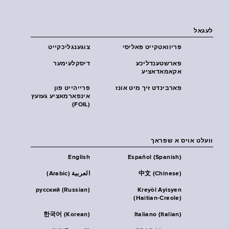
לעגאל
פּריוואטקייט פּאליסי
צוגענגליכקייט
פארשטענדליכע
דיסקלעימער
אקאמאדאציע
פארבינדט זיך מיט אונז
פרייהייט פון
אינפארמאציע געזעץ
(FOIL)
וועלט אויס א שפראך
English
Español (Spanish)
中文 (Chinese)
العربية (Arabic)
русский (Russian)
Kreyòl Ayisyen
(Haitian-Creole)
한국어 (Korean)
Italiano (Italian)