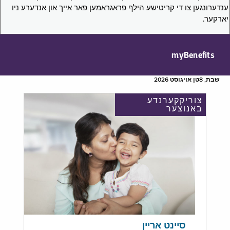
ענדערונגען צו די קריטישע הילף פראגראמען פאר אייך און אנדערע ניו
יארקער.
myBenefits
שבת, 8טן אויגוסט 2026
צוריקקערנדע
באנוצער
סיינט אריין