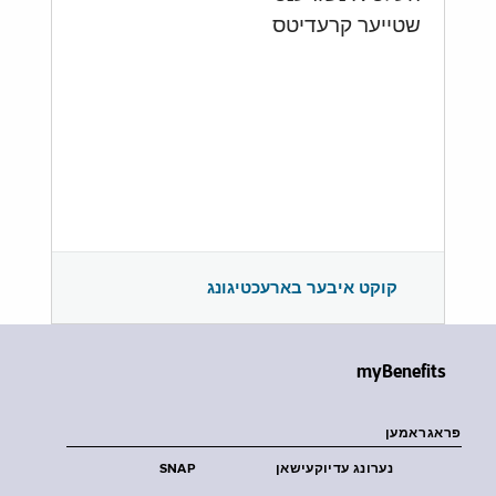
שטייער קרעדיטס
קוקט איבער בארעכטיגונג
myBenefits
פראגראמען
נערונג עדיוקעישאן
SNAP