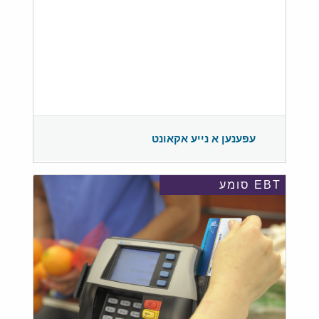
עפענען א נייע אקאונט
EBT סומע