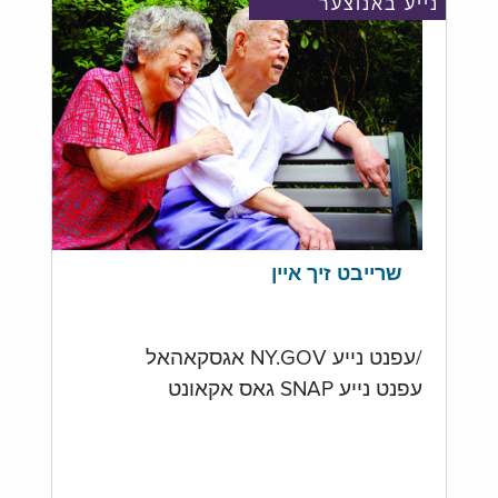
נייע באנוצער
שרייבט זיך איין
/עפנט נייע NY.GOV אגסקאהאל
עפנט נייע SNAP גאס אקאונט