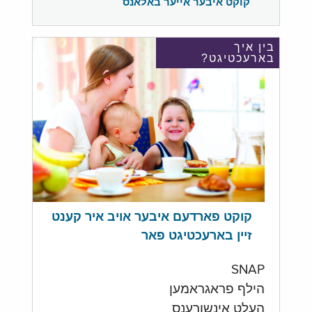
קוקט איבער אייער באלאנס
בין איך
בארעכטיגט?
קוקט פארדעם איבער אויב איר קענט
זיין בארעכטיגט פאר
SNAP
הילף פראגראמען
העלט אינשורענס