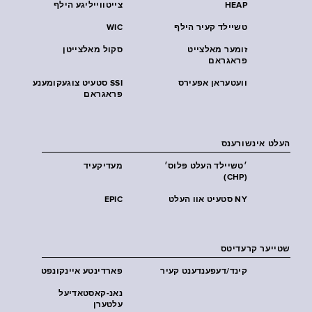
HEAP
צייטווייליגע הילף
טשיילד קעיר הילף
WIC
זומער מאלצייט
סקול מאלצייטן
פראגראם
וועטעראן אפעירס
SSI סטעיט צוגעקומענע
פראגראם
העלט אינשורענס
׳טשיילד העלט פּלוס׳
מעדיקעיד
(CHP)
NY סטעיט אוו העלט
EPIC
שטייער קרעדיטס
קינד/דעפענדענט קעיר
פארדינטע איינקונפט
נאנ-קאסטאדיעל
עלטערן