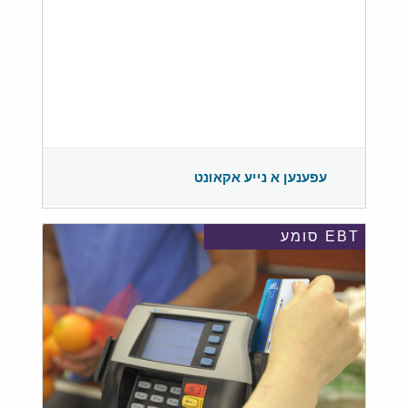
עפענען א נייע אקאונט
EBT סומע