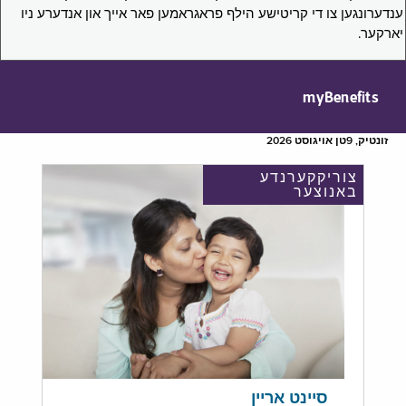
ענדערונגען צו די קריטישע הילף פראגראמען פאר אייך און אנדערע ניו
יארקער.
myBenefits
זונטיק, 9טן אויגוסט 2026
צוריקקערנדע
באנוצער
סיינט אריין