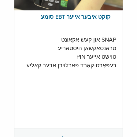
קוקט איבער אייער EBT סומע
SNAP און קעש אקאונט
טראנסאקשאן היסטאריע
טוישט אייער PIN
רעפּאָרט-קאַרד פארלוירן אדער קאליע