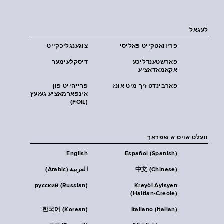
לעגאל
פּריוואטקייט פּאליסי
צוגענגליכקייט
פארשטענדליכע
דיסקלעימער
אקאמאדאציע
פארבינדט זיך מיט אונז
פרייהייט פון
אינפארמאציע געזעץ
(FOIL)
וועלט אויס א שפראך
English
Español (Spanish)
中文 (Chinese)
العربية (Arabic)
русский (Russian)
Kreyòl Ayisyen
(Haitian-Creole)
한국어 (Korean)
Italiano (Italian)