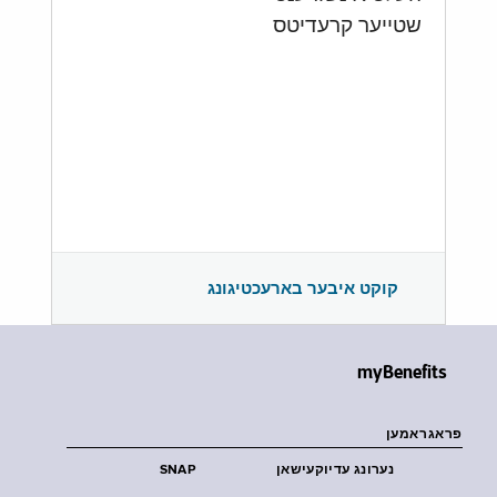
שטייער קרעדיטס
קוקט איבער בארעכטיגונג
myBenefits
פראגראמען
נערונג עדיוקעישאן
SNAP