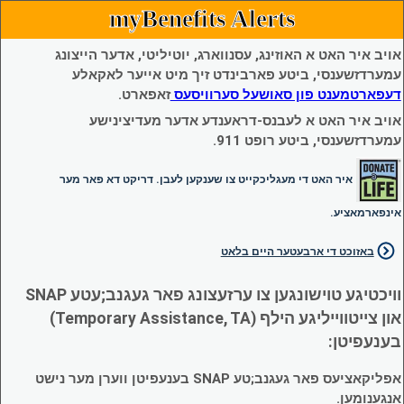
myBenefits Alerts
אויב איר האט א האוזינג, עסנווארג, יוטיליטי, אדער הייצונג
עמערדזשענסי, ביטע פארבינדט זיך מיט אייער לאקאלע
דעפארטמענט פון סאושעל סערוויסעס
זאפארט.
אויב איר האט א לעבנס-דראענדע אדער מעדיצינישע
עמערדזשענסי, ביטע רופט 911.
איר האט די מעגליכקייט צו שענקען לעבן. דריקט דא פאר מער
אינפארמאציע.
באזוכט די ארבעטער היים בלאט
וויכטיגע טוישונגען צו ערזעצונג פאר געגנב;עטע SNAP
און צייטווייליגע הילף (Temporary Assistance, TA)
בענעפיטן:
אפליקאציעס פאר געגנב;טע SNAP בענעפיטן ווערן מער נישט
אנגענומען.