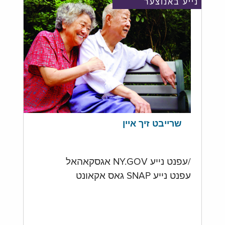
נייע באנוצער
שרייבט זיך איין
/עפנט נייע NY.GOV אגסקאהאל
עפנט נייע SNAP גאס אקאונט