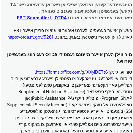
הויזגעזינדער קענען נאכאלץ אפּלייען פאר אן ערזעצונג פאר TA
(קעש) בענעפיטן וועלכע זענען געגנב;ט געווארן.
פאר מער אינפארמאציע, באזוכט
EBT Scam Alert | OTDA
.
באשיצן אייער בענעפיטן לערנט איבער ווי אזוי צו פרירן אייער EBT
קארטל ווען עס איז נישט אין באנוץ. באזוכט
https://otda.ny.gov/5261
.
מיר ווילן הערן אייער מיינונג! נעמט די OTDA רעגירונג בענעפיטן
סורוועי!
סורוועי לינק:
https://forms.office.com/g/iXXyiDETtG
.
די סורוועי פארבעט ניו יארקער צו מיטטיילן זייערע ערפארונגען ביים
אפּלייען פאר און/אדער פארזעצן צו באקומען סאָפּלעמענטעל
נוּטרישען הילף פראגראם (Supplemental Nutrition Assistance
Program, SNAP), פובליק הילף (Public Assistance, PA) און
סאָפּלעמענטעל סעקיוריטי אינקאָם (Supplemental Security Income,
SSI) בענעפיטן. אייערע ענטפערס ווערן געהאלטן פולשטענדיג
אנאנים, און מיר זענען דאנקבאר פאר אייער וויליגקייט צו מיטטיילן
אייער ערפארונג ביים אפּלייען פאר- און פארזעצן צו באקומען די
בענעפיטן. אייערע ענטפערס וועלן באטראכט ווערן ביים מאכן