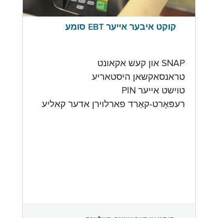
קוקט איבער אייער EBT סומע
SNAP און קעש אקאונט
טראנסאקשאן היסטאריע
טוישט אייער PIN
רעפּאָרט-קאַרד פארלוירן אדער קאליע