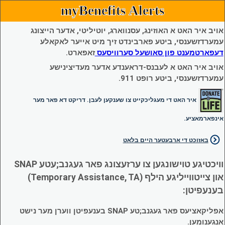
myBenefits Alerts
אויב איר האט א האוזינג, עסנווארג, יוטיליטי, אדער הייצונג
עמערדזשענסי, ביטע פארבינדט זיך מיט אייער לאקאלע
דעפארטמענט פון סאושעל סערוויסעס
זאפארט.
אויב איר האט א לעבנס-דראענדע אדער מעדיצינישע
עמערדזשענסי, ביטע רופט 911.
איר האט די מעגליכקייט צו שענקען לעבן. דריקט דא פאר מער
אינפארמאציע.
באזוכט די ארבעטער היים בלאט
וויכטיגע טוישונגען צו ערזעצונג פאר געגנב;עטע SNAP
און צייטווייליגע הילף (Temporary Assistance, TA)
בענעפיטן:
אפליקאציעס פאר געגנב;טע SNAP בענעפיטן ווערן מער נישט
אנגענומען.