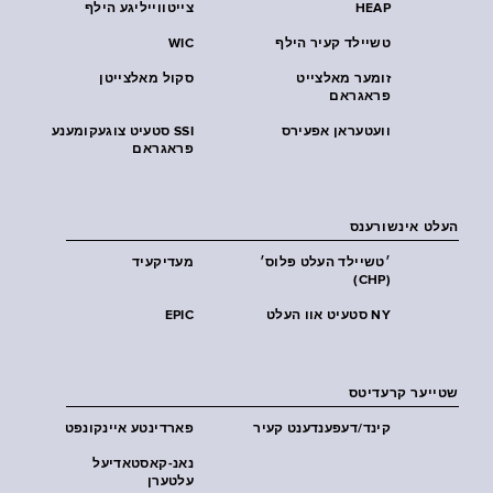
HEAP
צייטווייליגע הילף
טשיילד קעיר הילף
WIC
זומער מאלצייט
סקול מאלצייטן
פראגראם
וועטעראן אפעירס
SSI סטעיט צוגעקומענע
פראגראם
העלט אינשורענס
׳טשיילד העלט פּלוס׳
מעדיקעיד
(CHP)
NY סטעיט אוו העלט
EPIC
שטייער קרעדיטס
קינד/דעפענדענט קעיר
פארדינטע איינקונפט
נאנ-קאסטאדיעל
עלטערן