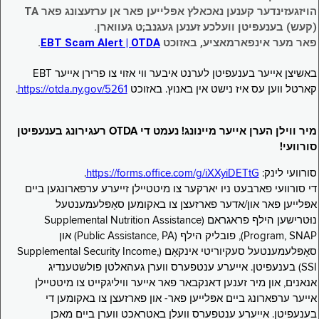
הויזגעזינדער קענען נאכאלץ אפּלייען פאר אן ערזעצונג פאר TA
(קעש) בענעפיטן וועלכע זענען געגנב;ט געווארן.
פאר מער אינפארמאציע, באזוכט
EBT Scam Alert | OTDA
.
באשיצן אייער בענעפיטן לערנט איבער ווי אזוי צו פרירן אייער EBT
קארטל ווען עס איז נישט אין באנוץ. באזוכט
https://otda.ny.gov/5261
.
מיר ווילן הערן אייער מיינונג! נעמט די OTDA רעגירונג בענעפיטן
סורוועי!
סורוועי לינק:
https://forms.office.com/g/iXXyiDETtG
.
די סורוועי פארבעט ניו יארקער צו מיטטיילן זייערע ערפארונגען ביים
אפּלייען פאר און/אדער פארזעצן צו באקומען סאָפּלעמענטעל
נוּטרישען הילף פראגראם (Supplemental Nutrition Assistance
Program, SNAP), פובליק הילף (Public Assistance, PA) און
סאָפּלעמענטעל סעקיוריטי אינקאָם (Supplemental Security Income,
SSI) בענעפיטן. אייערע ענטפערס ווערן געהאלטן פולשטענדיג
אנאנים, און מיר זענען דאנקבאר פאר אייער וויליגקייט צו מיטטיילן
אייער ערפארונג ביים אפּלייען פאר- און פארזעצן צו באקומען די
בענעפיטן. אייערע ענטפערס וועלן באטראכט ווערן ביים מאכן