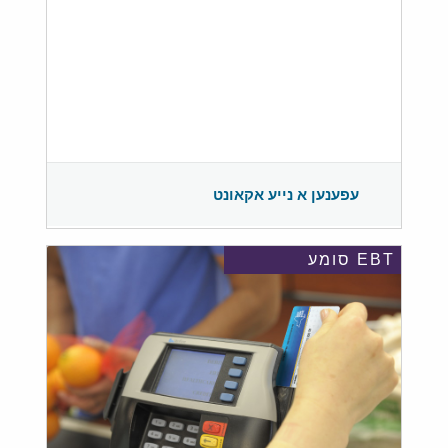
עפענען א נייע אקאונט
EBT סומע