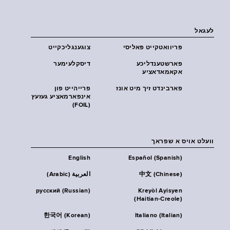
לעגאל
פּריוואטקייט פּאליסי
צוגענגליכקייט
פארשטענדליכע
דיסקלעימער
אקאמאדאציע
פארבינדט זיך מיט אונז
פרייהייט פון
אינפארמאציע געזעץ
(FOIL)
וועלט אויס א שפראך
English
Español (Spanish)
中文 (Chinese)
العربية (Arabic)
русский (Russian)
Kreyòl Ayisyen
(Haitian-Creole)
한국어 (Korean)
Italiano (Italian)