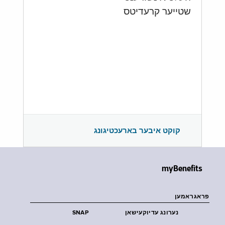
שטייער קרעדיטס
קוקט איבער בארעכטיגונג
myBenefits
פראגראמען
נערונג עדיוקעישאן
SNAP