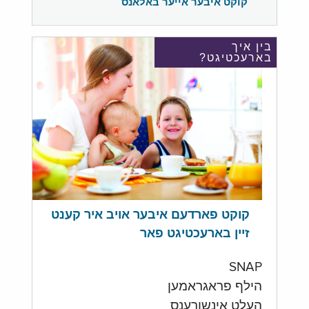
קוקט איבער אייער באלאנס
בין איך
בארעכטיגט?
קוקט פארדעם איבער אויב איר קענט
זיין בארעכטיגט פאר
SNAP
הילף פראגראמען
העלט אינשורענס