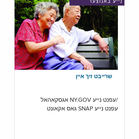
נייע באנוצער
שרייבט זיך איין
/עפנט נייע NY.GOV אגסקאהאל
עפנט נייע SNAP גאס אקאונט