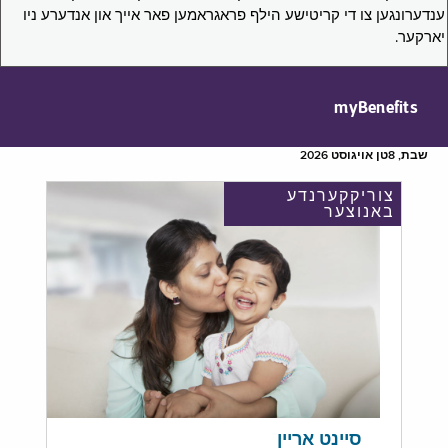
ענדערונגען צו די קריטישע הילף פראגראמען פאר אייך און אנדערע ניו
יארקער.
myBenefits
שבת, 8טן אויגוסט 2026
צוריקקערנדע
באנוצער
סיינט אריין