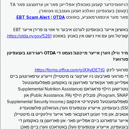
הויזגעזינדער קענען נאכאלץ אפּלייען פאר אן ערזעצונג פאר TA
(קעש) בענעפיטן וועלכע זענען געגנב;ט געווארן.
פאר מער אינפארמאציע, באזוכט
EBT Scam Alert | OTDA
.
באשיצן אייער בענעפיטן לערנט איבער ווי אזוי צו פרירן אייער EBT
קארטל ווען עס איז נישט אין באנוץ. באזוכט
https://otda.ny.gov/5261
.
מיר ווילן הערן אייער מיינונג! נעמט די OTDA רעגירונג בענעפיטן
סורוועי!
סורוועי לינק:
https://forms.office.com/g/iXXyiDETtG
.
די סורוועי פארבעט ניו יארקער צו מיטטיילן זייערע ערפארונגען ביים
אפּלייען פאר און/אדער פארזעצן צו באקומען סאָפּלעמענטעל
נוּטרישען הילף פראגראם (Supplemental Nutrition Assistance
Program, SNAP), פובליק הילף (Public Assistance, PA) און
סאָפּלעמענטעל סעקיוריטי אינקאָם (Supplemental Security Income,
SSI) בענעפיטן. אייערע ענטפערס ווערן געהאלטן פולשטענדיג
אנאנים, און מיר זענען דאנקבאר פאר אייער וויליגקייט צו מיטטיילן
אייער ערפארונג ביים אפּלייען פאר- און פארזעצן צו באקומען די
בענעפיטן. אייערע ענטפערס וועלן באטראכט ווערן ביים מאכן