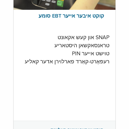
קוקט איבער אייער EBT סומע
SNAP און קעש אקאונט
טראנסאקשאן היסטאריע
טוישט אייער PIN
רעפּאָרט-קאַרד פארלוירן אדער קאליע