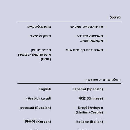
לעגאל
פּריוואטקייט פּאליסי
צוגענגליכקייט
פארשטענדליכע
דיסקלעימער
אקאמאדאציע
פארבינדט זיך מיט אונז
פרייהייט פון
אינפארמאציע געזעץ
(FOIL)
וועלט אויס א שפראך
English
Español (Spanish)
中文 (Chinese)
العربية (Arabic)
русский (Russian)
Kreyòl Ayisyen
(Haitian-Creole)
한국어 (Korean)
Italiano (Italian)