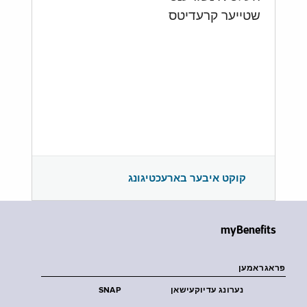
שטייער קרעדיטס
קוקט איבער בארעכטיגונג
myBenefits
פראגראמען
נערונג עדיוקעישאן
SNAP