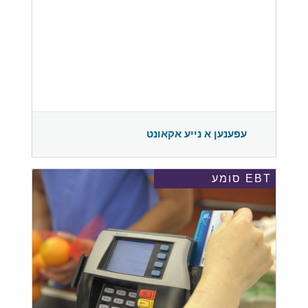
עפענען א נייע אקאונט
EBT סומע