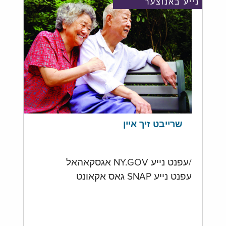
נייע באנוצער
שרייבט זיך איין
/עפנט נייע NY.GOV אגסקאהאל
עפנט נייע SNAP גאס אקאונט