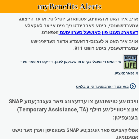
myBenefits Alerts
אויב איר האט א האוזינג, עסנווארג, יוטיליטי, אדער הייצונג
עמערדזשענסי, ביטע פארבינדט זיך מיט אייער לאקאלע
דעפארטמענט פון סאושעל סערוויסעס
זאפארט.
אויב איר האט א לעבנס-דראענדע אדער מעדיצינישע
עמערדזשענסי, ביטע רופט 911.
איר האט די מעגליכקייט צו שענקען לעבן. דריקט דא פאר מער
אינפארמאציע.
באזוכט די ארבעטער היים בלאט
וויכטיגע טוישונגען צו ערזעצונג פאר געגנב;עטע SNAP
און צייטווייליגע הילף (Temporary Assistance, TA)
בענעפיטן:
אפליקאציעס פאר געגנב;טע SNAP בענעפיטן ווערן מער נישט
אנגענומען.