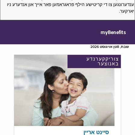
ענדערונגען צו די קריטישע הילף פראגראמען פאר אייך און אנדערע ניו
יארקער.
myBenefits
שבת, 8טן אויגוסט 2026
צוריקקערנדע
באנוצער
סיינט אריין