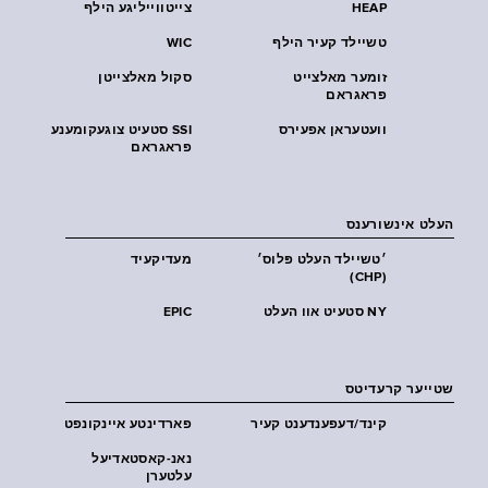
HEAP
צייטווייליגע הילף
טשיילד קעיר הילף
WIC
זומער מאלצייט
סקול מאלצייטן
פראגראם
וועטעראן אפעירס
SSI סטעיט צוגעקומענע
פראגראם
העלט אינשורענס
׳טשיילד העלט פּלוס׳
מעדיקעיד
(CHP)
NY סטעיט אוו העלט
EPIC
שטייער קרעדיטס
קינד/דעפענדענט קעיר
פארדינטע איינקונפט
נאנ-קאסטאדיעל
עלטערן