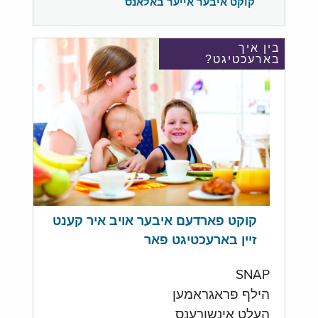
קוקט איבער אייער באלאנס
בין איך
בארעכטיגט?
קוקט פארדעם איבער אויב איר קענט
זיין בארעכטיגט פאר
SNAP
הילף פראגראמען
העלט אינשורענס