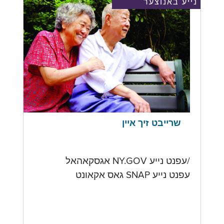
נייע באנוצער
שרייבט זיך איין
/עפנט נייע NY.GOV אגסקאהאל
עפנט נייע SNAP גאס אקאונט