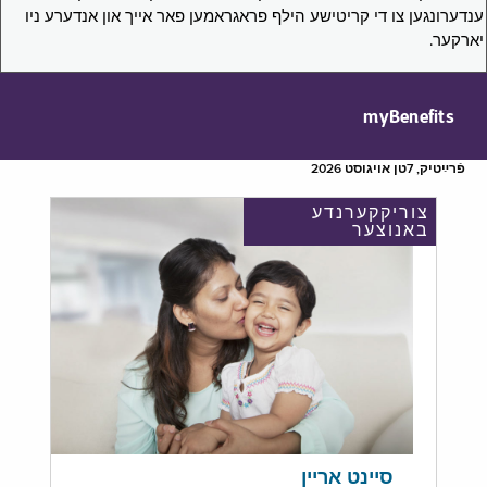
ענדערונגען צו די קריטישע הילף פראגראמען פאר אייך און אנדערע ניו
יארקער.
myBenefits
פֿרײַטיק, 7טן אויגוסט 2026
צוריקקערנדע
באנוצער
סיינט אריין