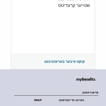
שטייער קרעדיטס
קוקט איבער בארעכטיגונג
myBenefits
פראגראמען
נערונג עדיוקעישאן
SNAP