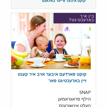
קוקט איבער אייער באלאנס
בין איך
בארעכטיגט?
קוקט פארדעם איבער אויב איר קענט
זיין בארעכטיגט פאר
SNAP
הילף פראגראמען
העלט אינשורענס