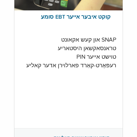
קוקט איבער אייער EBT סומע
SNAP און קעש אקאונט
טראנסאקשאן היסטאריע
טוישט אייער PIN
רעפּאָרט-קאַרד פארלוירן אדער קאליע