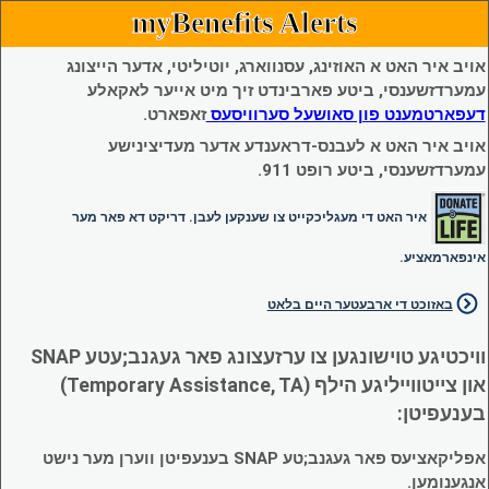
myBenefits Alerts
אויב איר האט א האוזינג, עסנווארג, יוטיליטי, אדער הייצונג
עמערדזשענסי, ביטע פארבינדט זיך מיט אייער לאקאלע
דעפארטמענט פון סאושעל סערוויסעס
זאפארט.
אויב איר האט א לעבנס-דראענדע אדער מעדיצינישע
עמערדזשענסי, ביטע רופט 911.
איר האט די מעגליכקייט צו שענקען לעבן. דריקט דא פאר מער
אינפארמאציע.
באזוכט די ארבעטער היים בלאט
וויכטיגע טוישונגען צו ערזעצונג פאר געגנב;עטע SNAP
און צייטווייליגע הילף (Temporary Assistance, TA)
בענעפיטן:
אפליקאציעס פאר געגנב;טע SNAP בענעפיטן ווערן מער נישט
אנגענומען.