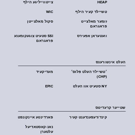
HEAP
צייטווייליגע הילף
טשיילד קעיר הילף
WIC
זומער מאלצייט
סקול מאלצייטן
פראגראם
וועטעראן אפעירס
SSI סטעיט צוגעקומענע
פראגראם
העלט אינשורענס
׳טשיילד העלט פּלוס׳
מעדיקעיד
(CHP)
NY סטעיט אוו העלט
EPIC
שטייער קרעדיטס
קינד/דעפענדענט קעיר
פארדינטע איינקונפט
נאנ-קאסטאדיעל
עלטערן