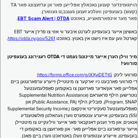
הויזגעזינדער קענען נאכאלץ אפּלייען פאר אן ערזעצונג פאר TA
(קעש) בענעפיטן וועלכע זענען געגנב;ט געווארן.
פאר מער אינפארמאציע, באזוכט
EBT Scam Alert | OTDA
.
באשיצן אייער בענעפיטן לערנט איבער ווי אזוי צו פרירן אייער EBT
קארטל ווען עס איז נישט אין באנוץ. באזוכט
https://otda.ny.gov/5261
.
מיר ווילן הערן אייער מיינונג! נעמט די OTDA רעגירונג בענעפיטן
סורוועי!
סורוועי לינק:
https://forms.office.com/g/iXXyiDETtG
.
די סורוועי פארבעט ניו יארקער צו מיטטיילן זייערע ערפארונגען ביים
אפּלייען פאר און/אדער פארזעצן צו באקומען סאָפּלעמענטעל
נוּטרישען הילף פראגראם (Supplemental Nutrition Assistance
Program, SNAP), פובליק הילף (Public Assistance, PA) און
סאָפּלעמענטעל סעקיוריטי אינקאָם (Supplemental Security Income,
SSI) בענעפיטן. אייערע ענטפערס ווערן געהאלטן פולשטענדיג
אנאנים, און מיר זענען דאנקבאר פאר אייער וויליגקייט צו מיטטיילן
אייער ערפארונג ביים אפּלייען פאר- און פארזעצן צו באקומען די
בענעפיטן. אייערע ענטפערס וועלן באטראכט ווערן ביים מאכן