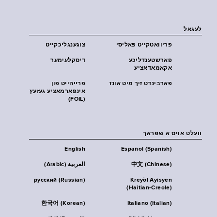
לעגאל
פּריוואטקייט פּאליסי
צוגענגליכקייט
פארשטענדליכע
דיסקלעימער
אקאמאדאציע
פארבינדט זיך מיט אונז
פרייהייט פון
אינפארמאציע געזעץ
(FOIL)
וועלט אויס א שפראך
English
Español (Spanish)
中文 (Chinese)
العربية (Arabic)
русский (Russian)
Kreyòl Ayisyen
(Haitian-Creole)
한국어 (Korean)
Italiano (Italian)