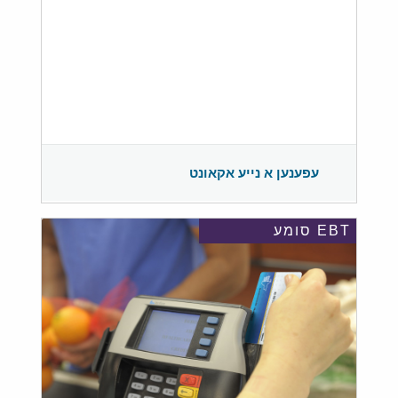
עפענען א נייע אקאונט
EBT סומע