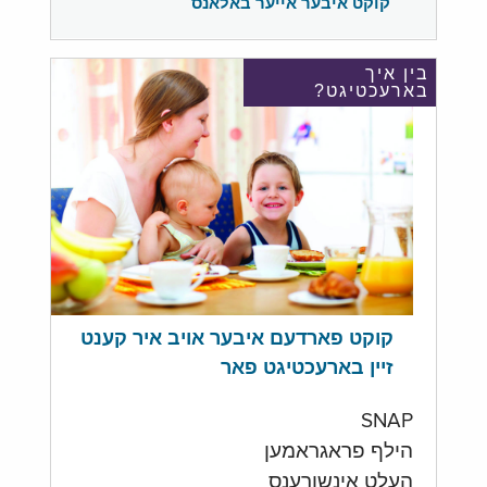
קוקט איבער אייער באלאנס
בין איך
בארעכטיגט?
קוקט פארדעם איבער אויב איר קענט
זיין בארעכטיגט פאר
SNAP
הילף פראגראמען
העלט אינשורענס