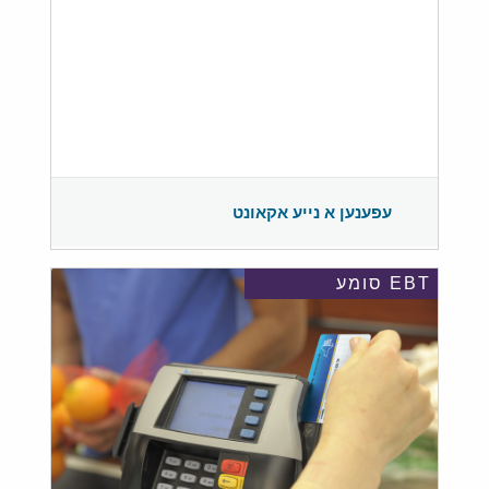
עפענען א נייע אקאונט
EBT סומע