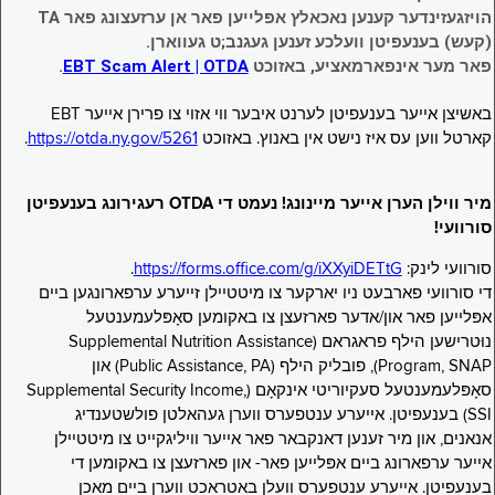
הויזגעזינדער קענען נאכאלץ אפּלייען פאר אן ערזעצונג פאר TA
(קעש) בענעפיטן וועלכע זענען געגנב;ט געווארן.
פאר מער אינפארמאציע, באזוכט
EBT Scam Alert | OTDA
.
באשיצן אייער בענעפיטן לערנט איבער ווי אזוי צו פרירן אייער EBT
קארטל ווען עס איז נישט אין באנוץ. באזוכט
https://otda.ny.gov/5261
.
מיר ווילן הערן אייער מיינונג! נעמט די OTDA רעגירונג בענעפיטן
סורוועי!
סורוועי לינק:
https://forms.office.com/g/iXXyiDETtG
.
די סורוועי פארבעט ניו יארקער צו מיטטיילן זייערע ערפארונגען ביים
אפּלייען פאר און/אדער פארזעצן צו באקומען סאָפּלעמענטעל
נוּטרישען הילף פראגראם (Supplemental Nutrition Assistance
Program, SNAP), פובליק הילף (Public Assistance, PA) און
סאָפּלעמענטעל סעקיוריטי אינקאָם (Supplemental Security Income,
SSI) בענעפיטן. אייערע ענטפערס ווערן געהאלטן פולשטענדיג
אנאנים, און מיר זענען דאנקבאר פאר אייער וויליגקייט צו מיטטיילן
אייער ערפארונג ביים אפּלייען פאר- און פארזעצן צו באקומען די
בענעפיטן. אייערע ענטפערס וועלן באטראכט ווערן ביים מאכן