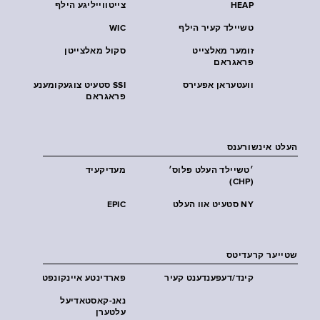
HEAP
צייטווייליגע הילף
טשיילד קעיר הילף
WIC
זומער מאלצייט
סקול מאלצייטן
פראגראם
וועטעראן אפעירס
SSI סטעיט צוגעקומענע
פראגראם
העלט אינשורענס
׳טשיילד העלט פּלוס׳
מעדיקעיד
(CHP)
NY סטעיט אוו העלט
EPIC
שטייער קרעדיטס
קינד/דעפענדענט קעיר
פארדינטע איינקונפט
נאנ-קאסטאדיעל
עלטערן