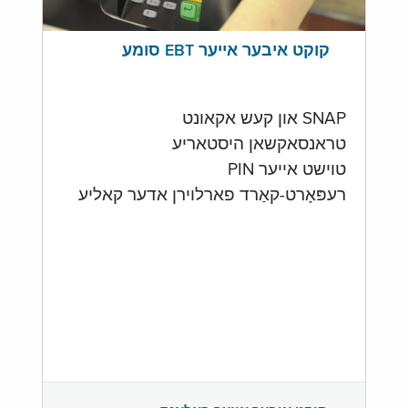
קוקט איבער אייער EBT סומע
SNAP און קעש אקאונט
טראנסאקשאן היסטאריע
טוישט אייער PIN
רעפּאָרט-קאַרד פארלוירן אדער קאליע