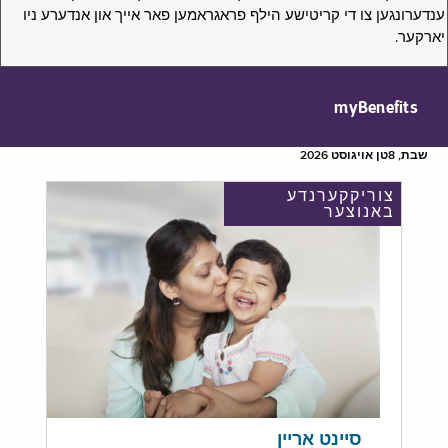
ענדערונגען צו די קריטישע הילף פראגראמען פאר אייך און אנדערע ניו
יארקער.
myBenefits
שבת, 8טן אויגוסט 2026
צוריקקערנדע
באנוצער
סיינט אריין