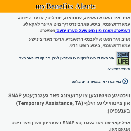
myBenefits Alerts
אויב איר האט א האוזינג, עסנווארג, יוטיליטי, אדער הייצונג
עמערדזשענסי, ביטע פארבינדט זיך מיט אייער לאקאלע
דעפארטמענט פון סאושעל סערוויסעס
זאפארט.
אויב איר האט א לעבנס-דראענדע אדער מעדיצינישע
עמערדזשענסי, ביטע רופט 911.
איר האט די מעגליכקייט צו שענקען לעבן. דריקט דא פאר מער
אינפארמאציע.
באזוכט די ארבעטער היים בלאט
וויכטיגע טוישונגען צו ערזעצונג פאר געגנב;עטע SNAP
און צייטווייליגע הילף (Temporary Assistance, TA)
בענעפיטן:
אפליקאציעס פאר געגנב;טע SNAP בענעפיטן ווערן מער נישט
אנגענומען.