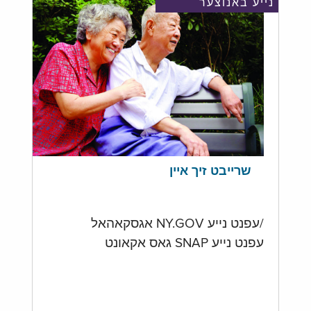
נייע באנוצער
שרייבט זיך איין
/עפנט נייע NY.GOV אגסקאהאל
עפנט נייע SNAP גאס אקאונט