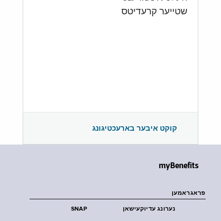
שטייער קרעדיטס
קוקט איבער בארעכטיגונג
myBenefits
פראגראמען
נערונג עדיוקעישאן
SNAP