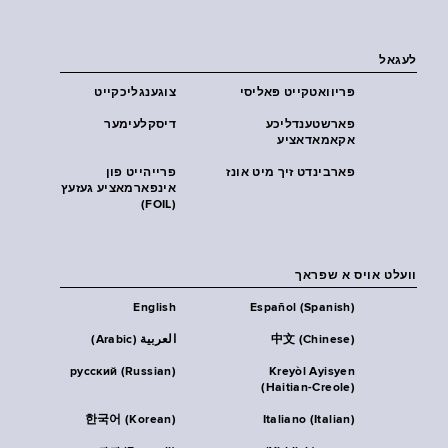
לעגאל
פּריוואטקייט פּאליסי
צוגענגליכקייט
פארשטענדליכע
דיסקלעימער
אקאמאדאציע
פארבינדט זיך מיט אונז
פרייהייט פון
אינפארמאציע געזעץ
(FOIL)
וועלט אויס א שפראך
English
Español (Spanish)
中文 (Chinese)
العربية (Arabic)
русский (Russian)
Kreyòl Ayisyen
(Haitian-Creole)
한국어 (Korean)
Italiano (Italian)