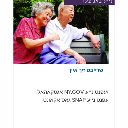
נייע באנוצער
שרייבט זיך איין
/עפנט נייע NY.GOV אגסקאהאל
עפנט נייע SNAP גאס אקאונט