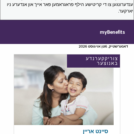
ענדערונגען צו די קריטישע הילף פראגראמען פאר אייך און אנדערע ניו
יארקער.
myBenefits
דאנערשטיק, 6טן אויגוסט 2026
צוריקקערנדע
באנוצער
סיינט אריין