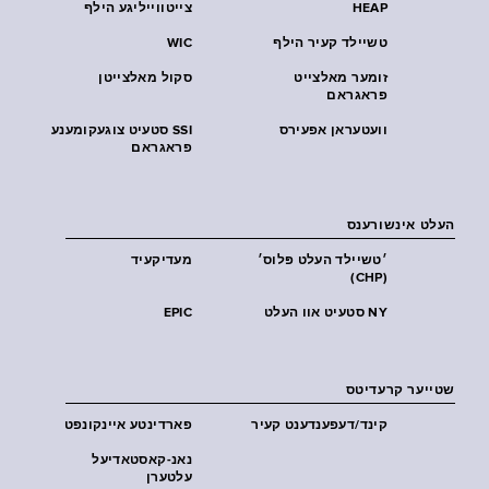
HEAP
צייטווייליגע הילף
טשיילד קעיר הילף
WIC
זומער מאלצייט
סקול מאלצייטן
פראגראם
וועטעראן אפעירס
SSI סטעיט צוגעקומענע
פראגראם
העלט אינשורענס
׳טשיילד העלט פּלוס׳
מעדיקעיד
(CHP)
NY סטעיט אוו העלט
EPIC
שטייער קרעדיטס
קינד/דעפענדענט קעיר
פארדינטע איינקונפט
נאנ-קאסטאדיעל
עלטערן