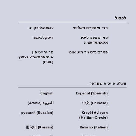
לעגאל
פּריוואטקייט פּאליסי
צוגענגליכקייט
פארשטענדליכע
דיסקלעימער
אקאמאדאציע
פארבינדט זיך מיט אונז
פרייהייט פון
אינפארמאציע געזעץ
(FOIL)
וועלט אויס א שפראך
English
Español (Spanish)
中文 (Chinese)
العربية (Arabic)
русский (Russian)
Kreyòl Ayisyen
(Haitian-Creole)
한국어 (Korean)
Italiano (Italian)