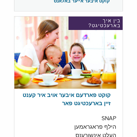
קוקט איבער אייער באלאנס
בין איך
בארעכטיגט?
קוקט פארדעם איבער אויב איר קענט
זיין בארעכטיגט פאר
SNAP
הילף פראגראמען
העלט אינשורענס