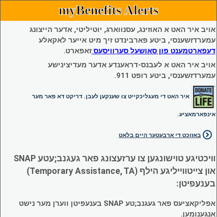
myBenefits Alerts
אויב איר האט א האוזינג, עסנווארג, יוטיליטי, אדער הייצונג
עמערדזשענסי, ביטע פארבינדט זיך מיט אייער לאקאלע
דעפארטמענט פון סאושעל סערוויסעס
זאפארט.
אויב איר האט א לעבנס-דראענדע אדער מעדיצינישע
עמערדזשענסי, ביטע רופט 911.
איר האט די מעגליכקייט צו שענקען לעבן. דריקט דא פאר מער
אינפארמאציע.
באזוכט די ארבעטער היים בלאט
וויכטיגע טוישונגען צו ערזעצונג פאר געגנב;עטע SNAP
און צייטווייליגע הילף (Temporary Assistance, TA)
בענעפיטן:
אפליקאציעס פאר געגנב;טע SNAP בענעפיטן ווערן מער נישט
אנגענומען.