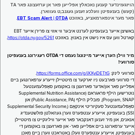
הויזגעזינדער קענען נאכאלץ אפּלייען פאר אן ערזעצונג פאר TA
(קעש) בענעפיטן וועלכע זענען געגנב;ט געווארן.
פאר מער אינפארמאציע, באזוכט
EBT Scam Alert | OTDA
.
באשיצן אייער בענעפיטן לערנט איבער ווי אזוי צו פרירן אייער EBT
קארטל ווען עס איז נישט אין באנוץ. באזוכט
https://otda.ny.gov/5261
.
מיר ווילן הערן אייער מיינונג! נעמט די OTDA רעגירונג בענעפיטן
סורוועי!
סורוועי לינק:
https://forms.office.com/g/iXXyiDETtG
.
די סורוועי פארבעט ניו יארקער צו מיטטיילן זייערע ערפארונגען ביים
אפּלייען פאר און/אדער פארזעצן צו באקומען סאָפּלעמענטעל
נוּטרישען הילף פראגראם (Supplemental Nutrition Assistance
Program, SNAP), פובליק הילף (Public Assistance, PA) און
סאָפּלעמענטעל סעקיוריטי אינקאָם (Supplemental Security Income,
SSI) בענעפיטן. אייערע ענטפערס ווערן געהאלטן פולשטענדיג
אנאנים, און מיר זענען דאנקבאר פאר אייער וויליגקייט צו מיטטיילן
אייער ערפארונג ביים אפּלייען פאר- און פארזעצן צו באקומען די
בענעפיטן. אייערע ענטפערס וועלן באטראכט ווערן ביים מאכן