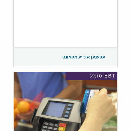
עפענען א נייע אקאונט
EBT סומע