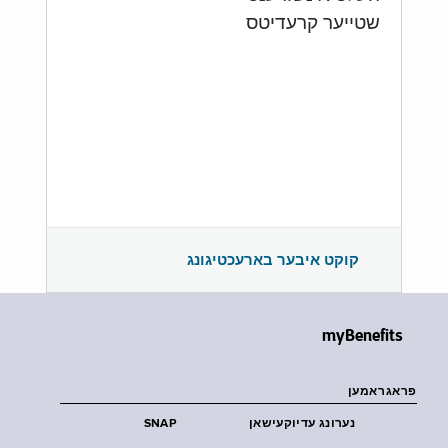
שטייער קרעדיטס
קוקט איבער בארעכטיגונג
myBenefits
פראגראמען
נערונג עדיוקעישאן
SNAP