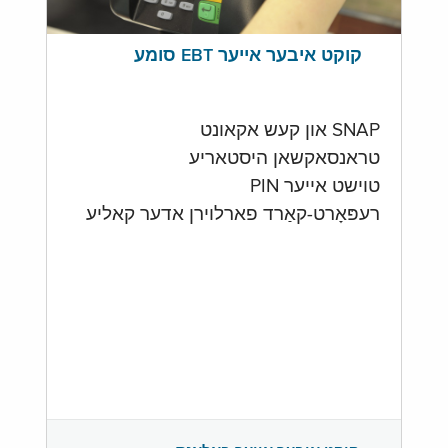
קוקט איבער אייער EBT סומע
SNAP און קעש אקאונט
טראנסאקשאן היסטאריע
טוישט אייער PIN
רעפּאָרט-קאַרד פארלוירן אדער קאליע