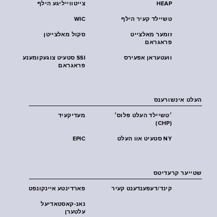
HEAP
צייטווייליגע הילף
טשיילד קעיר הילף
WIC
זומער מאלצייט
סקול מאלצייטן
פראגראם
וועטעראן אפעירס
SSI סטעיט צוגעקומענע
פראגראם
העלט אינשורענס
׳טשיילד העלט פּלוס׳
מעדיקעיד
(CHP)
NY סטעיט אוו העלט
EPIC
שטייער קרעדיטס
קינד/דעפענדענט קעיר
פארדינטע איינקונפט
נאנ-קאסטאדיעל
עלטערן