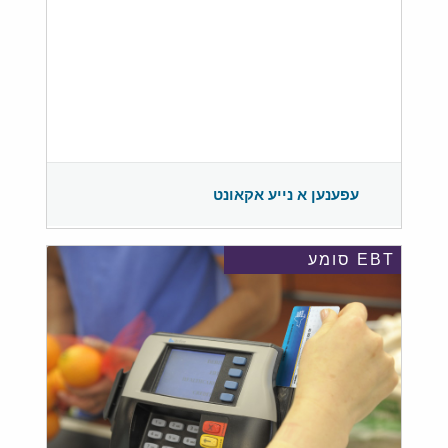
עפענען א נייע אקאונט
EBT סומע