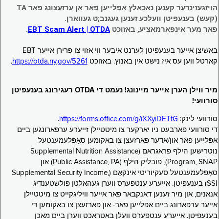
הויזגעזינדער קענען נאכאלץ אפּלייען פאר אן ערזעצונג פאר TA
(קעש) בענעפיטן וועלכע זענען געגנב;ט געווארן.
פאר מער אינפארמאציע, באזוכט
EBT Scam Alert | OTDA
.
באשיצן אייער בענעפיטן לערנט איבער ווי אזוי צו פרירן אייער EBT
קארטל ווען עס איז נישט אין באנוץ. באזוכט
https://otda.ny.gov/5261
.
מיר ווילן הערן אייער מיינונג! נעמט די OTDA רעגירונג בענעפיטן
סורוועי!
סורוועי לינק:
https://forms.office.com/g/iXXyiDETtG
.
די סורוועי פארבעט ניו יארקער צו מיטטיילן זייערע ערפארונגען ביים
אפּלייען פאר און/אדער פארזעצן צו באקומען סאָפּלעמענטעל
נוּטרישען הילף פראגראם (Supplemental Nutrition Assistance
Program, SNAP), פובליק הילף (Public Assistance, PA) און
סאָפּלעמענטעל סעקיוריטי אינקאָם (Supplemental Security Income,
SSI) בענעפיטן. אייערע ענטפערס ווערן געהאלטן פולשטענדיג
אנאנים, און מיר זענען דאנקבאר פאר אייער וויליגקייט צו מיטטיילן
אייער ערפארונג ביים אפּלייען פאר- און פארזעצן צו באקומען די
בענעפיטן. אייערע ענטפערס וועלן באטראכט ווערן ביים מאכן