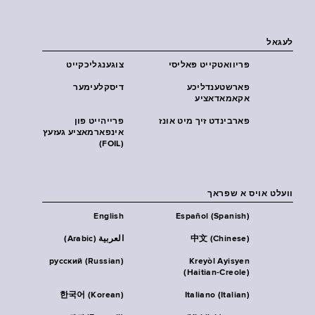
לעגאל
פּריוואטקייט פּאליסי
צוגענגליכקייט
פארשטענדליכע
דיסקלעימער
אקאמאדאציע
פארבינדט זיך מיט אונז
פרייהייט פון
אינפארמאציע געזעץ
(FOIL)
וועלט אויס א שפראך
English
Español (Spanish)
中文 (Chinese)
العربية (Arabic)
русский (Russian)
Kreyòl Ayisyen
(Haitian-Creole)
한국어 (Korean)
Italiano (Italian)