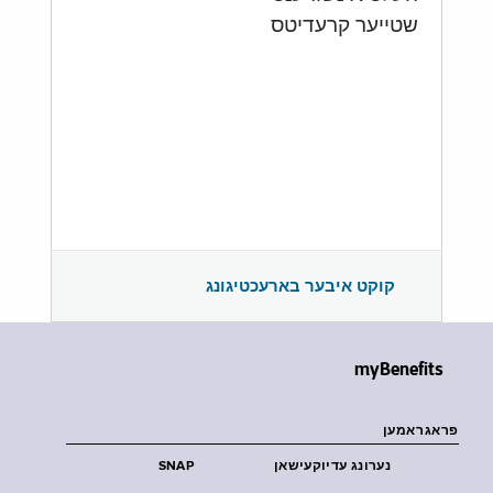
שטייער קרעדיטס
קוקט איבער בארעכטיגונג
myBenefits
פראגראמען
נערונג עדיוקעישאן
SNAP