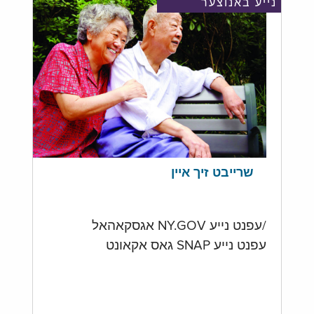
נייע באנוצער
שרייבט זיך איין
/עפנט נייע NY.GOV אגסקאהאל
עפנט נייע SNAP גאס אקאונט