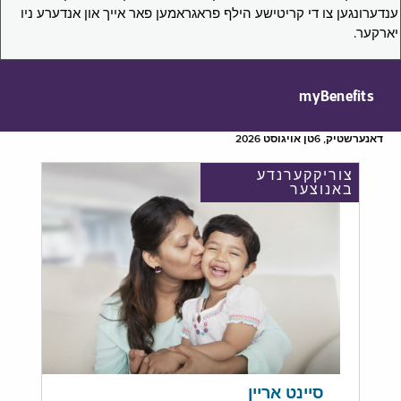
ענדערונגען צו די קריטישע הילף פראגראמען פאר אייך און אנדערע ניו
יארקער.
myBenefits
דאנערשטיק, 6טן אויגוסט 2026
צוריקקערנדע
באנוצער
סיינט אריין