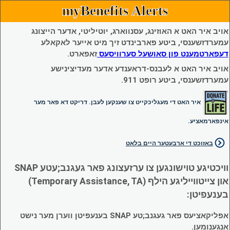
myBenefits Alerts
אויב איר האט א האוזינג, עסנווארג, יוטיליטי, אדער הייצונג
עמערדזשענסי, ביטע פארבינדט זיך מיט אייער לאקאלע
דעפארטמענט פון סאושעל סערוויסעס
זאפארט.
אויב איר האט א לעבנס-דראענדע אדער מעדיצינישע
עמערדזשענסי, ביטע רופט 911.
איר האט די מעגליכקייט צו שענקען לעבן. דריקט דא פאר מער
אינפארמאציע.
באזוכט די ארבעטער היים בלאט
וויכטיגע טוישונגען צו ערזעצונג פאר געגנב;עטע SNAP
און צייטווייליגע הילף (Temporary Assistance, TA)
בענעפיטן:
אפליקאציעס פאר געגנב;טע SNAP בענעפיטן ווערן מער נישט
אנגענומען.