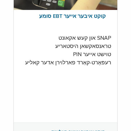
קוקט איבער אייער EBT סומע
SNAP און קעש אקאונט
טראנסאקשאן היסטאריע
טוישט אייער PIN
רעפּאָרט-קאַרד פארלוירן אדער קאליע