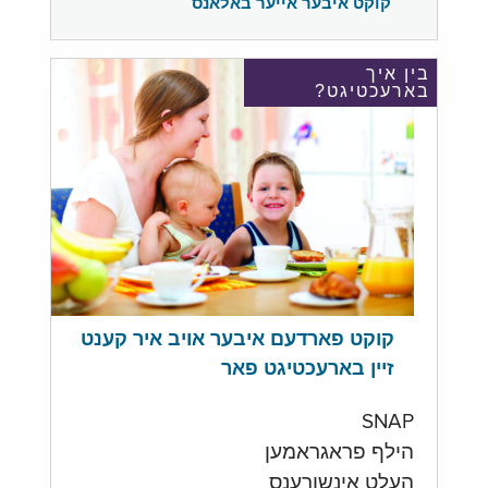
קוקט איבער אייער באלאנס
בין איך
בארעכטיגט?
קוקט פארדעם איבער אויב איר קענט
זיין בארעכטיגט פאר
SNAP
הילף פראגראמען
העלט אינשורענס