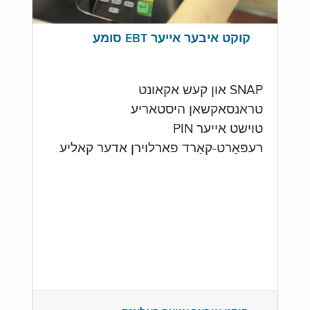
קוקט איבער אייער EBT סומע
SNAP און קעש אקאונט
טראנסאקשאן היסטאריע
טוישט אייער PIN
רעפּאָרט-קאַרד פארלוירן אדער קאליע