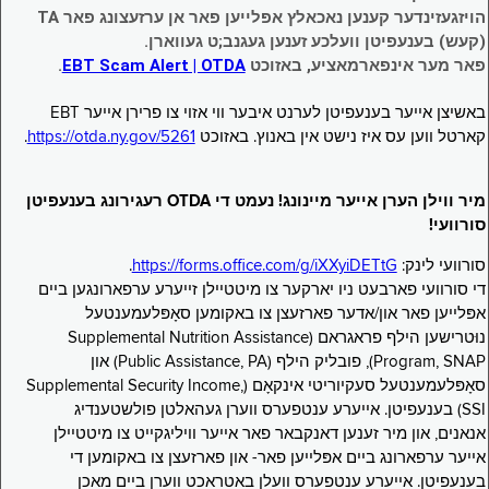
הויזגעזינדער קענען נאכאלץ אפּלייען פאר אן ערזעצונג פאר TA
(קעש) בענעפיטן וועלכע זענען געגנב;ט געווארן.
פאר מער אינפארמאציע, באזוכט
EBT Scam Alert | OTDA
.
באשיצן אייער בענעפיטן לערנט איבער ווי אזוי צו פרירן אייער EBT
קארטל ווען עס איז נישט אין באנוץ. באזוכט
https://otda.ny.gov/5261
.
מיר ווילן הערן אייער מיינונג! נעמט די OTDA רעגירונג בענעפיטן
סורוועי!
סורוועי לינק:
https://forms.office.com/g/iXXyiDETtG
.
די סורוועי פארבעט ניו יארקער צו מיטטיילן זייערע ערפארונגען ביים
אפּלייען פאר און/אדער פארזעצן צו באקומען סאָפּלעמענטעל
נוּטרישען הילף פראגראם (Supplemental Nutrition Assistance
Program, SNAP), פובליק הילף (Public Assistance, PA) און
סאָפּלעמענטעל סעקיוריטי אינקאָם (Supplemental Security Income,
SSI) בענעפיטן. אייערע ענטפערס ווערן געהאלטן פולשטענדיג
אנאנים, און מיר זענען דאנקבאר פאר אייער וויליגקייט צו מיטטיילן
אייער ערפארונג ביים אפּלייען פאר- און פארזעצן צו באקומען די
בענעפיטן. אייערע ענטפערס וועלן באטראכט ווערן ביים מאכן