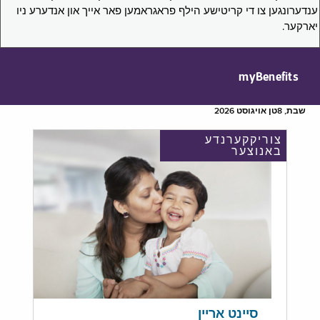
ענדערונגען צו די קריטישע הילף פראגראמען פאר אייך און אנדערע ניו
יארקער.
myBenefits
שבת, 8טן אויגוסט 2026
צוריקקערנדע
באנוצער
סיינט אריין