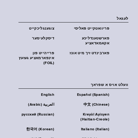
לעגאל
פּריוואטקייט פּאליסי
צוגענגליכקייט
פארשטענדליכע
דיסקלעימער
אקאמאדאציע
פארבינדט זיך מיט אונז
פרייהייט פון
אינפארמאציע געזעץ
(FOIL)
וועלט אויס א שפראך
English
Español (Spanish)
中文 (Chinese)
العربية (Arabic)
русский (Russian)
Kreyòl Ayisyen
(Haitian-Creole)
한국어 (Korean)
Italiano (Italian)