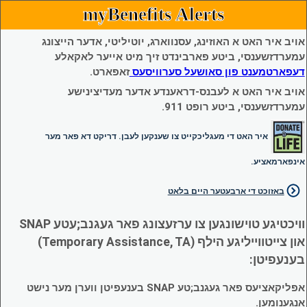
myBenefits Alerts
אויב איר האט א האוזינג, עסנווארג, יוטיליטי, אדער הייצונג
עמערדזשענסי, ביטע פארבינדט זיך מיט אייער לאקאלע
דעפארטמענט פון סאושעל סערוויסעס
זאפארט.
אויב איר האט א לעבנס-דראענדע אדער מעדיצינישע
עמערדזשענסי, ביטע רופט 911.
איר האט די מעגליכקייט צו שענקען לעבן. דריקט דא פאר מער
אינפארמאציע.
באזוכט די ארבעטער היים בלאט
וויכטיגע טוישונגען צו ערזעצונג פאר געגנב;עטע SNAP
און צייטווייליגע הילף (Temporary Assistance, TA)
בענעפיטן:
אפליקאציעס פאר געגנב;טע SNAP בענעפיטן ווערן מער נישט
אנגענומען.