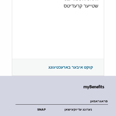
שטייער קרעדיטס
קוקט איבער בארעכטיגונג
myBenefits
פראגראמען
נערונג עדיוקעישאן
SNAP