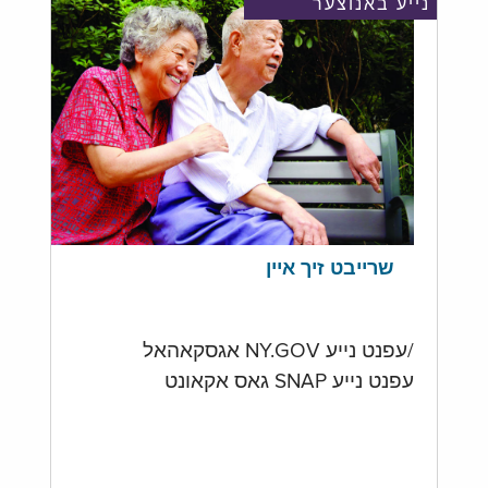
נייע באנוצער
שרייבט זיך איין
/עפנט נייע NY.GOV אגסקאהאל
עפנט נייע SNAP גאס אקאונט