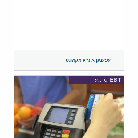
עפענען א נייע אקאונט
EBT סומע