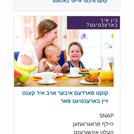
קוקט איבער אייער באלאנס
בין איך
בארעכטיגט?
קוקט פארדעם איבער אויב איר קענט
זיין בארעכטיגט פאר
SNAP
הילף פראגראמען
העלט אינשורענס