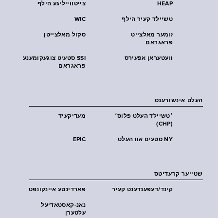
HEAP
צייטווייליגע הילף
טשיילד קעיר הילף
WIC
זומער מאלצייט
סקול מאלצייטן
פראגראם
וועטעראן אפעירס
SSI סטעיט צוגעקומענע
פראגראם
העלט אינשורענס
׳טשיילד העלט פּלוס׳
מעדיקעיד
(CHP)
NY סטעיט אוו העלט
EPIC
שטייער קרעדיטס
קינד/דעפענדענט קעיר
פארדינטע איינקונפט
נאנ-קאסטאדיעל
עלטערן