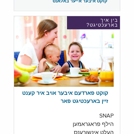
קוקט איבער אייער באלאנס
בין איך
בארעכטיגט?
קוקט פארדעם איבער אויב איר קענט
זיין בארעכטיגט פאר
SNAP
הילף פראגראמען
העלט אינשורענס