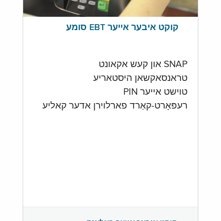
קוקט איבער אייער EBT סומע
SNAP און קעש אקאונט
טראנסאקשאן היסטאריע
טוישט אייער PIN
רעפּאָרט-קאַרד פארלוירן אדער קאליע