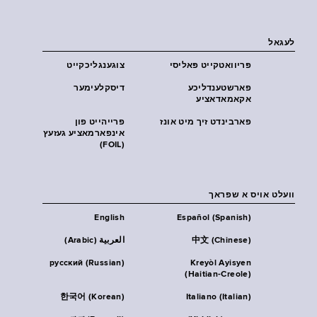
לעגאל
פּריוואטקייט פּאליסי
צוגענגליכקייט
פארשטענדליכע
דיסקלעימער
אקאמאדאציע
פארבינדט זיך מיט אונז
פרייהייט פון
אינפארמאציע געזעץ
(FOIL)
וועלט אויס א שפראך
English
Español (Spanish)
中文 (Chinese)
العربية (Arabic)
русский (Russian)
Kreyòl Ayisyen
(Haitian-Creole)
한국어 (Korean)
Italiano (Italian)