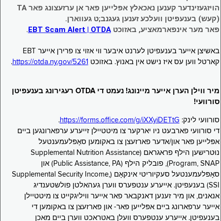
הויזגעזינדער קענען נאכאלץ אפּלייען פאר אן ערזעצונג פאר TA
(קעש) בענעפיטן וועלכע זענען געגנב;ט געווארן.
פאר מער אינפארמאציע, באזוכט
EBT Scam Alert | OTDA
.
באשיצן אייער בענעפיטן לערנט איבער ווי אזוי צו פרירן אייער EBT
קארטל ווען עס איז נישט אין באנוץ. באזוכט
https://otda.ny.gov/5261
.
מיר ווילן הערן אייער מיינונג! נעמט די OTDA רעגירונג בענעפיטן
סורוועי!
סורוועי לינק:
https://forms.office.com/g/iXXyiDETtG
.
די סורוועי פארבעט ניו יארקער צו מיטטיילן זייערע ערפארונגען ביים
אפּלייען פאר און/אדער פארזעצן צו באקומען סאָפּלעמענטעל
נוּטרישען הילף פראגראם (Supplemental Nutrition Assistance
Program, SNAP), פובליק הילף (Public Assistance, PA) און
סאָפּלעמענטעל סעקיוריטי אינקאָם (Supplemental Security Income,
SSI) בענעפיטן. אייערע ענטפערס ווערן געהאלטן פולשטענדיג
אנאנים, און מיר זענען דאנקבאר פאר אייער וויליגקייט צו מיטטיילן
אייער ערפארונג ביים אפּלייען פאר- און פארזעצן צו באקומען די
בענעפיטן. אייערע ענטפערס וועלן באטראכט ווערן ביים מאכן