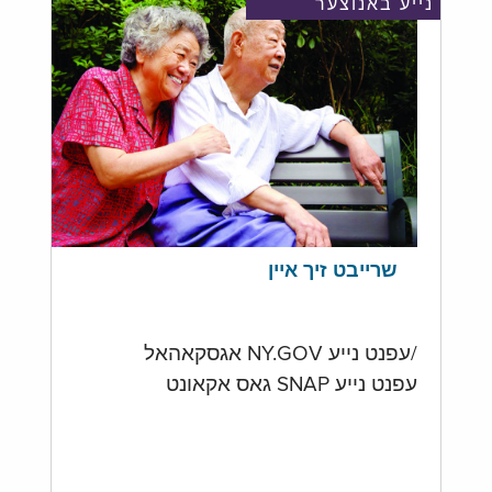
נייע באנוצער
שרייבט זיך איין
/עפנט נייע NY.GOV אגסקאהאל
עפנט נייע SNAP גאס אקאונט