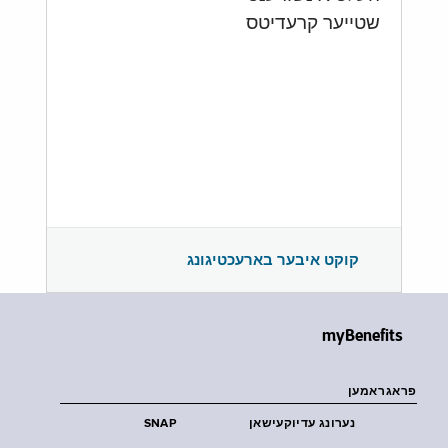
שטייער קרעדיטס
קוקט איבער בארעכטיגונג
myBenefits
פראגראמען
נערונג עדיוקעישאן
SNAP