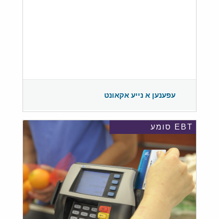
עפענען א נייע אקאונט
EBT סומע