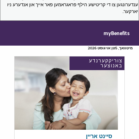
ענדערונגען צו די קריטישע הילף פראגראמען פאר אייך און אנדערע ניו
יארקער.
myBenefits
מיטוואך, 5טן אויגוסט 2026
צוריקקערנדע
באנוצער
סיינט אריין