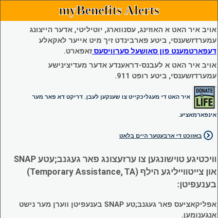
myBenefits Alerts
אויב איר האט א האוזינג, עסנווארג, יוטיליטי, אדער הייצונג
עמערדזשענסי, ביטע פארבינדט זיך מיט אייער לאקאלע
דעפארטמענט פון סאושעל סערוויסעס
זאפארט.
אויב איר האט א לעבנס-דראענדע אדער מעדיצינישע
עמערדזשענסי, ביטע רופט 911.
איר האט די מעגליכקייט צו שענקען לעבן. דריקט דא פאר מער
אינפארמאציע.
באזוכט די ארבעטער היים בלאט
וויכטיגע טוישונגען צו ערזעצונג פאר געגנב;עטע SNAP
און צייטווייליגע הילף (Temporary Assistance, TA)
בענעפיטן:
אפליקאציעס פאר געגנב;טע SNAP בענעפיטן ווערן מער נישט
אנגענומען.