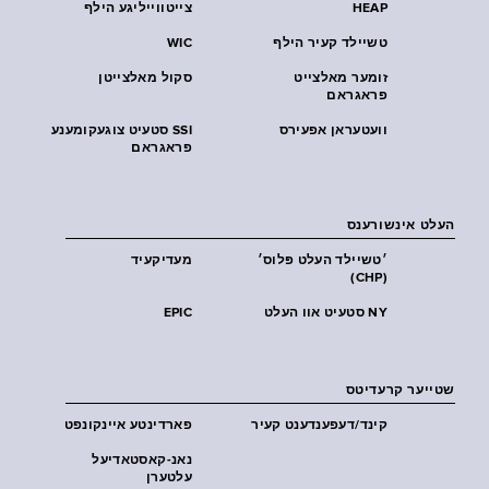
HEAP
צייטווייליגע הילף
טשיילד קעיר הילף
WIC
זומער מאלצייט
סקול מאלצייטן
פראגראם
וועטעראן אפעירס
SSI סטעיט צוגעקומענע
פראגראם
העלט אינשורענס
׳טשיילד העלט פּלוס׳
מעדיקעיד
(CHP)
NY סטעיט אוו העלט
EPIC
שטייער קרעדיטס
קינד/דעפענדענט קעיר
פארדינטע איינקונפט
נאנ-קאסטאדיעל
עלטערן