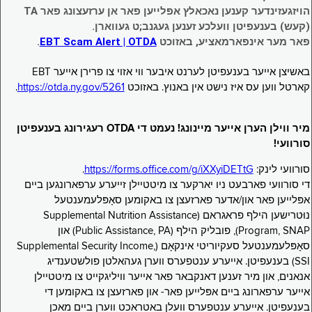
הויזגעזינדער קענען נאכאלץ אפּלייען פאר אן ערזעצונג פאר TA
(קעש) בענעפיטן וועלכע זענען געגנב;ט געווארן.
פאר מער אינפארמאציע, באזוכט
EBT Scam Alert | OTDA
.
באשיצן אייער בענעפיטן לערנט איבער ווי אזוי צו פרירן אייער EBT
קארטל ווען עס איז נישט אין באנוץ. באזוכט
https://otda.ny.gov/5261
.
מיר ווילן הערן אייער מיינונג! נעמט די OTDA רעגירונג בענעפיטן
סורוועי!
סורוועי לינק:
https://forms.office.com/g/iXXyiDETtG
.
די סורוועי פארבעט ניו יארקער צו מיטטיילן זייערע ערפארונגען ביים
אפּלייען פאר און/אדער פארזעצן צו באקומען סאָפּלעמענטעל
נוּטרישען הילף פראגראם (Supplemental Nutrition Assistance
Program, SNAP), פובליק הילף (Public Assistance, PA) און
סאָפּלעמענטעל סעקיוריטי אינקאָם (Supplemental Security Income,
SSI) בענעפיטן. אייערע ענטפערס ווערן געהאלטן פולשטענדיג
אנאנים, און מיר זענען דאנקבאר פאר אייער וויליגקייט צו מיטטיילן
אייער ערפארונג ביים אפּלייען פאר- און פארזעצן צו באקומען די
בענעפיטן. אייערע ענטפערס וועלן באטראכט ווערן ביים מאכן