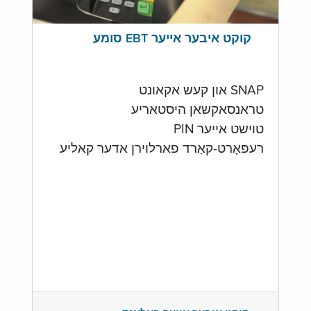
קוקט איבער אייער EBT סומע
SNAP און קעש אקאונט
טראנסאקשאן היסטאריע
טוישט אייער PIN
רעפּאָרט-קאַרד פארלוירן אדער קאליע