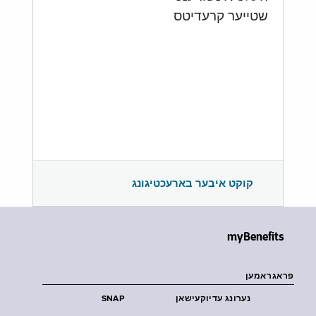
שטייער קרעדיטס
קוקט איבער בארעכטיגונג
myBenefits
פראגראמען
נערונג עדיוקעישאן
SNAP