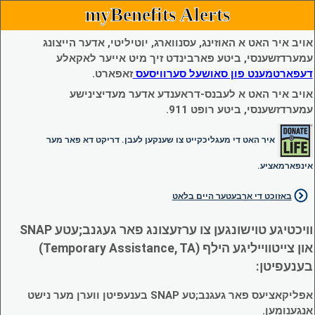
myBenefits Alerts
אויב איר האט א האוזינג, עסנווארג, יוטיליטי, אדער הייצונג
עמערדזשענסי, ביטע פארבינדט זיך מיט אייער לאקאלע
דעפארטמענט פון סאושעל סערוויסעס
זאפארט.
אויב איר האט א לעבנס-דראענדע אדער מעדיצינישע
עמערדזשענסי, ביטע רופט 911.
איר האט די מעגליכקייט צו שענקען לעבן. דריקט דא פאר מער
אינפארמאציע.
באזוכט די ארבעטער היים בלאט
וויכטיגע טוישונגען צו ערזעצונג פאר געגנב;עטע SNAP
און צייטווייליגע הילף (Temporary Assistance, TA)
בענעפיטן:
אפליקאציעס פאר געגנב;טע SNAP בענעפיטן ווערן מער נישט
אנגענומען.