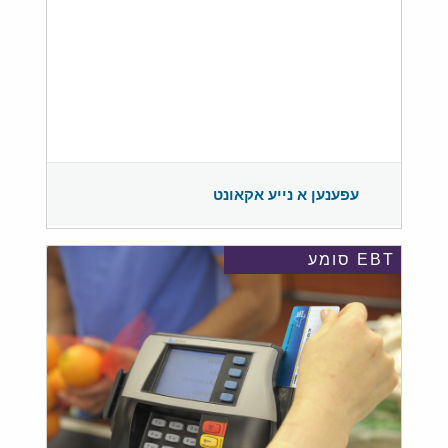
עפענען א נייע אקאונט
EBT סומע