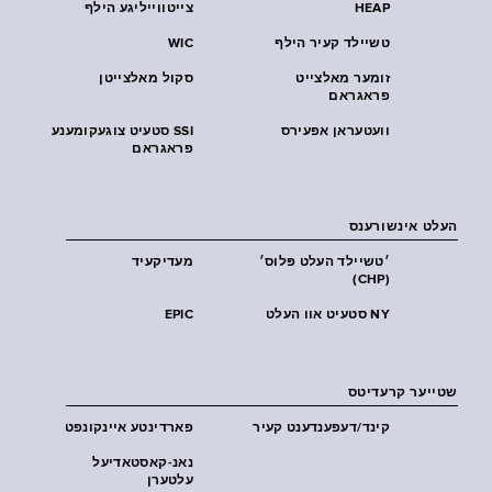
HEAP
צייטווייליגע הילף
טשיילד קעיר הילף
WIC
זומער מאלצייט
סקול מאלצייטן
פראגראם
וועטעראן אפעירס
SSI סטעיט צוגעקומענע
פראגראם
העלט אינשורענס
׳טשיילד העלט פּלוס׳
מעדיקעיד
(CHP)
NY סטעיט אוו העלט
EPIC
שטייער קרעדיטס
קינד/דעפענדענט קעיר
פארדינטע איינקונפט
נאנ-קאסטאדיעל
עלטערן