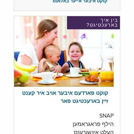
קוקט איבער אייער באלאנס
בין איך
בארעכטיגט?
קוקט פארדעם איבער אויב איר קענט
זיין בארעכטיגט פאר
SNAP
הילף פראגראמען
העלט אינשורענס