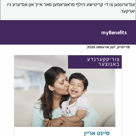
ענדערונגען צו די קריטישע הילף פראגראמען פאר אייך און אנדערע ניו
יארקער.
myBenefits
פֿרײַטיק, 7טן אויגוסט 2026
צוריקקערנדע
באנוצער
סיינט אריין