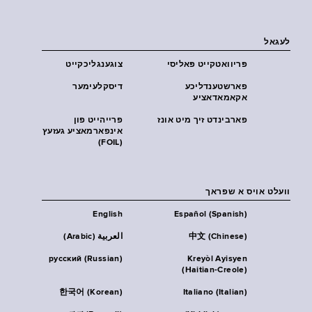
לעגאל
פּריוואטקייט פּאליסי
צוגענגליכקייט
פארשטענדליכע
דיסקלעימער
אקאמאדאציע
פארבינדט זיך מיט אונז
פרייהייט פון
אינפארמאציע געזעץ
(FOIL)
וועלט אויס א שפראך
English
Español (Spanish)
中文 (Chinese)
العربية (Arabic)
русский (Russian)
Kreyòl Ayisyen
(Haitian-Creole)
한국어 (Korean)
Italiano (Italian)