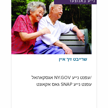
נייע באנוצער
שרייבט זיך איין
/עפנט נייע NY.GOV אגסקאהאל
עפנט נייע SNAP גאס אקאונט