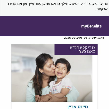
ענדערונגען צו די קריטישע הילף פראגראמען פאר אייך און אנדערע ניו
יארקער.
myBenefits
דאנערשטיק, 6טן אויגוסט 2026
צוריקקערנדע
באנוצער
סיינט אריין