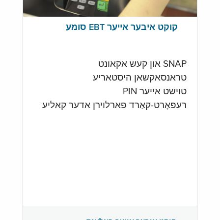
קוקט איבער אייער EBT סומע
SNAP און קעש אקאונט
טראנסאקשאן היסטאריע
טוישט אייער PIN
רעפּאָרט-קאַרד פארלוירן אדער קאליע