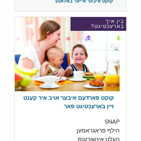
קוקט איבער אייער באלאנס
בין איך
בארעכטיגט?
קוקט פארדעם איבער אויב איר קענט
זיין בארעכטיגט פאר
SNAP
הילף פראגראמען
העלט אינשורענס