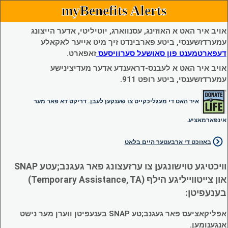
myBenefits Alerts
אויב איר האט א האוזינג, עסנווארג, יוטיליטי, אדער הייצונג
עמערדזשענסי, ביטע פארבינדט זיך מיט אייער לאקאלע
דעפארטמענט פון סאושעל סערוויסעס
זאפארט.
אויב איר האט א לעבנס-דראענדע אדער מעדיצינישע
עמערדזשענסי, ביטע רופט 911.
איר האט די מעגליכקייט צו שענקען לעבן. דריקט דא פאר מער
אינפארמאציע.
באזוכט די ארבעטער היים בלאט
וויכטיגע טוישונגען צו ערזעצונג פאר געגנב;עטע SNAP
און צייטווייליגע הילף (Temporary Assistance, TA)
בענעפיטן:
אפליקאציעס פאר געגנב;טע SNAP בענעפיטן ווערן מער נישט
אנגענומען.