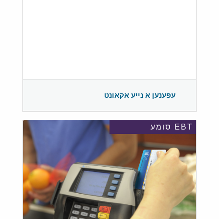
עפענען א נייע אקאונט
EBT סומע