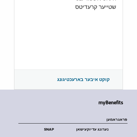
שטייער קרעדיטס
קוקט איבער בארעכטיגונג
myBenefits
פראגראמען
נערונג עדיוקעישאן
SNAP