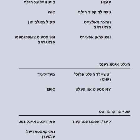
HEAP
צייטווייליגע הילף
טשיילד קעיר הילף
WIC
זומער מאלצייט
סקול מאלצייטן
פראגראם
וועטעראן אפעירס
SSI סטעיט צוגעקומענע
פראגראם
העלט אינשורענס
׳טשיילד העלט פּלוס׳
מעדיקעיד
(CHP)
NY סטעיט אוו העלט
EPIC
שטייער קרעדיטס
קינד/דעפענדענט קעיר
פארדינטע איינקונפט
נאנ-קאסטאדיעל
עלטערן