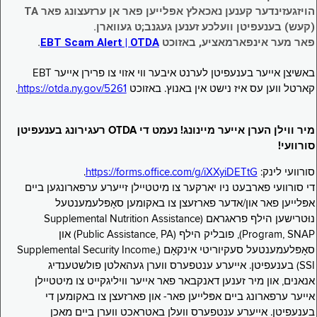
הויזגעזינדער קענען נאכאלץ אפּלייען פאר אן ערזעצונג פאר TA
(קעש) בענעפיטן וועלכע זענען געגנב;ט געווארן.
פאר מער אינפארמאציע, באזוכט
EBT Scam Alert | OTDA
.
באשיצן אייער בענעפיטן לערנט איבער ווי אזוי צו פרירן אייער EBT
קארטל ווען עס איז נישט אין באנוץ. באזוכט
https://otda.ny.gov/5261
.
מיר ווילן הערן אייער מיינונג! נעמט די OTDA רעגירונג בענעפיטן
סורוועי!
סורוועי לינק:
https://forms.office.com/g/iXXyiDETtG
.
די סורוועי פארבעט ניו יארקער צו מיטטיילן זייערע ערפארונגען ביים
אפּלייען פאר און/אדער פארזעצן צו באקומען סאָפּלעמענטעל
נוּטרישען הילף פראגראם (Supplemental Nutrition Assistance
Program, SNAP), פובליק הילף (Public Assistance, PA) און
סאָפּלעמענטעל סעקיוריטי אינקאָם (Supplemental Security Income,
SSI) בענעפיטן. אייערע ענטפערס ווערן געהאלטן פולשטענדיג
אנאנים, און מיר זענען דאנקבאר פאר אייער וויליגקייט צו מיטטיילן
אייער ערפארונג ביים אפּלייען פאר- און פארזעצן צו באקומען די
בענעפיטן. אייערע ענטפערס וועלן באטראכט ווערן ביים מאכן