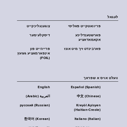
לעגאל
פּריוואטקייט פּאליסי
צוגענגליכקייט
פארשטענדליכע
דיסקלעימער
אקאמאדאציע
פארבינדט זיך מיט אונז
פרייהייט פון
אינפארמאציע געזעץ
(FOIL)
וועלט אויס א שפראך
English
Español (Spanish)
中文 (Chinese)
العربية (Arabic)
русский (Russian)
Kreyòl Ayisyen
(Haitian-Creole)
한국어 (Korean)
Italiano (Italian)