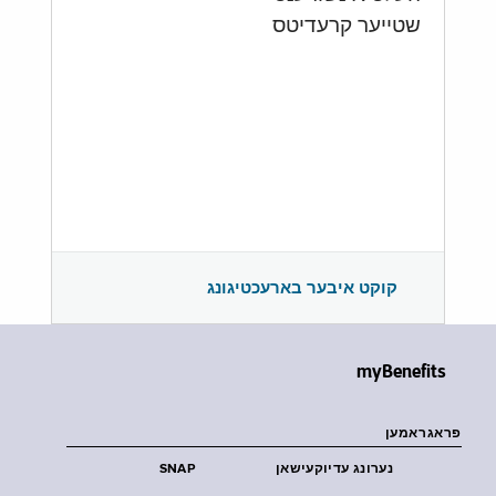
שטייער קרעדיטס
קוקט איבער בארעכטיגונג
myBenefits
פראגראמען
נערונג עדיוקעישאן
SNAP