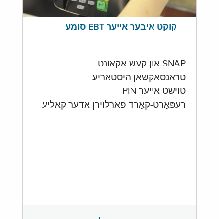
קוקט איבער אייער EBT סומע
SNAP און קעש אקאונט
טראנסאקשאן היסטאריע
טוישט אייער PIN
רעפּאָרט-קאַרד פארלוירן אדער קאליע