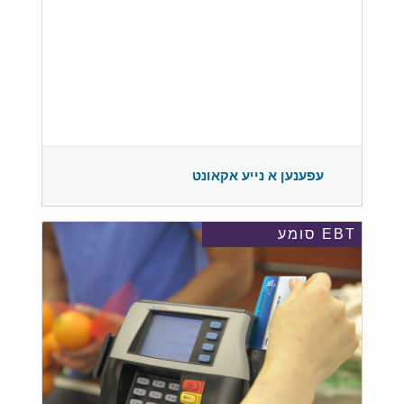
עפענען א נייע אקאונט
EBT סומע