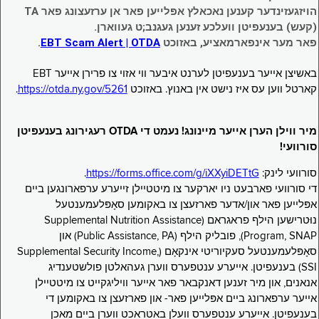
הויזגעזינדער קענען נאכאלץ אפּלייען פאר אן ערזעצונג פאר TA
(קעש) בענעפיטן וועלכע זענען געגנב;ט געווארן.
פאר מער אינפארמאציע, באזוכט
EBT Scam Alert | OTDA
.
באשיצן אייער בענעפיטן לערנט איבער ווי אזוי צו פרירן אייער EBT
קארטל ווען עס איז נישט אין באנוץ. באזוכט
https://otda.ny.gov/5261
.
מיר ווילן הערן אייער מיינונג! נעמט די OTDA רעגירונג בענעפיטן
סורוועי!
סורוועי לינק:
https://forms.office.com/g/iXXyiDETtG
.
די סורוועי פארבעט ניו יארקער צו מיטטיילן זייערע ערפארונגען ביים
אפּלייען פאר און/אדער פארזעצן צו באקומען סאָפּלעמענטעל
נוּטרישען הילף פראגראם (Supplemental Nutrition Assistance
Program, SNAP), פובליק הילף (Public Assistance, PA) און
סאָפּלעמענטעל סעקיוריטי אינקאָם (Supplemental Security Income,
SSI) בענעפיטן. אייערע ענטפערס ווערן געהאלטן פולשטענדיג
אנאנים, און מיר זענען דאנקבאר פאר אייער וויליגקייט צו מיטטיילן
אייער ערפארונג ביים אפּלייען פאר- און פארזעצן צו באקומען די
בענעפיטן. אייערע ענטפערס וועלן באטראכט ווערן ביים מאכן