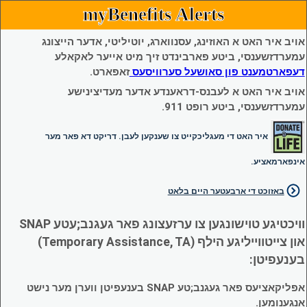
myBenefits Alerts
אויב איר האט א האוזינג, עסנווארג, יוטיליטי, אדער הייצונג
עמערדזשענסי, ביטע פארבינדט זיך מיט אייער לאקאלע
דעפארטמענט פון סאושעל סערוויסעס
זאפארט.
אויב איר האט א לעבנס-דראענדע אדער מעדיצינישע
עמערדזשענסי, ביטע רופט 911.
איר האט די מעגליכקייט צו שענקען לעבן. דריקט דא פאר מער
אינפארמאציע.
באזוכט די ארבעטער היים בלאט
וויכטיגע טוישונגען צו ערזעצונג פאר געגנב;עטע SNAP
און צייטווייליגע הילף (Temporary Assistance, TA)
בענעפיטן:
אפליקאציעס פאר געגנב;טע SNAP בענעפיטן ווערן מער נישט
אנגענומען.