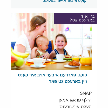
קוקט איבער אייער באלאנס
בין איך
בארעכטיגט?
קוקט פארדעם איבער אויב איר קענט
זיין בארעכטיגט פאר
SNAP
הילף פראגראמען
העלט אינשורענס