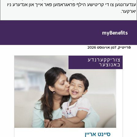
ענדערונגען צו די קריטישע הילף פראגראמען פאר אייך און אנדערע ניו
יארקער.
myBenefits
פֿרײַטיק, 7טן אויגוסט 2026
צוריקקערנדע
באנוצער
סיינט אריין