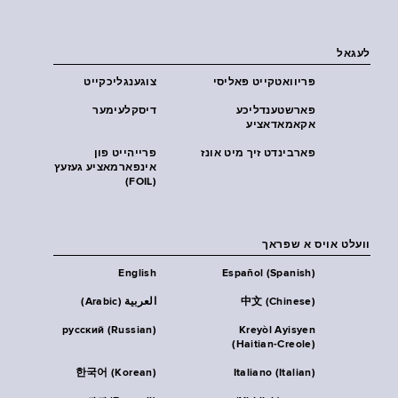
לעגאל
פּריוואטקייט פּאליסי
צוגענגליכקייט
פארשטענדליכע
דיסקלעימער
אקאמאדאציע
פארבינדט זיך מיט אונז
פרייהייט פון
אינפארמאציע געזעץ
(FOIL)
וועלט אויס א שפראך
English
Español (Spanish)
中文 (Chinese)
العربية (Arabic)
русский (Russian)
Kreyòl Ayisyen
(Haitian-Creole)
한국어 (Korean)
Italiano (Italian)