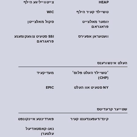
HEAP
צייטווייליגע הילף
טשיילד קעיר הילף
WIC
זומער מאלצייט
סקול מאלצייטן
פראגראם
וועטעראן אפעירס
SSI סטעיט צוגעקומענע
פראגראם
העלט אינשורענס
׳טשיילד העלט פּלוס׳
מעדיקעיד
(CHP)
NY סטעיט אוו העלט
EPIC
שטייער קרעדיטס
קינד/דעפענדענט קעיר
פארדינטע איינקונפט
נאנ-קאסטאדיעל
עלטערן