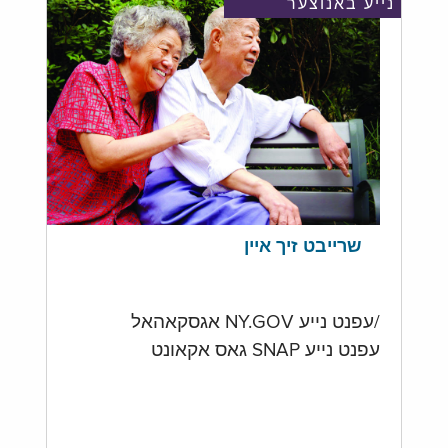
נייע באנוצער
שרייבט זיך איין
/עפנט נייע NY.GOV אגסקאהאל
עפנט נייע SNAP גאס אקאונט