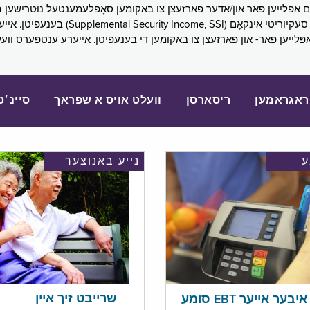
SNAP), פובליק הילף (lic Assistance, PA
אפּלייען פאר- און פארזעצן צו באקומען די בענעפיטן. אייערע ענטפערס ווע
ראגראמען
ריסארסן
וועלט אויס א שפראך
סיינ׳ט
נייע באנוצער
שרייבט זיך איין
בער אייער EBT סומע