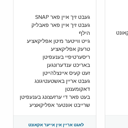
געבט זיך איין פאר SNAP
געבט זיך איין פאר פאבליק
הילף
גייט ווייטער מיטן אפליקאציע
טרעק אפליקאציע
ריסערטיפיי בענעפיטן
באריכט ענדערונגען
זעט קעיס איינצלהייטן
געבט אריין באשטעטיגונג
דאקומענטן
בעט פאר די ערזעצונג בענעפיטן
שרייבט אונטער אפליקאציע
לאגט אריין אין אייער אקאונט