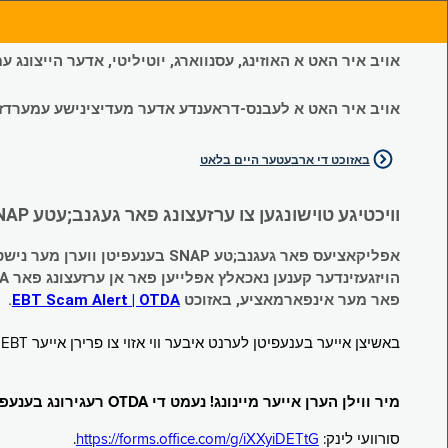
אויב איר האט א האוזינג, עסנווארג, יוטיליטי, אדער הייצונג
אויב איר האט א לעבנס-דראענדע אדער מעדיצינישע עמערדזשענס
באזוכט די ארבעטער היים בלאט
וויכטיגע טוישונגען צו ערזעצונג פאר געגנב;עטע SNAP און צייטווייליגע הילף (Temporary Assistance, TA) בענעפיטן:
אפליקאציעס פאר געגנב;טע SNAP בענעפיטן ווערן מער נישט אנגענומען.
הויזגעזינדער קענען נאכאלץ אפּלייען פאר אן ערזעצונג פאר TA (קעש) בענעפיטן וועלכע זענען געגנב;ט געווארן.
פאר מער אינפארמאציע, באזוכט
EBT Scam Alert | OTDA
.
באשיצן אייער בענעפיטן לערנט איבער ווי אזוי צו פרירן אייער EBT קארטל ווען עס איז נישט אין באנוץ. באזוכט
מיר ווילן הערן אייער מיינונג! נעמט די OTDA רעגירונג בענעפיטן סורוועי!
סורוועי לינק:
https://forms.office.com/g/iXXyiDETtG
.