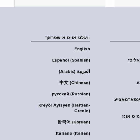
וועלט אויס א שפראך
English
אליסי
Español (Spanish)
العربية (Arabic)
ע
中文 (Chinese)
русский (Russian)
אינפארמאציע
Kreyòl Ayisyen (Haitian-
Creole)
יט אונז
한국어 (Korean)
Italiano (Italian)