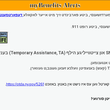
myBenefits Alerts
 עמערדזשענסי, ביטע פארבינדט זיך מיט אייער לאקאלע
דעפארטמענט פ
י, ביטע רופט 911.
.
https://otda.ny.gov/5261