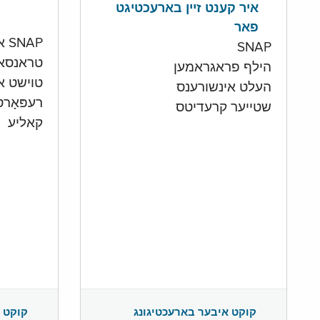
איר קענט זיין בארעכטיגט
פאר
SNAP און קעש אקאונט
SNAP
טראנסא
הילף פראגראמען
טוישט איי
העלט אינשורענס
רעפּאָר
שטייער קרעדיטס
קאליע
קוקט 
קוקט איבער בארעכטיגונג