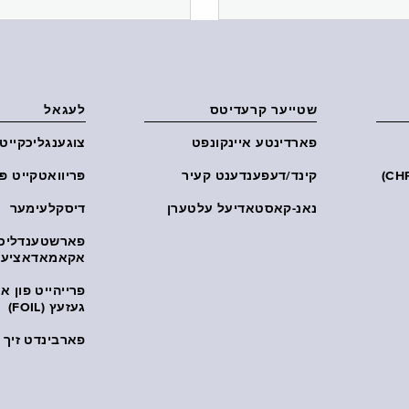
שטייער קרעדיטס
לעגאל
פארדינטע איינקונפט
צוגענגליכקייט
קינד/דעפענדענט קעיר
פּריוואטקייט פּ
נאנ-קאסטאדיעל עלטערן
דיסקלעימער
פארשטענדליכ
אקאמאדאציע
פרייהייט פון 
געזעץ (FOIL)
פארבינדט זיך מ