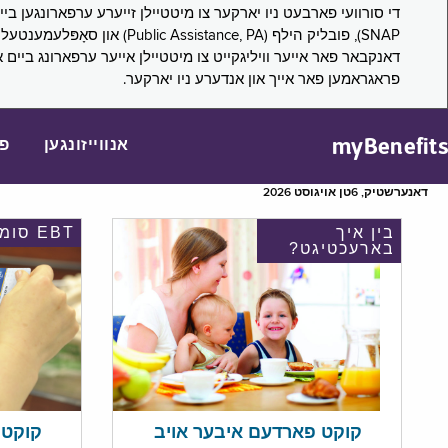
דאנקבאר פאר אייער וויליגקייט צו מיטטיילן אייער ערפארונג ביים 
פראגראמען פאר אייך און אנדערע ניו יארקער.
myBenefits
אנווייזונגען
פ
דאנערשטיק, 6טן אויגוסט 2026
בין איך
EBT סומע
בארעכטיגט?
קוקט אי
קוקט פארדעם איבער אויב