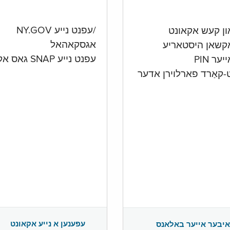
/עפנט נייע NY.GOV
אגסקאהאל
קשאן היסטאריע
עפנט נייע SNAP גאס אקאונט
ער PIN
ט-קאַרד פארלוירן אדער
עפענען א נייע אקאונט
איבער אייער באלאנס