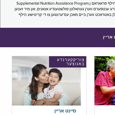
די סורוועי פארבעט ניו יארקער צו מיטטיילן זייערע ערפארונגען ביים אפּלייען פאר און/אדער פארזעצן צו באקומען סאָפּלעמענטעל נוּטרישען הילף פראגראם (Supplemental Nutrition Assistance Program,
Pub) און סאָפּלעמענטעל סעקיוריטי אינקאָם (Supplemental Security Income, SSI) בענעפיטן. אייערע ענטפערס ווערן געהאלטן פולשטענדיג אנאנים, און מיר זענען
לן באטראכט ווערן ביים מאכן ענדערונגען צו די קריטישע הילף
 אריין
צוריקקערנדע
באנוצער
סיינט אריין