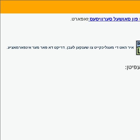
ון סאושעל סערוויסעס
זאפארט.
איר האט די מעגליכקייט צו שענקען לעבן. דריקט דא פאר מער אינפארמאציע.