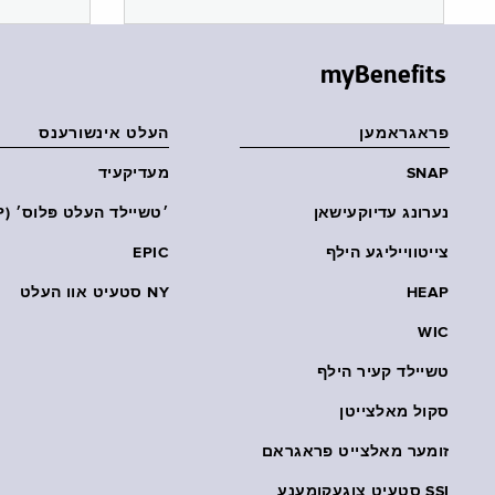
myBenefits
פראגראמען
העלט אינשורענס
SNAP
מעדיקעיד
נערונג עדיוקעישאן
׳טשיילד העלט פּלוס׳ (CHP)
צייטווייליגע הילף
EPIC
HEAP
NY סטעיט אוו העלט
WIC
טשיילד קעיר הילף
סקול מאלצייטן
זומער מאלצייט פראגראם
SSI סטעיט צוגעקומענע