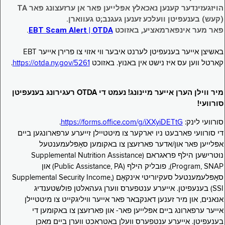
הויזגעזינדער קענען נאכאלץ אפּלייען פאר אן ערזעצונג פאר TA
(קעש) בענעפיטן וועלכע זענען געגנב;ט געווארן.
פאר מער אינפארמאציע, באזוכט
EBT Scam Alert | OTDA
.
באשיצן אייער בענעפיטן לערנט איבער ווי אזוי צו פרירן אייער EBT
קארטל ווען עס איז נישט אין באנוץ. באזוכט
https://otda.ny.gov/5261
.
מיר ווילן הערן אייער מיינונג! נעמט די OTDA רעגירונג בענעפיטן
סורוועי!
סורוועי לינק:
https://forms.office.com/g/iXXyiDETtG
.
די סורוועי פארבעט ניו יארקער צו מיטטיילן זייערע ערפארונגען ביים
אפּלייען פאר און/אדער פארזעצן צו באקומען סאָפּלעמענטעל
נוּטרישען הילף פראגראם (Supplemental Nutrition Assistance
Program, SNAP), פובליק הילף (Public Assistance, PA) און
סאָפּלעמענטעל סעקיוריטי אינקאָם (Supplemental Security Income,
SSI) בענעפיטן. אייערע ענטפערס ווערן געהאלטן פולשטענדיג
אנאנים, און מיר זענען דאנקבאר פאר אייער וויליגקייט צו מיטטיילן
אייער ערפארונג ביים אפּלייען פאר- און פארזעצן צו באקומען די
בענעפיטן. אייערע ענטפערס וועלן באטראכט ווערן ביים מאכן