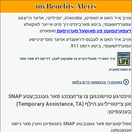
myBenefits Alerts
אויב איר האט א האוזינג, עסנווארג, יוטיליטי, אדער הייצונג
עמערדזשענסי, ביטע פארבינדט זיך מיט אייער לאקאלע
דעפארטמענט פון סאושעל סערוויסעס
זאפארט.
אויב איר האט א לעבנס-דראענדע אדער מעדיצינישע
עמערדזשענסי, ביטע רופט 911.
איר האט די מעגליכקייט צו שענקען לעבן. דריקט דא פאר מער
אינפארמאציע.
באזוכט די ארבעטער היים בלאט
וויכטיגע טוישונגען צו ערזעצונג פאר געגנב;עטע SNAP
און צייטווייליגע הילף (Temporary Assistance, TA)
בענעפיטן:
אפליקאציעס פאר געגנב;טע SNAP בענעפיטן ווערן מער נישט
אנגענומען.