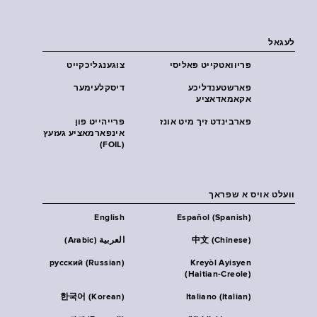
לעגאל
פּריוואטקייט פּאליסי
צוגענגליכקייט
פארשטענדליכע
דיסקלעימער
אקאמאדאציע
פארבינדט זיך מיט אונז
פרייהייט פון
אינפארמאציע געזעץ
(FOIL)
וועלט אויס א שפראך
English
Español (Spanish)
中文 (Chinese)
العربية (Arabic)
русский (Russian)
Kreyòl Ayisyen
(Haitian-Creole)
한국어 (Korean)
Italiano (Italian)