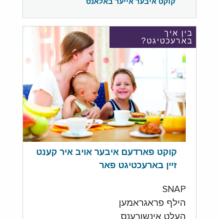
קוקט איבער אייער באלאנס
בין איך
בארעכטיגט?
קוקט פארדעם איבער אויב איר קענט
זיין בארעכטיגט פאר
SNAP
הילף פראגראמען
העלט אינשורענס