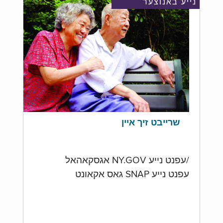
נייע באנוצער
שרייבט זיך איין
/עפנט נייע NY.GOV אגסקאהאל
עפנט נייע SNAP גאס אקאונט