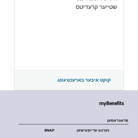
שטייער קרעדיטס
קוקט איבער בארעכטיגונג
myBenefits
פראגראמען
נערונג עדיוקעישאן
SNAP