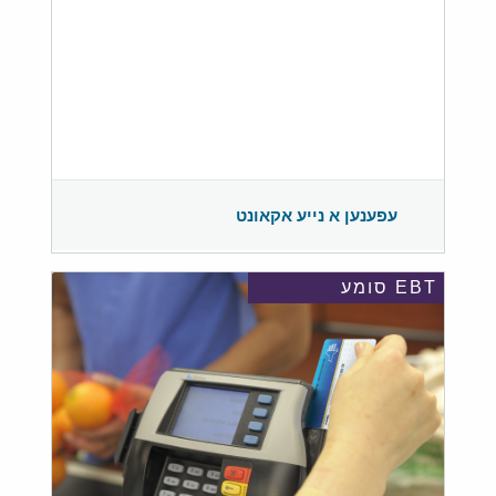
עפענען א נייע אקאונט
EBT סומע