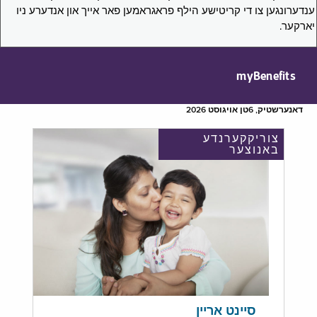
ענדערונגען צו די קריטישע הילף פראגראמען פאר אייך און אנדערע ניו
יארקער.
myBenefits
דאנערשטיק, 6טן אויגוסט 2026
צוריקקערנדע
באנוצער
סיינט אריין