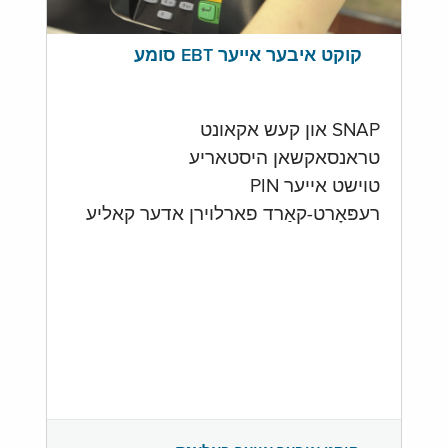
קוקט איבער אייער EBT סומע
SNAP און קעש אקאונט
טראנסאקשאן היסטאריע
טוישט אייער PIN
רעפּאָרט-קאַרד פארלוירן אדער קאליע