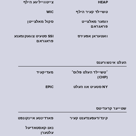
HEAP
צייטווייליגע הילף
טשיילד קעיר הילף
WIC
זומער מאלצייט
סקול מאלצייטן
פראגראם
וועטעראן אפעירס
SSI סטעיט צוגעקומענע
פראגראם
העלט אינשורענס
׳טשיילד העלט פּלוס׳
מעדיקעיד
(CHP)
NY סטעיט אוו העלט
EPIC
שטייער קרעדיטס
קינד/דעפענדענט קעיר
פארדינטע איינקונפט
נאנ-קאסטאדיעל
עלטערן