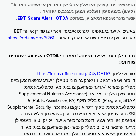
הויזגעזינדער קענען נאכאלץ אפּלייען פאר אן ערזעצונג פאר TA
(קעש) בענעפיטן וועלכע זענען געגנב;ט געווארן.
פאר מער אינפארמאציע, באזוכט
EBT Scam Alert | OTDA
.
באשיצן אייער בענעפיטן לערנט איבער ווי אזוי צו פרירן אייער EBT
קארטל ווען עס איז נישט אין באנוץ. באזוכט
https://otda.ny.gov/5261
.
מיר ווילן הערן אייער מיינונג! נעמט די OTDA רעגירונג בענעפיטן
סורוועי!
סורוועי לינק:
https://forms.office.com/g/iXXyiDETtG
.
די סורוועי פארבעט ניו יארקער צו מיטטיילן זייערע ערפארונגען ביים
אפּלייען פאר און/אדער פארזעצן צו באקומען סאָפּלעמענטעל
נוּטרישען הילף פראגראם (Supplemental Nutrition Assistance
Program, SNAP), פובליק הילף (Public Assistance, PA) און
סאָפּלעמענטעל סעקיוריטי אינקאָם (Supplemental Security Income,
SSI) בענעפיטן. אייערע ענטפערס ווערן געהאלטן פולשטענדיג
אנאנים, און מיר זענען דאנקבאר פאר אייער וויליגקייט צו מיטטיילן
אייער ערפארונג ביים אפּלייען פאר- און פארזעצן צו באקומען די
בענעפיטן. אייערע ענטפערס וועלן באטראכט ווערן ביים מאכן