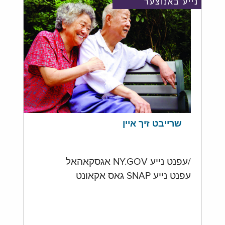
נייע באנוצער
שרייבט זיך איין
/עפנט נייע NY.GOV אגסקאהאל
עפנט נייע SNAP גאס אקאונט