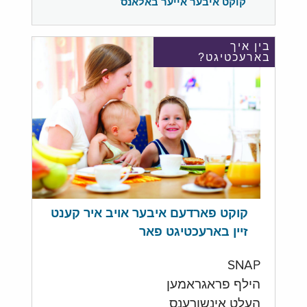
קוקט איבער אייער באלאנס
בין איך
בארעכטיגט?
קוקט פארדעם איבער אויב איר קענט
זיין בארעכטיגט פאר
SNAP
הילף פראגראמען
העלט אינשורענס