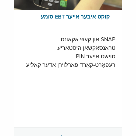
קוקט איבער אייער EBT סומע
SNAP און קעש אקאונט
טראנסאקשאן היסטאריע
טוישט אייער PIN
רעפּאָרט-קאַרד פארלוירן אדער קאליע