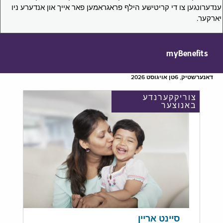
ענדערונגען צו די קריטישע הילף פראגראמען פאר אייך און אנדערע ניו
יארקער.
myBenefits
דאנערשטיק, 6טן אויגוסט 2026
צוריקקערנדע
באנוצער
סיינט אריין