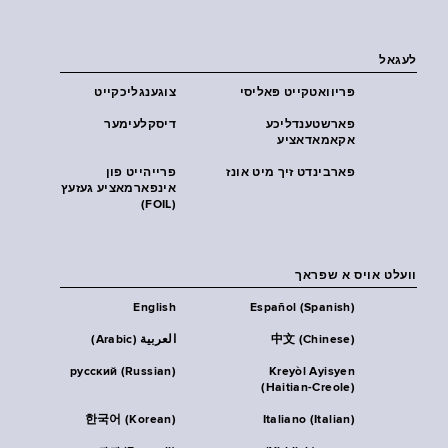
לעגאל
פּריוואטקייט פּאליסי
צוגענגליכקייט
פארשטענדליכע
דיסקלעימער
אקאמאדאציע
פארבינדט זיך מיט אונז
פרייהייט פון
אינפארמאציע געזעץ
(FOIL)
וועלט אויס א שפראך
English
Español (Spanish)
中文 (Chinese)
العربية (Arabic)
русский (Russian)
Kreyòl Ayisyen
(Haitian-Creole)
한국어 (Korean)
Italiano (Italian)