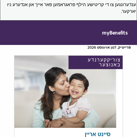
ענדערונגען צו די קריטישע הילף פראגראמען פאר אייך און אנדערע ניו
יארקער.
myBenefits
פֿרײַטיק, 7טן אויגוסט 2026
צוריקקערנדע
באנוצער
סיינט אריין