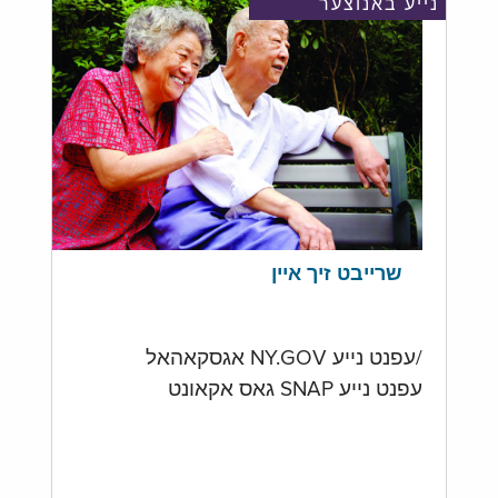
נייע באנוצער
שרייבט זיך איין
/עפנט נייע NY.GOV אגסקאהאל
עפנט נייע SNAP גאס אקאונט