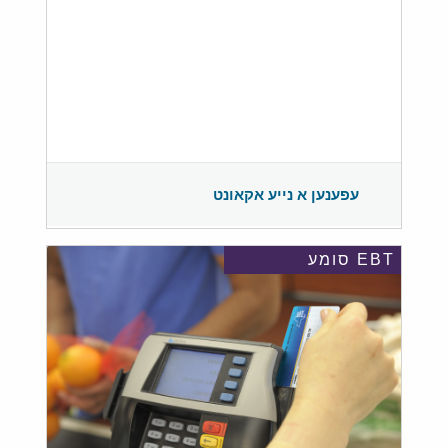
עפענען א נייע אקאונט
EBT סומע