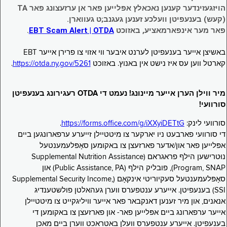
הויזגעזינדער קענען נאכאלץ אפּלייען פאר אן ערזעצונג פאר TA
(קעש) בענעפיטן וועלכע זענען געגנב;ט געווארן.
פאר מער אינפארמאציע, באזוכט
EBT Scam Alert | OTDA
.
באשיצן אייער בענעפיטן לערנט איבער ווי אזוי צו פרירן אייער EBT
קארטל ווען עס איז נישט אין באנוץ. באזוכט
https://otda.ny.gov/5261
.
מיר ווילן הערן אייער מיינונג! נעמט די OTDA רעגירונג בענעפיטן
סורוועי!
סורוועי לינק:
https://forms.office.com/g/iXXyiDETtG
.
די סורוועי פארבעט ניו יארקער צו מיטטיילן זייערע ערפארונגען ביים
אפּלייען פאר און/אדער פארזעצן צו באקומען סאָפּלעמענטעל
נוּטרישען הילף פראגראם (Supplemental Nutrition Assistance
Program, SNAP), פובליק הילף (Public Assistance, PA) און
סאָפּלעמענטעל סעקיוריטי אינקאָם (Supplemental Security Income,
SSI) בענעפיטן. אייערע ענטפערס ווערן געהאלטן פולשטענדיג
אנאנים, און מיר זענען דאנקבאר פאר אייער וויליגקייט צו מיטטיילן
אייער ערפארונג ביים אפּלייען פאר- און פארזעצן צו באקומען די
בענעפיטן. אייערע ענטפערס וועלן באטראכט ווערן ביים מאכן