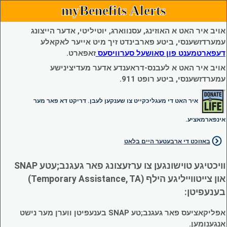
myBenefits Alerts
אויב איר האט א האוזינג, עסנווארג, יוטיליטי, אדער הייצונג
עמערדזשענסי, ביטע פארבינדט זיך מיט אייער לאקאלע
דעפארטמענט פון סאושעל סערוויסעס
זאפארט.
אויב איר האט א לעבנס-דראענדע אדער מעדיצינישע
עמערדזשענסי, ביטע רופט 911.
איר האט די מעגליכקייט צו שענקען לעבן. דריקט דא פאר מער
אינפארמאציע.
באזוכט די ארבעטער היים בלאט
וויכטיגע טוישונגען צו ערזעצונג פאר געגנב;עטע SNAP
און צייטווייליגע הילף (Temporary Assistance, TA)
בענעפיטן:
אפליקאציעס פאר געגנב;טע SNAP בענעפיטן ווערן מער נישט
אנגענומען.