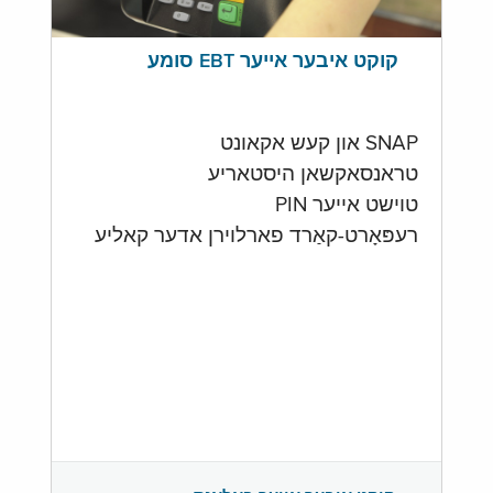
קוקט איבער אייער EBT סומע
SNAP און קעש אקאונט
טראנסאקשאן היסטאריע
טוישט אייער PIN
רעפּאָרט-קאַרד פארלוירן אדער קאליע