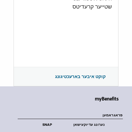
שטייער קרעדיטס
קוקט איבער בארעכטיגונג
myBenefits
פראגראמען
נערונג עדיוקעישאן
SNAP