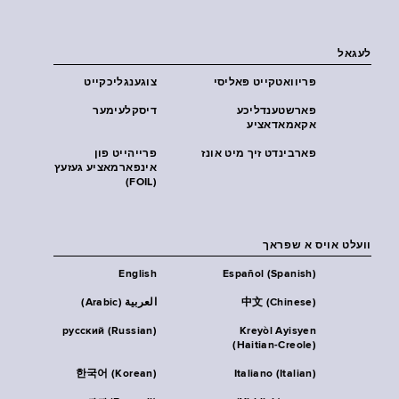
לעגאל
פּריוואטקייט פּאליסי
צוגענגליכקייט
פארשטענדליכע
דיסקלעימער
אקאמאדאציע
פארבינדט זיך מיט אונז
פרייהייט פון
אינפארמאציע געזעץ
(FOIL)
וועלט אויס א שפראך
English
Español (Spanish)
中文 (Chinese)
العربية (Arabic)
русский (Russian)
Kreyòl Ayisyen
(Haitian-Creole)
한국어 (Korean)
Italiano (Italian)