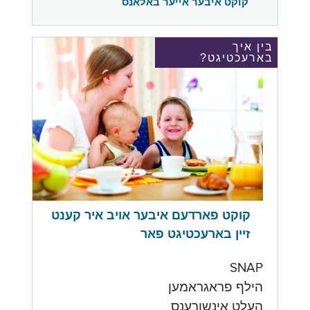
קוקט איבער אייער באלאנס
בין איך
בארעכטיגט?
קוקט פארדעם איבער אויב איר קענט
זיין בארעכטיגט פאר
SNAP
הילף פראגראמען
העלט אינשורענס