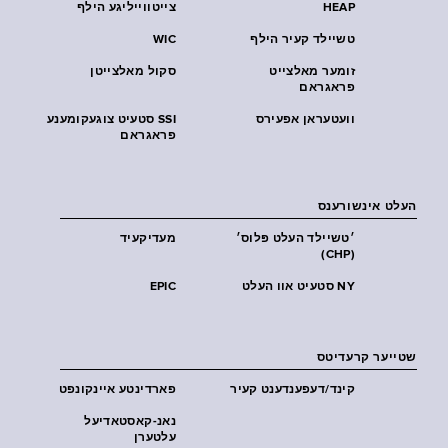
HEAP
צייטווייליגע הילף
טשיילד קעיר הילף
WIC
זומער מאלצייט
סקול מאלצייטן
פראגראם
וועטעראן אפעירס
SSI סטעיט צוגעקומענע
פראגראם
העלט אינשורענס
׳טשיילד העלט פּלוס׳
מעדיקעיד
(CHP)
NY סטעיט אוו העלט
EPIC
שטייער קרעדיטס
קינד/דעפענדענט קעיר
פארדינטע איינקונפט
נאנ-קאסטאדיעל
עלטערן