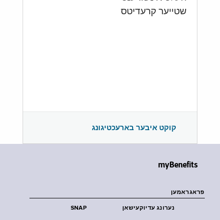
שטייער קרעדיטס
קוקט איבער בארעכטיגונג
myBenefits
פראגראמען
נערונג עדיוקעישאן
SNAP