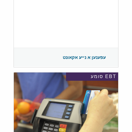
עפענען א נייע אקאונט
EBT סומע