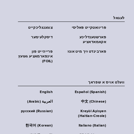
לעגאל
פּריוואטקייט פּאליסי
צוגענגליכקייט
פארשטענדליכע
דיסקלעימער
אקאמאדאציע
פארבינדט זיך מיט אונז
פרייהייט פון
אינפארמאציע געזעץ
(FOIL)
וועלט אויס א שפראך
English
Español (Spanish)
中文 (Chinese)
العربية (Arabic)
русский (Russian)
Kreyòl Ayisyen
(Haitian-Creole)
한국어 (Korean)
Italiano (Italian)