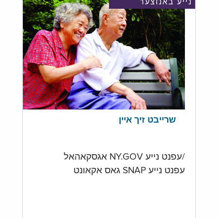
נייע באנוצער
שרייבט זיך איין
/עפנט נייע NY.GOV אגסקאהאל
עפנט נייע SNAP גאס אקאונט