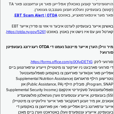
הויזגעזינדער קענען נאכאלץ אפּלייען פאר אן ערזעצונג פאר TA
(קעש) בענעפיטן וועלכע זענען געגנב;ט געווארן.
פאר מער אינפארמאציע, באזוכט
EBT Scam Alert | OTDA
.
באשיצן אייער בענעפיטן לערנט איבער ווי אזוי צו פרירן אייער EBT
קארטל ווען עס איז נישט אין באנוץ. באזוכט
https://otda.ny.gov/5261
.
מיר ווילן הערן אייער מיינונג! נעמט די OTDA רעגירונג בענעפיטן
סורוועי!
סורוועי לינק:
https://forms.office.com/g/iXXyiDETtG
.
די סורוועי פארבעט ניו יארקער צו מיטטיילן זייערע ערפארונגען ביים
אפּלייען פאר און/אדער פארזעצן צו באקומען סאָפּלעמענטעל
נוּטרישען הילף פראגראם (Supplemental Nutrition Assistance
Program, SNAP), פובליק הילף (Public Assistance, PA) און
סאָפּלעמענטעל סעקיוריטי אינקאָם (Supplemental Security Income,
SSI) בענעפיטן. אייערע ענטפערס ווערן געהאלטן פולשטענדיג
אנאנים, און מיר זענען דאנקבאר פאר אייער וויליגקייט צו מיטטיילן
אייער ערפארונג ביים אפּלייען פאר- און פארזעצן צו באקומען די
בענעפיטן. אייערע ענטפערס וועלן באטראכט ווערן ביים מאכן