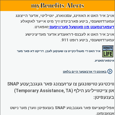
myBenefits Alerts
אויב איר האט א האוזינג, עסנווארג, יוטיליטי, אדער הייצונג
עמערדזשענסי, ביטע פארבינדט זיך מיט אייער לאקאלע
דעפארטמענט פון סאושעל סערוויסעס
זאפארט.
אויב איר האט א לעבנס-דראענדע אדער מעדיצינישע
עמערדזשענסי, ביטע רופט 911.
איר האט די מעגליכקייט צו שענקען לעבן. דריקט דא פאר מער
אינפארמאציע.
באזוכט די ארבעטער היים בלאט
וויכטיגע טוישונגען צו ערזעצונג פאר געגנב;עטע SNAP
און צייטווייליגע הילף (Temporary Assistance, TA)
בענעפיטן:
אפליקאציעס פאר געגנב;טע SNAP בענעפיטן ווערן מער נישט
אנגענומען.