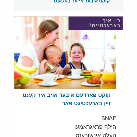
קוקט איבער אייער באלאנס
בין איך
בארעכטיגט?
קוקט פארדעם איבער אויב איר קענט
זיין בארעכטיגט פאר
SNAP
הילף פראגראמען
העלט אינשורענס