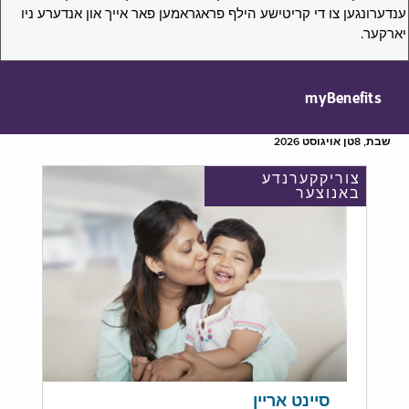
ענדערונגען צו די קריטישע הילף פראגראמען פאר אייך און אנדערע ניו
יארקער.
myBenefits
שבת, 8טן אויגוסט 2026
צוריקקערנדע
באנוצער
סיינט אריין