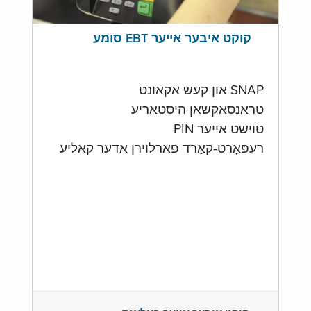
קוקט איבער אייער EBT סומע
SNAP און קעש אקאונט
טראנסאקשאן היסטאריע
טוישט אייער PIN
רעפּאָרט-קאַרד פארלוירן אדער קאליע