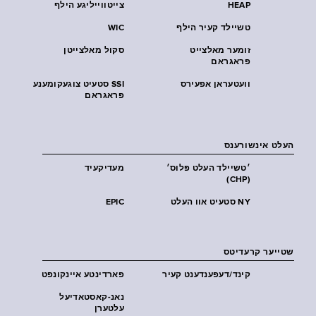
HEAP
צייטווייליגע הילף
טשיילד קעיר הילף
WIC
זומער מאלצייט
סקול מאלצייטן
פראגראם
וועטעראן אפעירס
SSI סטעיט צוגעקומענע
פראגראם
העלט אינשורענס
׳טשיילד העלט פּלוס׳
מעדיקעיד
(CHP)
NY סטעיט אוו העלט
EPIC
שטייער קרעדיטס
קינד/דעפענדענט קעיר
פארדינטע איינקונפט
נאנ-קאסטאדיעל
עלטערן