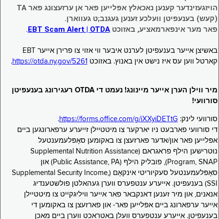
הויזגעזינדער קענען נאכאלץ אפּלייען פאר אן ערזעצונג פאר TA
(קעש) בענעפיטן וועלכע זענען געגנב;ט געווארן.
פאר מער אינפארמאציע, באזוכט
EBT Scam Alert | OTDA
.
באשיצן אייער בענעפיטן לערנט איבער ווי אזוי צו פרירן אייער EBT
קארטל ווען עס איז נישט אין באנוץ. באזוכט
https://otda.ny.gov/5261
.
מיר ווילן הערן אייער מיינונג! נעמט די OTDA רעגירונג בענעפיטן
סורוועי!
סורוועי לינק:
https://forms.office.com/g/iXXyiDETtG
.
די סורוועי פארבעט ניו יארקער צו מיטטיילן זייערע ערפארונגען ביים
אפּלייען פאר און/אדער פארזעצן צו באקומען סאָפּלעמענטעל
נוּטרישען הילף פראגראם (Supplemental Nutrition Assistance
Program, SNAP), פובליק הילף (Public Assistance, PA) און
סאָפּלעמענטעל סעקיוריטי אינקאָם (Supplemental Security Income,
SSI) בענעפיטן. אייערע ענטפערס ווערן געהאלטן פולשטענדיג
אנאנים, און מיר זענען דאנקבאר פאר אייער וויליגקייט צו מיטטיילן
אייער ערפארונג ביים אפּלייען פאר- און פארזעצן צו באקומען די
בענעפיטן. אייערע ענטפערס וועלן באטראכט ווערן ביים מאכן