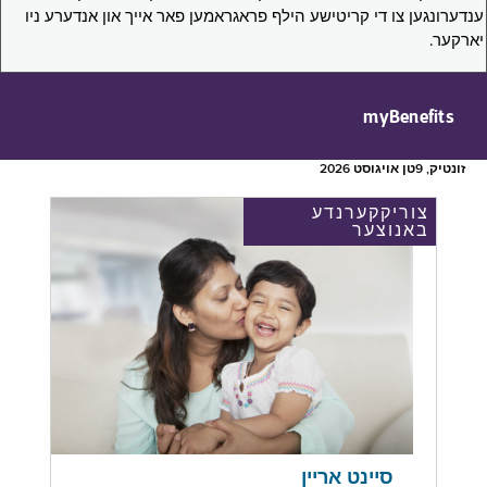
ענדערונגען צו די קריטישע הילף פראגראמען פאר אייך און אנדערע ניו
יארקער.
myBenefits
זונטיק, 9טן אויגוסט 2026
צוריקקערנדע
באנוצער
סיינט אריין