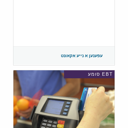
עפענען א נייע אקאונט
EBT סומע