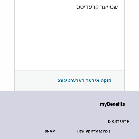
שטייער קרעדיטס
קוקט איבער בארעכטיגונג
myBenefits
פראגראמען
נערונג עדיוקעישאן
SNAP