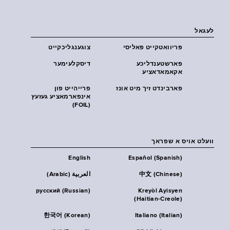
לעגאל
פּריוואטקייט פּאליסי
צוגענגליכקייט
פארשטענדליכע
דיסקלעימער
אקאמאדאציע
פארבינדט זיך מיט אונז
פרייהייט פון
אינפארמאציע געזעץ
(FOIL)
וועלט אויס א שפראך
English
Español (Spanish)
中文 (Chinese)
العربية (Arabic)
русский (Russian)
Kreyòl Ayisyen
(Haitian-Creole)
한국어 (Korean)
Italiano (Italian)