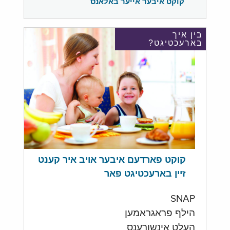
קוקט איבער אייער באלאנס
בין איך
בארעכטיגט?
קוקט פארדעם איבער אויב איר קענט
זיין בארעכטיגט פאר
SNAP
הילף פראגראמען
העלט אינשורענס