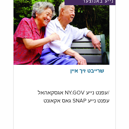
נייע באנוצער
שרייבט זיך איין
/עפנט נייע NY.GOV אגסקאהאל
עפנט נייע SNAP גאס אקאונט