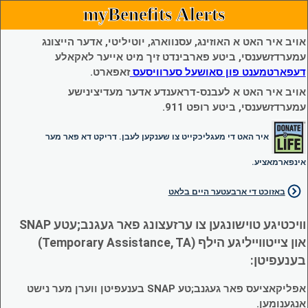
myBenefits Alerts
אויב איר האט א האוזינג, עסנווארג, יוטיליטי, אדער הייצונג
עמערדזשענסי, ביטע פארבינדט זיך מיט אייער לאקאלע
דעפארטמענט פון סאושעל סערוויסעס
זאפארט.
אויב איר האט א לעבנס-דראענדע אדער מעדיצינישע
עמערדזשענסי, ביטע רופט 911.
איר האט די מעגליכקייט צו שענקען לעבן. דריקט דא פאר מער
אינפארמאציע.
באזוכט די ארבעטער היים בלאט
וויכטיגע טוישונגען צו ערזעצונג פאר געגנב;עטע SNAP
און צייטווייליגע הילף (Temporary Assistance, TA)
בענעפיטן:
אפליקאציעס פאר געגנב;טע SNAP בענעפיטן ווערן מער נישט
אנגענומען.