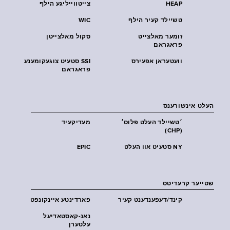
HEAP
צייטווייליגע הילף
טשיילד קעיר הילף
WIC
זומער מאלצייט
סקול מאלצייטן
פראגראם
וועטעראן אפעירס
SSI סטעיט צוגעקומענע
פראגראם
העלט אינשורענס
׳טשיילד העלט פּלוס׳
מעדיקעיד
(CHP)
NY סטעיט אוו העלט
EPIC
שטייער קרעדיטס
קינד/דעפענדענט קעיר
פארדינטע איינקונפט
נאנ-קאסטאדיעל
עלטערן