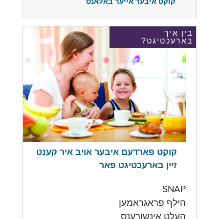
קוקט איבער אייער באלאנס
בין איך
בארעכטיגט?
קוקט פארדעם איבער אויב איר קענט
זיין בארעכטיגט פאר
SNAP
הילף פראגראמען
העלט אינשורענס