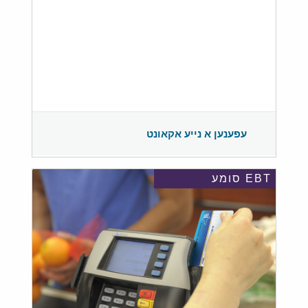
עפענען א נייע אקאונט
EBT סומע