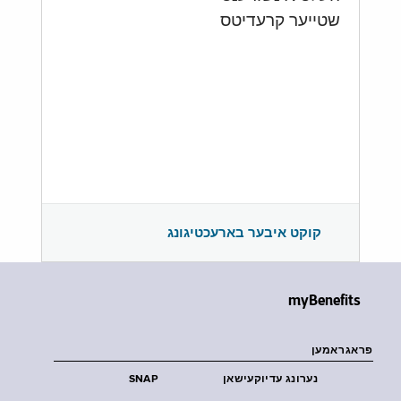
שטייער קרעדיטס
קוקט איבער בארעכטיגונג
myBenefits
פראגראמען
נערונג עדיוקעישאן
SNAP