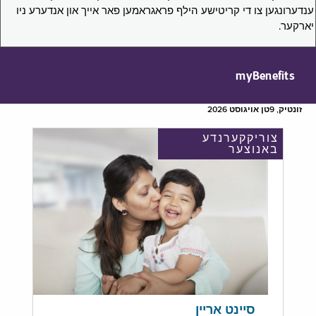
ענדערונגען צו די קריטישע הילף פראגראמען פאר אייך און אנדערע ניו
יארקער.
myBenefits
זונטיק, 9טן אויגוסט 2026
צוריקקערנדע
באנוצער
סיינט אריין