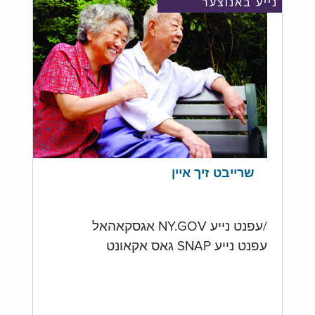
נייע באנוצער
שרייבט זיך איין
/עפנט נייע NY.GOV אגסקאהאל
עפנט נייע SNAP גאס אקאונט