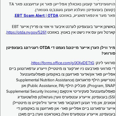
הויזגעזינדער קענען נאכאלץ אפּלייען פאר אן ערזעצונג פאר TA
(קעש) בענעפיטן וועלכע זענען געגנב;ט געווארן.
פאר מער אינפארמאציע, באזוכט
EBT Scam Alert | OTDA
.
באשיצן אייער בענעפיטן לערנט איבער ווי אזוי צו פרירן אייער EBT
קארטל ווען עס איז נישט אין באנוץ. באזוכט
https://otda.ny.gov/5261
.
מיר ווילן הערן אייער מיינונג! נעמט די OTDA רעגירונג בענעפיטן
סורוועי!
סורוועי לינק:
https://forms.office.com/g/iXXyiDETtG
.
די סורוועי פארבעט ניו יארקער צו מיטטיילן זייערע ערפארונגען ביים
אפּלייען פאר און/אדער פארזעצן צו באקומען סאָפּלעמענטעל
נוּטרישען הילף פראגראם (Supplemental Nutrition Assistance
Program, SNAP), פובליק הילף (Public Assistance, PA) און
סאָפּלעמענטעל סעקיוריטי אינקאָם (Supplemental Security Income,
SSI) בענעפיטן. אייערע ענטפערס ווערן געהאלטן פולשטענדיג
אנאנים, און מיר זענען דאנקבאר פאר אייער וויליגקייט צו מיטטיילן
אייער ערפארונג ביים אפּלייען פאר- און פארזעצן צו באקומען די
בענעפיטן. אייערע ענטפערס וועלן באטראכט ווערן ביים מאכן