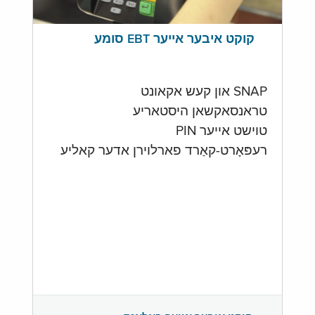
קוקט איבער אייער EBT סומע
SNAP און קעש אקאונט
טראנסאקשאן היסטאריע
טוישט אייער PIN
רעפּאָרט-קאַרד פארלוירן אדער קאליע