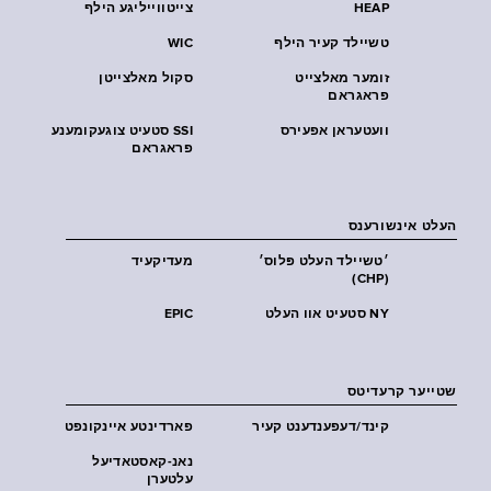
HEAP
צייטווייליגע הילף
טשיילד קעיר הילף
WIC
זומער מאלצייט
סקול מאלצייטן
פראגראם
וועטעראן אפעירס
SSI סטעיט צוגעקומענע
פראגראם
העלט אינשורענס
׳טשיילד העלט פּלוס׳
מעדיקעיד
(CHP)
NY סטעיט אוו העלט
EPIC
שטייער קרעדיטס
קינד/דעפענדענט קעיר
פארדינטע איינקונפט
נאנ-קאסטאדיעל
עלטערן