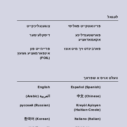
לעגאל
פּריוואטקייט פּאליסי
צוגענגליכקייט
פארשטענדליכע
דיסקלעימער
אקאמאדאציע
פארבינדט זיך מיט אונז
פרייהייט פון
אינפארמאציע געזעץ
(FOIL)
וועלט אויס א שפראך
English
Español (Spanish)
中文 (Chinese)
العربية (Arabic)
русский (Russian)
Kreyòl Ayisyen
(Haitian-Creole)
한국어 (Korean)
Italiano (Italian)