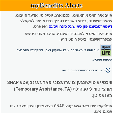
myBenefits Alerts
אויב איר האט א האוזינג, עסנווארג, יוטיליטי, אדער הייצונג
עמערדזשענסי, ביטע פארבינדט זיך מיט אייער לאקאלע
דעפארטמענט פון סאושעל סערוויסעס
זאפארט.
אויב איר האט א לעבנס-דראענדע אדער מעדיצינישע
עמערדזשענסי, ביטע רופט 911.
איר האט די מעגליכקייט צו שענקען לעבן. דריקט דא פאר מער
אינפארמאציע.
באזוכט די ארבעטער היים בלאט
וויכטיגע טוישונגען צו ערזעצונג פאר געגנב;עטע SNAP
און צייטווייליגע הילף (Temporary Assistance, TA)
בענעפיטן:
אפליקאציעס פאר געגנב;טע SNAP בענעפיטן ווערן מער נישט
אנגענומען.