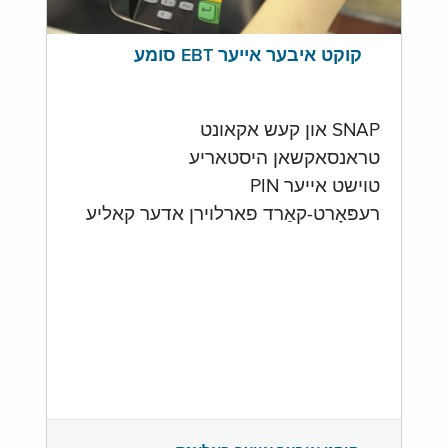
קוקט איבער אייער EBT סומע
SNAP און קעש אקאונט
טראנסאקשאן היסטאריע
טוישט אייער PIN
רעפּאָרט-קאַרד פארלוירן אדער קאליע