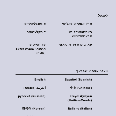
לעגאל
פּריוואטקייט פּאליסי
צוגענגליכקייט
פארשטענדליכע
דיסקלעימער
אקאמאדאציע
פארבינדט זיך מיט אונז
פרייהייט פון
אינפארמאציע געזעץ
(FOIL)
וועלט אויס א שפראך
English
Español (Spanish)
中文 (Chinese)
العربية (Arabic)
русский (Russian)
Kreyòl Ayisyen
(Haitian-Creole)
한국어 (Korean)
Italiano (Italian)