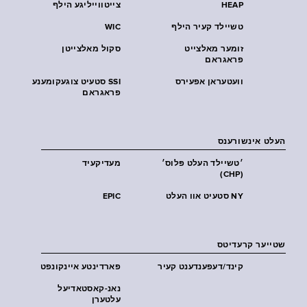
HEAP
צייטווייליגע הילף
טשיילד קעיר הילף
WIC
זומער מאלצייט
סקול מאלצייטן
פראגראם
וועטעראן אפעירס
SSI סטעיט צוגעקומענע
פראגראם
העלט אינשורענס
׳טשיילד העלט פּלוס׳
מעדיקעיד
(CHP)
NY סטעיט אוו העלט
EPIC
שטייער קרעדיטס
קינד/דעפענדענט קעיר
פארדינטע איינקונפט
נאנ-קאסטאדיעל
עלטערן