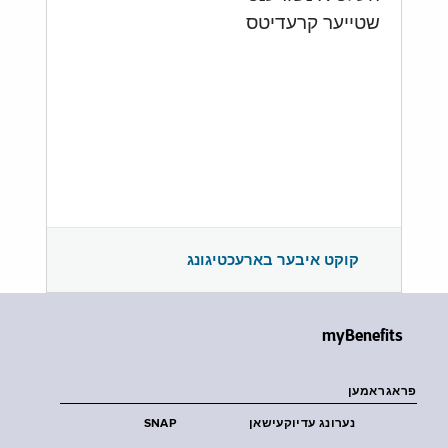
שטייער קרעדיטס
קוקט איבער בארעכטיגונג
myBenefits
פראגראמען
נערונג עדיוקעישאן
SNAP