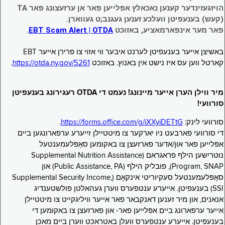
הויזגעזינדער קענען נאכאלץ אפּלייען פאר אן ערזעצונג פאר TA
(קעש) בענעפיטן וועלכע זענען געגנב;ט געווארן.
פאר מער אינפארמאציע, באזוכט
EBT Scam Alert | OTDA
.
באשיצן אייער בענעפיטן לערנט איבער ווי אזוי צו פרירן אייער EBT
קארטל ווען עס איז נישט אין באנוץ. באזוכט
https://otda.ny.gov/5261
.
מיר ווילן הערן אייער מיינונג! נעמט די OTDA רעגירונג בענעפיטן
סורוועי!
סורוועי לינק:
https://forms.office.com/g/iXXyiDETtG
.
די סורוועי פארבעט ניו יארקער צו מיטטיילן זייערע ערפארונגען ביים
אפּלייען פאר און/אדער פארזעצן צו באקומען סאָפּלעמענטעל
נוּטרישען הילף פראגראם (Supplemental Nutrition Assistance
Program, SNAP), פובליק הילף (Public Assistance, PA) און
סאָפּלעמענטעל סעקיוריטי אינקאָם (Supplemental Security Income,
SSI) בענעפיטן. אייערע ענטפערס ווערן געהאלטן פולשטענדיג
אנאנים, און מיר זענען דאנקבאר פאר אייער וויליגקייט צו מיטטיילן
אייער ערפארונג ביים אפּלייען פאר- און פארזעצן צו באקומען די
בענעפיטן. אייערע ענטפערס וועלן באטראכט ווערן ביים מאכן