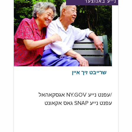
נייע באנוצער
שרייבט זיך איין
/עפנט נייע NY.GOV אגסקאהאל
עפנט נייע SNAP גאס אקאונט