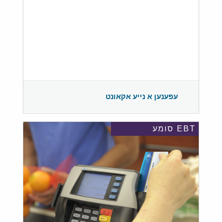
עפענען א נייע אקאונט
EBT סומע