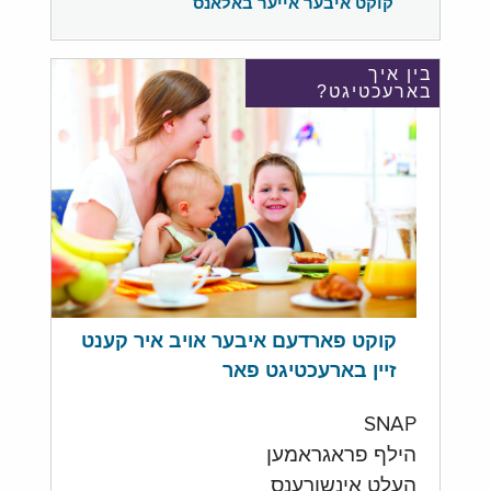
קוקט איבער אייער באלאנס
בין איך
בארעכטיגט?
קוקט פארדעם איבער אויב איר קענט
זיין בארעכטיגט פאר
SNAP
הילף פראגראמען
העלט אינשורענס