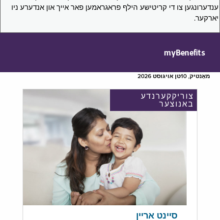
ענדערונגען צו די קריטישע הילף פראגראמען פאר אייך און אנדערע ניו
יארקער.
myBenefits
מאָנטיק, 10טן אויגוסט 2026
צוריקקערנדע
באנוצער
סיינט אריין