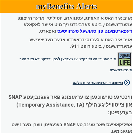
myBenefits Alerts
אויב איר האט א האוזינג, עסנווארג, יוטיליטי, אדער הייצונג
עמערדזשענסי, ביטע פארבינדט זיך מיט אייער לאקאלע
דעפארטמענט פון סאושעל סערוויסעס
זאפארט.
אויב איר האט א לעבנס-דראענדע אדער מעדיצינישע
עמערדזשענסי, ביטע רופט 911.
איר האט די מעגליכקייט צו שענקען לעבן. דריקט דא פאר מער
אינפארמאציע.
באזוכט די ארבעטער היים בלאט
וויכטיגע טוישונגען צו ערזעצונג פאר געגנב;עטע SNAP
און צייטווייליגע הילף (Temporary Assistance, TA)
בענעפיטן:
אפליקאציעס פאר געגנב;טע SNAP בענעפיטן ווערן מער נישט
אנגענומען.