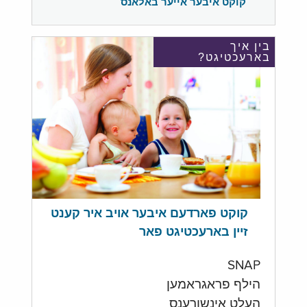
קוקט איבער אייער באלאנס
בין איך
בארעכטיגט?
קוקט פארדעם איבער אויב איר קענט
זיין בארעכטיגט פאר
SNAP
הילף פראגראמען
העלט אינשורענס