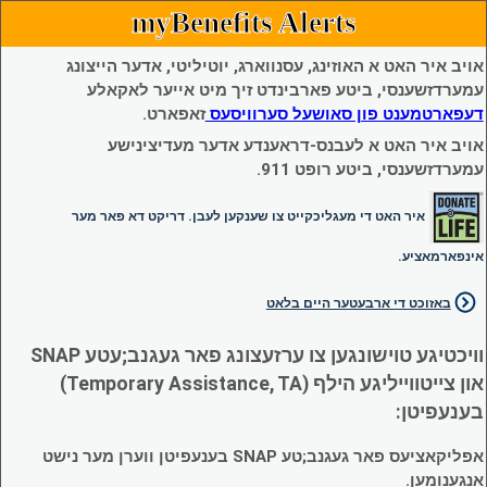
myBenefits Alerts
אויב איר האט א האוזינג, עסנווארג, יוטיליטי, אדער הייצונג
עמערדזשענסי, ביטע פארבינדט זיך מיט אייער לאקאלע
דעפארטמענט פון סאושעל סערוויסעס
זאפארט.
אויב איר האט א לעבנס-דראענדע אדער מעדיצינישע
עמערדזשענסי, ביטע רופט 911.
איר האט די מעגליכקייט צו שענקען לעבן. דריקט דא פאר מער
אינפארמאציע.
באזוכט די ארבעטער היים בלאט
וויכטיגע טוישונגען צו ערזעצונג פאר געגנב;עטע SNAP
און צייטווייליגע הילף (Temporary Assistance, TA)
בענעפיטן:
אפליקאציעס פאר געגנב;טע SNAP בענעפיטן ווערן מער נישט
אנגענומען.