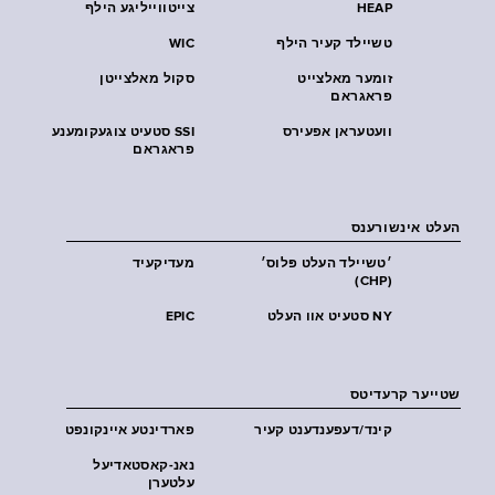
HEAP
צייטווייליגע הילף
טשיילד קעיר הילף
WIC
זומער מאלצייט
סקול מאלצייטן
פראגראם
וועטעראן אפעירס
SSI סטעיט צוגעקומענע
פראגראם
העלט אינשורענס
׳טשיילד העלט פּלוס׳
מעדיקעיד
(CHP)
NY סטעיט אוו העלט
EPIC
שטייער קרעדיטס
קינד/דעפענדענט קעיר
פארדינטע איינקונפט
נאנ-קאסטאדיעל
עלטערן