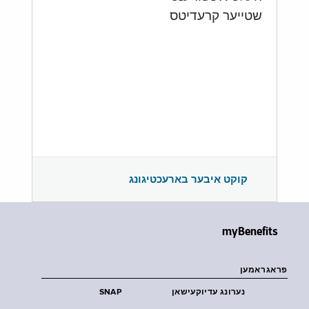
שטייער קרעדיטס
קוקט איבער בארעכטיגונג
myBenefits
פראגראמען
נערונג עדיוקעישאן
SNAP