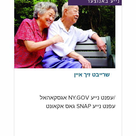
נייע באנוצער
שרייבט זיך איין
/עפנט נייע NY.GOV אגסקאהאל
עפנט נייע SNAP גאס אקאונט