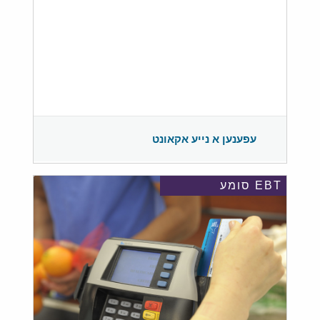
עפענען א נייע אקאונט
EBT סומע