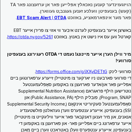
הויזגעזינדער קענען נאכאלץ אפּלייען פאר אן ערזעצונג פאר TA
(קעש) בענעפיטן וועלכע זענען געגנב;ט געווארן.
פאר מער אינפארמאציע, באזוכט
EBT Scam Alert | OTDA
.
באשיצן אייער בענעפיטן לערנט איבער ווי אזוי צו פרירן אייער EBT
קארטל ווען עס איז נישט אין באנוץ. באזוכט
https://otda.ny.gov/5261
.
מיר ווילן הערן אייער מיינונג! נעמט די OTDA רעגירונג בענעפיטן
סורוועי!
סורוועי לינק:
https://forms.office.com/g/iXXyiDETtG
.
די סורוועי פארבעט ניו יארקער צו מיטטיילן זייערע ערפארונגען ביים
אפּלייען פאר און/אדער פארזעצן צו באקומען סאָפּלעמענטעל
נוּטרישען הילף פראגראם (Supplemental Nutrition Assistance
Program, SNAP), פובליק הילף (Public Assistance, PA) און
סאָפּלעמענטעל סעקיוריטי אינקאָם (Supplemental Security Income,
SSI) בענעפיטן. אייערע ענטפערס ווערן געהאלטן פולשטענדיג
אנאנים, און מיר זענען דאנקבאר פאר אייער וויליגקייט צו מיטטיילן
אייער ערפארונג ביים אפּלייען פאר- און פארזעצן צו באקומען די
בענעפיטן. אייערע ענטפערס וועלן באטראכט ווערן ביים מאכן