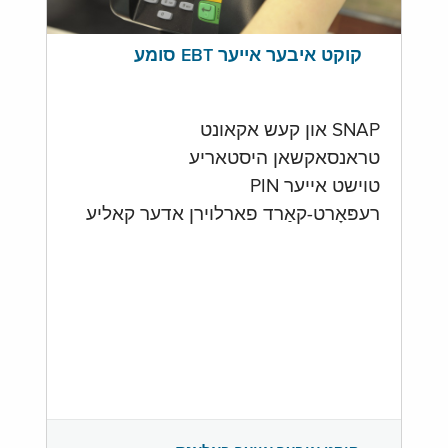
קוקט איבער אייער EBT סומע
SNAP און קעש אקאונט
טראנסאקשאן היסטאריע
טוישט אייער PIN
רעפּאָרט-קאַרד פארלוירן אדער קאליע