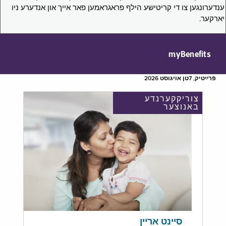
ענדערונגען צו די קריטישע הילף פראגראמען פאר אייך און אנדערע ניו
יארקער.
myBenefits
פֿרײַטיק, 7טן אויגוסט 2026
צוריקקערנדע
באנוצער
סיינט אריין