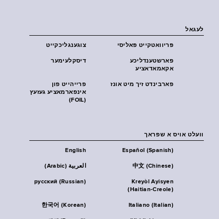
לעגאל
פּריוואטקייט פּאליסי
צוגענגליכקייט
פארשטענדליכע
דיסקלעימער
אקאמאדאציע
פארבינדט זיך מיט אונז
פרייהייט פון
אינפארמאציע געזעץ
(FOIL)
וועלט אויס א שפראך
English
Español (Spanish)
中文 (Chinese)
العربية (Arabic)
русский (Russian)
Kreyòl Ayisyen
(Haitian-Creole)
한국어 (Korean)
Italiano (Italian)