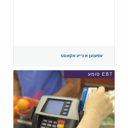
עפענען א נייע אקאונט
EBT סומע