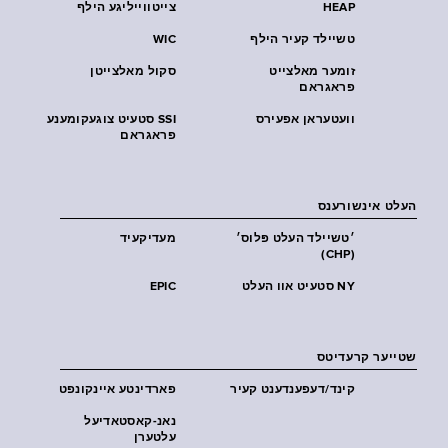
HEAP
צייטווייליגע הילף
טשיילד קעיר הילף
WIC
זומער מאלצייט
סקול מאלצייטן
פראגראם
וועטעראן אפעירס
SSI סטעיט צוגעקומענע
פראגראם
העלט אינשורענס
׳טשיילד העלט פּלוס׳
מעדיקעיד
(CHP)
NY סטעיט אוו העלט
EPIC
שטייער קרעדיטס
קינד/דעפענדענט קעיר
פארדינטע איינקונפט
נאנ-קאסטאדיעל
עלטערן