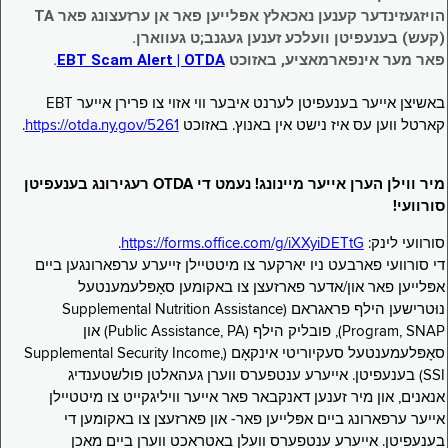
הויזגעזינדער קענען נאכאלץ אפּלייען פאר אן ערזעצונג פאר TA
(קעש) בענעפיטן וועלכע זענען געגנב;ט געווארן.
פאר מער אינפארמאציע, באזוכט
EBT Scam Alert | OTDA
.
באשיצן אייער בענעפיטן לערנט איבער ווי אזוי צו פרירן אייער EBT
קארטל ווען עס איז נישט אין באנוץ. באזוכט
https://otda.ny.gov/5261
.
מיר ווילן הערן אייער מיינונג! נעמט די OTDA רעגירונג בענעפיטן
סורוועי!
סורוועי לינק:
https://forms.office.com/g/iXXyiDETtG
.
די סורוועי פארבעט ניו יארקער צו מיטטיילן זייערע ערפארונגען ביים
אפּלייען פאר און/אדער פארזעצן צו באקומען סאָפּלעמענטעל
נוּטרישען הילף פראגראם (Supplemental Nutrition Assistance
Program, SNAP), פובליק הילף (Public Assistance, PA) און
סאָפּלעמענטעל סעקיוריטי אינקאָם (Supplemental Security Income,
SSI) בענעפיטן. אייערע ענטפערס ווערן געהאלטן פולשטענדיג
אנאנים, און מיר זענען דאנקבאר פאר אייער וויליגקייט צו מיטטיילן
אייער ערפארונג ביים אפּלייען פאר- און פארזעצן צו באקומען די
בענעפיטן. אייערע ענטפערס וועלן באטראכט ווערן ביים מאכן