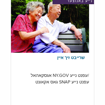
נייע באנוצער
שרייבט זיך איין
/עפנט נייע NY.GOV אגסקאהאל
עפנט נייע SNAP גאס אקאונט