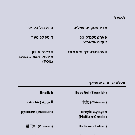
לעגאל
פּריוואטקייט פּאליסי
צוגענגליכקייט
פארשטענדליכע
דיסקלעימער
אקאמאדאציע
פארבינדט זיך מיט אונז
פרייהייט פון
אינפארמאציע געזעץ
(FOIL)
וועלט אויס א שפראך
English
Español (Spanish)
中文 (Chinese)
العربية (Arabic)
русский (Russian)
Kreyòl Ayisyen
(Haitian-Creole)
한국어 (Korean)
Italiano (Italian)