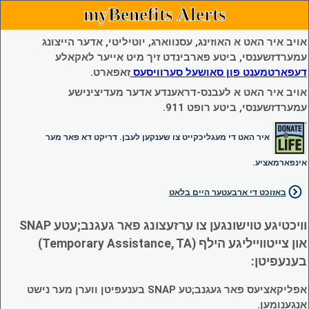
myBenefits Alerts
אויב איר האט א האוזינג, עסנווארג, יוטיליטי, אדער הייצונג
עמערדזשענסי, ביטע פארבינדט זיך מיט אייער לאקאלע
דעפארטמענט פון סאושעל סערוויסעס
זאפארט.
אויב איר האט א לעבנס-דראענדע אדער מעדיצינישע
עמערדזשענסי, ביטע רופט 911.
איר האט די מעגליכקייט צו שענקען לעבן. דריקט דא פאר מער
אינפארמאציע.
באזוכט די ארבעטער היים בלאט
וויכטיגע טוישונגען צו ערזעצונג פאר געגנב;עטע SNAP
און צייטווייליגע הילף (Temporary Assistance, TA)
בענעפיטן:
אפליקאציעס פאר געגנב;טע SNAP בענעפיטן ווערן מער נישט
אנגענומען.