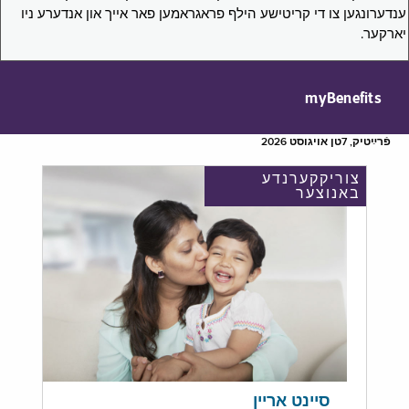
ענדערונגען צו די קריטישע הילף פראגראמען פאר אייך און אנדערע ניו
יארקער.
myBenefits
פֿרײַטיק, 7טן אויגוסט 2026
צוריקקערנדע
באנוצער
סיינט אריין