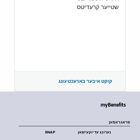
שטייער קרעדיטס
קוקט איבער בארעכטיגונג
myBenefits
פראגראמען
נערונג עדיוקעישאן
SNAP