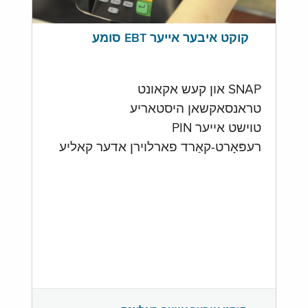
קוקט איבער אייער EBT סומע
SNAP און קעש אקאונט
טראנסאקשאן היסטאריע
טוישט אייער PIN
רעפּאָרט-קאַרד פארלוירן אדער קאליע