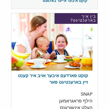
קוקט איבער אייער באלאנס
בין איך
בארעכטיגט?
קוקט פארדעם איבער אויב איר קענט
זיין בארעכטיגט פאר
SNAP
הילף פראגראמען
העלט אינשורענס