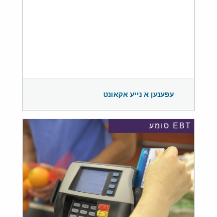
עפענען א נייע אקאונט
EBT סומע