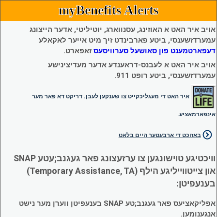
myBenefits Alerts
אויב איר האט א האוזינג, עסנווארג, יוטיליטי, אדער הייצונג
עמערדזשענסי, ביטע פארבינדט זיך מיט אייער לאקאלע
דעפארטמענט פון סאושעל סערוויסעס
זאפארט.
אויב איר האט א לעבנס-דראענדע אדער מעדיצינישע
עמערדזשענסי, ביטע רופט 911.
איר האט די מעגליכקייט צו שענקען לעבן. דריקט דא פאר מער
אינפארמאציע.
באזוכט די ארבעטער היים בלאט
וויכטיגע טוישונגען צו ערזעצונג פאר געגנב;עטע SNAP
און צייטווייליגע הילף (Temporary Assistance, TA)
בענעפיטן:
אפליקאציעס פאר געגנב;טע SNAP בענעפיטן ווערן מער נישט
אנגענומען.