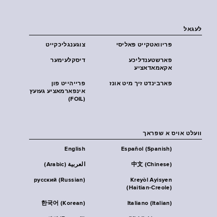
לעגאל
פּריוואטקייט פּאליסי
צוגענגליכקייט
פארשטענדליכע
דיסקלעימער
אקאמאדאציע
פארבינדט זיך מיט אונז
פרייהייט פון
אינפארמאציע געזעץ
(FOIL)
וועלט אויס א שפראך
English
Español (Spanish)
中文 (Chinese)
العربية (Arabic)
русский (Russian)
Kreyòl Ayisyen
(Haitian-Creole)
한국어 (Korean)
Italiano (Italian)