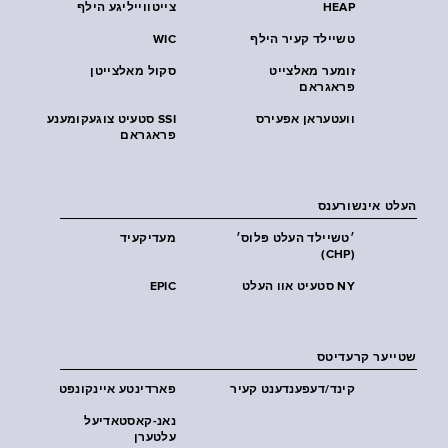
HEAP
צייטווייליגע הילף
טשיילד קעיר הילף
WIC
זומער מאלצייט
סקול מאלצייטן
פראגראם
וועטעראן אפעירס
SSI סטעיט צוגעקומענע
פראגראם
העלט אינשורענס
׳טשיילד העלט פּלוס׳
מעדיקעיד
(CHP)
NY סטעיט אוו העלט
EPIC
שטייער קרעדיטס
קינד/דעפענדענט קעיר
פארדינטע איינקונפט
נאנ-קאסטאדיעל
עלטערן