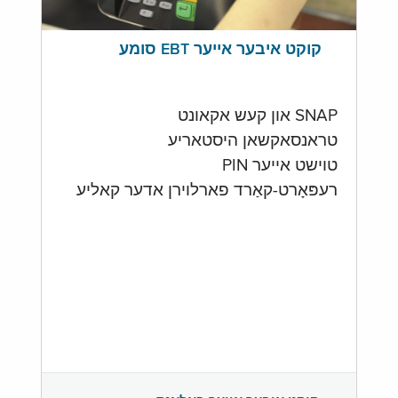
קוקט איבער אייער EBT סומע
SNAP און קעש אקאונט
טראנסאקשאן היסטאריע
טוישט אייער PIN
רעפּאָרט-קאַרד פארלוירן אדער קאליע