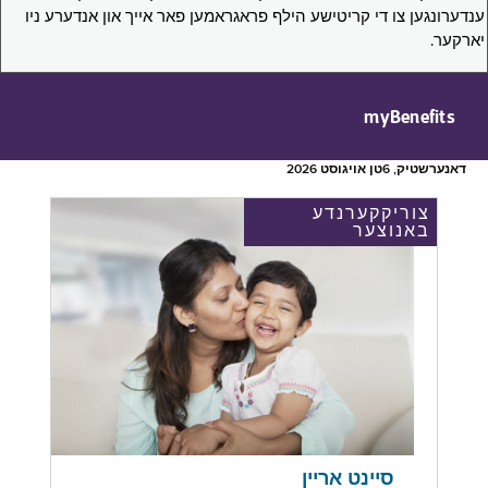
ענדערונגען צו די קריטישע הילף פראגראמען פאר אייך און אנדערע ניו
יארקער.
myBenefits
דאנערשטיק, 6טן אויגוסט 2026
צוריקקערנדע
באנוצער
סיינט אריין