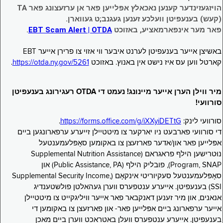
הויזגעזינדער קענען נאכאלץ אפּלייען פאר אן ערזעצונג פאר TA
(קעש) בענעפיטן וועלכע זענען געגנב;ט געווארן.
פאר מער אינפארמאציע, באזוכט
EBT Scam Alert | OTDA
.
באשיצן אייער בענעפיטן לערנט איבער ווי אזוי צו פרירן אייער EBT
קארטל ווען עס איז נישט אין באנוץ. באזוכט
https://otda.ny.gov/5261
.
מיר ווילן הערן אייער מיינונג! נעמט די OTDA רעגירונג בענעפיטן
סורוועי!
סורוועי לינק:
https://forms.office.com/g/iXXyiDETtG
.
די סורוועי פארבעט ניו יארקער צו מיטטיילן זייערע ערפארונגען ביים
אפּלייען פאר און/אדער פארזעצן צו באקומען סאָפּלעמענטעל
נוּטרישען הילף פראגראם (Supplemental Nutrition Assistance
Program, SNAP), פובליק הילף (Public Assistance, PA) און
סאָפּלעמענטעל סעקיוריטי אינקאָם (Supplemental Security Income,
SSI) בענעפיטן. אייערע ענטפערס ווערן געהאלטן פולשטענדיג
אנאנים, און מיר זענען דאנקבאר פאר אייער וויליגקייט צו מיטטיילן
אייער ערפארונג ביים אפּלייען פאר- און פארזעצן צו באקומען די
בענעפיטן. אייערע ענטפערס וועלן באטראכט ווערן ביים מאכן