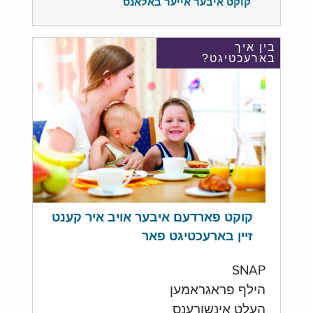
קוקט איבער אייער באלאנס
בין איך
בארעכטיגט?
קוקט פארדעם איבער אויב איר קענט
זיין בארעכטיגט פאר
SNAP
הילף פראגראמען
העלט אינשורענס