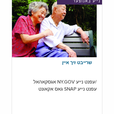
נייע באנוצער
שרייבט זיך איין
/עפנט נייע NY.GOV אגסקאהאל
עפנט נייע SNAP גאס אקאונט