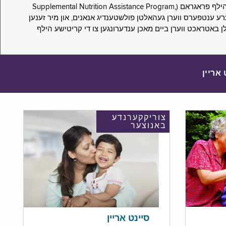
די סורוועי פארבעט ניו יארקער צו מיטטיילן זייערע ערפארונגען ביים אפּלייען פאר און/אדער פארזעצן צו באקומען סאָפּלעמענטעל נוּטרישען הילף פראגראם (Supplemental Nutrition Assistance Program,
Pub) און סאָפּלעמענטעל סעקיוריטי אינקאָם (Supplemental Security Income, SSI) בענעפיטן. אייערע ענטפערס ווערן געהאלטן פולשטענדיג אנאנים, און מיר זענען
לן באטראכט ווערן ביים מאכן ענדערונגען צו די קריטישע הילף
 אריין
צוריקקערנדע
באנוצער
סיינט אריין