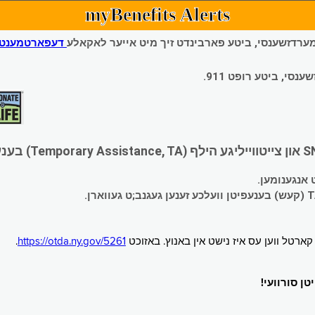
myBenefits Alerts
 עמערדזשענסי, ביטע פארבינדט זיך מיט אייער לאקאלע
דעפארטמענט פ
י, ביטע רופט 911.
.
https://otda.ny.gov/5261