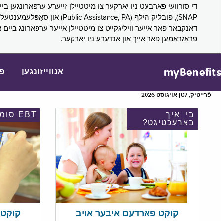
דאנקבאר פאר אייער וויליגקייט צו מיטטיילן אייער ערפארונג ביים 
פראגראמען פאר אייך און אנדערע ניו יארקער.
myBenefits
אנווייזונגען
פ
פֿרײַטיק, 7טן אויגוסט 2026
בין איך
EBT סומע
בארעכטיגט?
קוקט אי
קוקט פארדעם איבער אויב