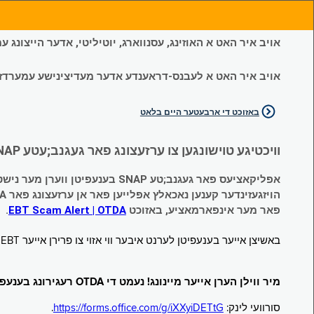
אויב איר האט א האוזינג, עסנווארג, יוטיליטי, אדער הייצונג
אויב איר האט א לעבנס-דראענדע אדער מעדיצינישע עמערדזשענס
באזוכט די ארבעטער היים בלאט
וויכטיגע טוישונגען צו ערזעצונג פאר געגנב;עטע SNAP און צייטווייליגע הילף (Temporary Assistance, TA) בענעפיטן:
אפליקאציעס פאר געגנב;טע SNAP בענעפיטן ווערן מער נישט אנגענומען.
הויזגעזינדער קענען נאכאלץ אפּלייען פאר אן ערזעצונג פאר TA (קעש) בענעפיטן וועלכע זענען געגנב;ט געווארן.
פאר מער אינפארמאציע, באזוכט
EBT Scam Alert | OTDA
.
באשיצן אייער בענעפיטן לערנט איבער ווי אזוי צו פרירן אייער EBT קארטל ווען עס איז נישט אין באנוץ. באזוכט
מיר ווילן הערן אייער מיינונג! נעמט די OTDA רעגירונג בענעפיטן סורוועי!
סורוועי לינק:
https://forms.office.com/g/iXXyiDETtG
.