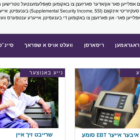
SNAP), פובליק הילף (lic Assistance, PA
אפּלייען פאר- און פארזעצן צו באקומען די בענעפיטן. אייערע ענטפערס ווע
ראגראמען
ריסארסן
וועלט אויס א שפראך
סיינ׳ט
נייע באנוצער
שרייבט זיך איין
בער אייער EBT סומע