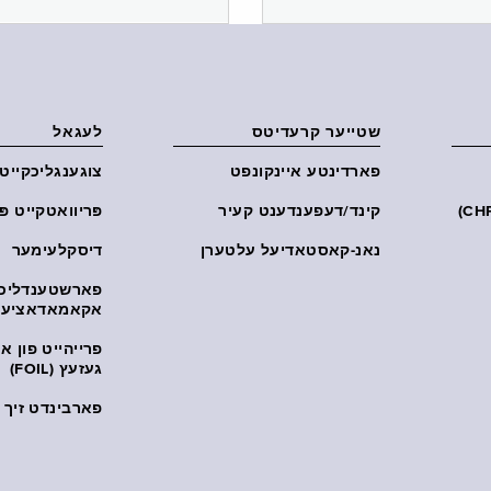
שטייער קרעדיטס
לעגאל
פארדינטע איינקונפט
צוגענגליכקייט
קינד/דעפענדענט קעיר
פּריוואטקייט פּ
נאנ-קאסטאדיעל עלטערן
דיסקלעימער
פארשטענדליכ
אקאמאדאציע
פרייהייט פון 
געזעץ (FOIL)
פארבינדט זיך מ