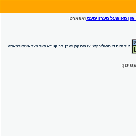
ון סאושעל סערוויסעס
זאפארט.
איר האט די מעגליכקייט צו שענקען לעבן. דריקט דא פאר מער אינפארמאציע.