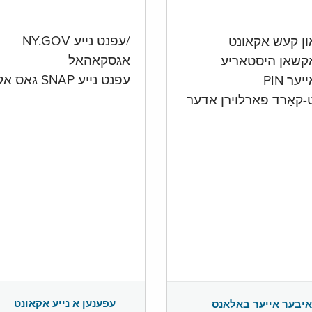
/עפנט נייע NY.GOV
אגסקאהאל
קשאן היסטאריע
עפנט נייע SNAP גאס אקאונט
ער PIN
ט-קאַרד פארלוירן אדער
עפענען א נייע אקאונט
איבער אייער באלאנס