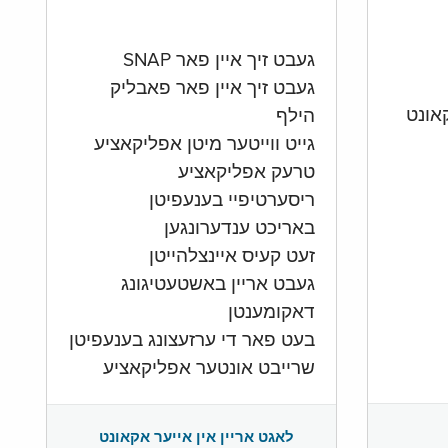
געבט זיך איין פאר SNAP
געבט זיך איין פאר פאבליק
הילף
גייט ווייטער מיטן אפליקאציע
טרעק אפליקאציע
ריסערטיפיי בענעפיטן
באריכט ענדערונגען
זעט קעיס איינצלהייטן
געבט אריין באשטעטיגונג
דאקומענטן
בעט פאר די ערזעצונג בענעפיטן
שרייבט אונטער אפליקאציע
לאגט אריין אין אייער אקאונט