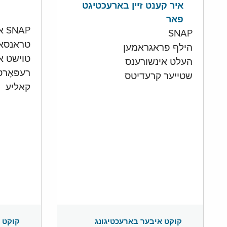
איר קענט זיין בארעכטיגט
פאר
SNAP און קעש אקאונט
SNAP
טראנסא
הילף פראגראמען
טוישט איי
העלט אינשורענס
רעפּאָר
שטייער קרעדיטס
קאליע
קוקט 
קוקט איבער בארעכטיגונג