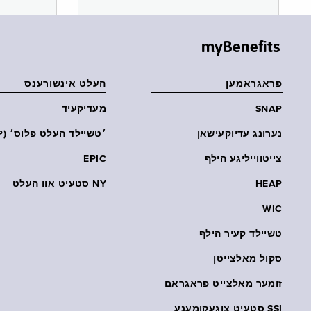
myBenefits
פראגראמען
העלט אינשורענס
SNAP
מעדיקעיד
נערונג עדיוקעישאן
׳טשיילד העלט פּלוס׳ (CHP)
צייטווייליגע הילף
EPIC
HEAP
NY סטעיט אוו העלט
WIC
טשיילד קעיר הילף
סקול מאלצייטן
זומער מאלצייט פראגראם
SSI סטעיט צוגעקומענע