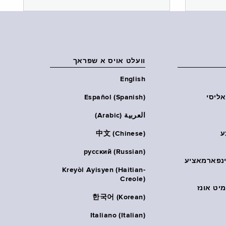
וועלט אויס א שפראך
English
אליסי
Español (Spanish)
العربية (Arabic)
ע
中文 (Chinese)
русский (Russian)
אינפארמאציע
Kreyòl Ayisyen (Haitian-
Creole)
יט אונז
한국어 (Korean)
Italiano (Italian)