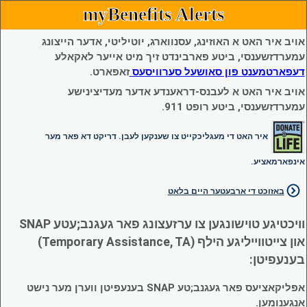
myBenefits Alerts
אויב איר האט א האוזינג, עסנווארג, יוטיליטי, אדער הייצונג
עמערדזשענסי, ביטע פארבינדט זיך מיט אייער לאקאלע
דעפארטמענט פון סאושעל סערוויסעס
זאפארט.
אויב איר האט א לעבנס-דראענדע אדער מעדיצינישע
עמערדזשענסי, ביטע רופט 911.
איר האט די מעגליכקייט צו שענקען לעבן. דריקט דא פאר מער
אינפארמאציע.
באזוכט די ארבעטער היים בלאט
וויכטיגע טוישונגען צו ערזעצונג פאר געגנב;עטע SNAP
און צייטווייליגע הילף (Temporary Assistance, TA)
בענעפיטן:
אפליקאציעס פאר געגנב;טע SNAP בענעפיטן ווערן מער נישט
אנגענומען.