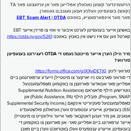
הויזגעזינדער קענען נאכאלץ אפּלייען פאר אן ערזעצונג פאר TA
(קעש) בענעפיטן וועלכע זענען געגנב;ט געווארן.
פאר מער אינפארמאציע, באזוכט
EBT Scam Alert | OTDA
.
באשיצן אייער בענעפיטן לערנט איבער ווי אזוי צו פרירן אייער EBT
קארטל ווען עס איז נישט אין באנוץ. באזוכט
https://otda.ny.gov/5261
.
מיר ווילן הערן אייער מיינונג! נעמט די OTDA רעגירונג בענעפיטן
סורוועי!
סורוועי לינק:
https://forms.office.com/g/iXXyiDETtG
.
די סורוועי פארבעט ניו יארקער צו מיטטיילן זייערע ערפארונגען ביים
אפּלייען פאר און/אדער פארזעצן צו באקומען סאָפּלעמענטעל
נוּטרישען הילף פראגראם (Supplemental Nutrition Assistance
Program, SNAP), פובליק הילף (Public Assistance, PA) און
סאָפּלעמענטעל סעקיוריטי אינקאָם (Supplemental Security Income,
SSI) בענעפיטן. אייערע ענטפערס ווערן געהאלטן פולשטענדיג
אנאנים, און מיר זענען דאנקבאר פאר אייער וויליגקייט צו מיטטיילן
אייער ערפארונג ביים אפּלייען פאר- און פארזעצן צו באקומען די
בענעפיטן. אייערע ענטפערס וועלן באטראכט ווערן ביים מאכן