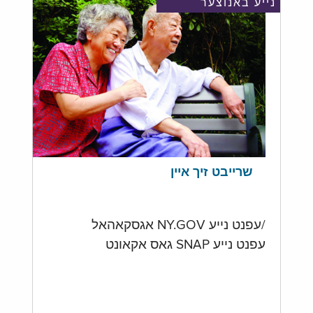
נייע באנוצער
שרייבט זיך איין
/עפנט נייע NY.GOV אגסקאהאל
עפנט נייע SNAP גאס אקאונט