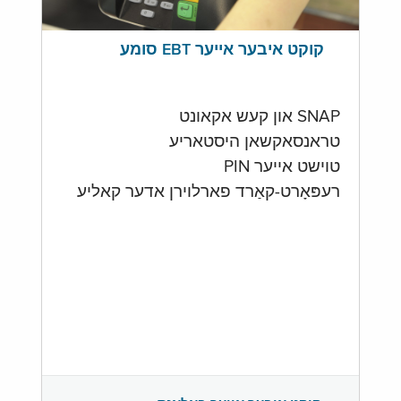
קוקט איבער אייער EBT סומע
SNAP און קעש אקאונט
טראנסאקשאן היסטאריע
טוישט אייער PIN
רעפּאָרט-קאַרד פארלוירן אדער קאליע