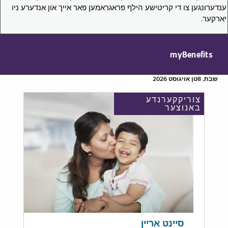
ענדערונגען צו די קריטישע הילף פראגראמען פאר אייך און אנדערע ניו
יארקער.
myBenefits
שבת, 8טן אויגוסט 2026
צוריקקערנדע
באנוצער
סיינט אריין