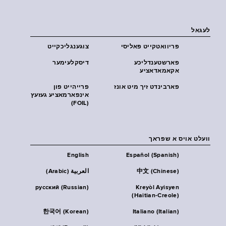
לעגאל
פּריוואטקייט פּאליסי
צוגענגליכקייט
פארשטענדליכע
דיסקלעימער
אקאמאדאציע
פארבינדט זיך מיט אונז
פרייהייט פון
אינפארמאציע געזעץ
(FOIL)
וועלט אויס א שפראך
English
Español (Spanish)
中文 (Chinese)
العربية (Arabic)
русский (Russian)
Kreyòl Ayisyen
(Haitian-Creole)
한국어 (Korean)
Italiano (Italian)