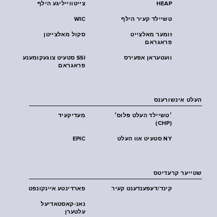
HEAP
צייטווייליגע הילף
טשיילד קעיר הילף
WIC
זומער מאלצייט
סקול מאלצייטן
פראגראם
וועטעראן אפעירס
SSI סטעיט צוגעקומענע
פראגראם
העלט אינשורענס
׳טשיילד העלט פּלוס׳
מעדיקעיד
(CHP)
NY סטעיט אוו העלט
EPIC
שטייער קרעדיטס
קינד/דעפענדענט קעיר
פארדינטע איינקונפט
נאנ-קאסטאדיעל
עלטערן