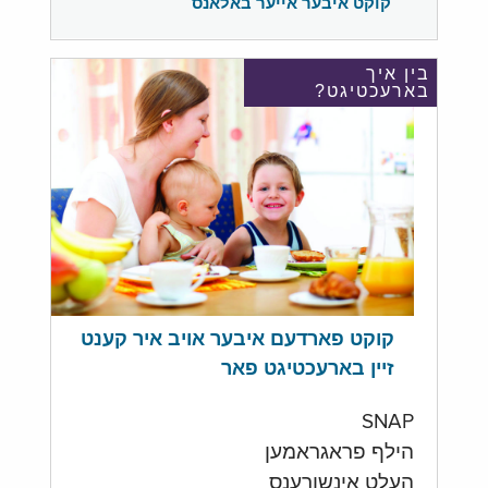
קוקט איבער אייער באלאנס
בין איך
בארעכטיגט?
קוקט פארדעם איבער אויב איר קענט
זיין בארעכטיגט פאר
SNAP
הילף פראגראמען
העלט אינשורענס