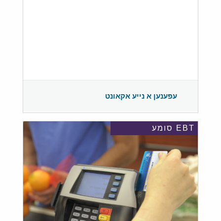
עפענען א נייע אקאונט
EBT סומע