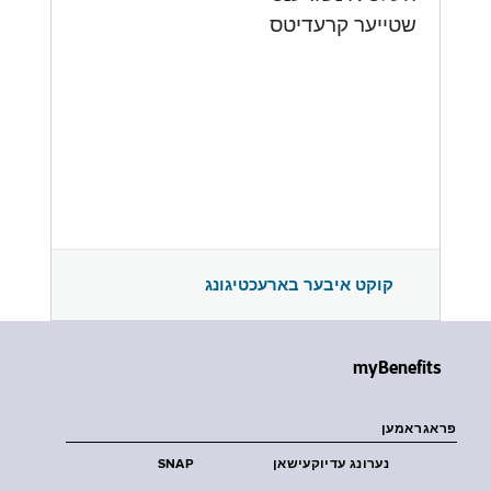
שטייער קרעדיטס
קוקט איבער בארעכטיגונג
myBenefits
פראגראמען
נערונג עדיוקעישאן
SNAP